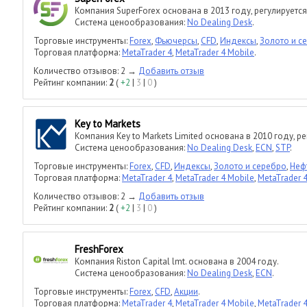
Компания SuperForex основана в 2013 году, регулируется
Система ценообразования:
No Dealing Desk
.
Торговые инструменты:
Forex
,
Фьючерсы
,
CFD
,
Индексы
,
Золото и с
Торговая платформа:
MetaTrader 4
,
MetaTrader 4 Mobile
.
Количество отзывов: 2 →
Добавить отзыв
Рейтинг компании:
2
(
+2
|
3
|
0
)
Key to Markets
Компания Key to Markets Limited основана в 2010 году, р
Система ценообразования:
No Dealing Desk
,
ECN
,
STP
.
Торговые инструменты:
Forex
,
CFD
,
Индексы
,
Золото и серебро
,
Нефт
Торговая платформа:
MetaTrader 4
,
MetaTrader 4 Mobile
,
MetaTrader 4
Количество отзывов: 2 →
Добавить отзыв
Рейтинг компании:
2
(
+2
|
3
|
0
)
FreshForex
Компания Riston Capital lmt. основана в 2004 году.
Система ценообразования:
No Dealing Desk
,
ECN
.
Торговые инструменты:
Forex
,
CFD
,
Акции
.
Торговая платформа:
MetaTrader 4
,
MetaTrader 4 Mobile
,
MetaTrader 4