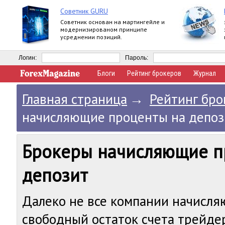
Советник GURU
Советник основан на мартингейле и
модернизированом принципе
усреднении позиций.
Логин:
Пароль:
Блоги
Рейтинг брокеров
Журнал
Главная страница
→
Рейтинг бро
начисляющие проценты на депоз
Брокеры начисляющие п
депозит
Далеко не все компании начисля
свободный остаток счета трейдер