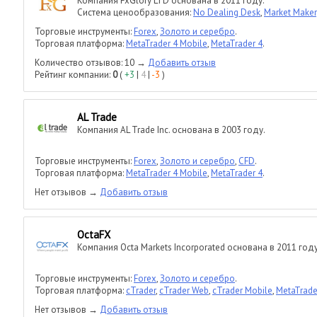
Компания FxGlory LTD основана в 2011 году.
Система ценообразования:
No Dealing Desk
,
Market Maker
Торговые инструменты:
Forex
,
Золото и серебро
.
Торговая платформа:
MetaTrader 4 Mobile
,
MetaTrader 4
.
Количество отзывов: 10 →
Добавить отзыв
Рейтинг компании:
0
(
+3
|
4
|
-3
)
AL Trade
Компания AL Trade Inc. основана в 2003 году.
Торговые инструменты:
Forex
,
Золото и серебро
,
CFD
.
Торговая платформа:
MetaTrader 4 Mobile
,
MetaTrader 4
.
Нет отзывов →
Добавить отзыв
OctaFX
Компания Octa Markets Incorporated основана в 2011 году
Торговые инструменты:
Forex
,
Золото и серебро
.
Торговая платформа:
cTrader
,
cTrader Web
,
cTrader Mobile
,
MetaTrade
Нет отзывов →
Добавить отзыв