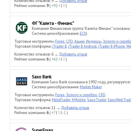
Количество отзывов: 9 →
Добавить отзыв
Рейтинг компании:
9
(
+9
|
4
|
0
)
ФГ "Калита - Финанс"
Компания Финансовая группа "Калита-Финанс" основана 
Система ценообразования:
ECN
.
Торговые инструменты:
Forex
,
CFD
,
Акции
,
Индексы
,
Золото и сереб
Торговая платформа:
iTrader 8
,
iTrader 8 Android
,
iTrader 8 iPhone
,
We
Количество отзывов: 6 →
Добавить отзыв
Рейтинг компании:
6
(
+6
|
4
|
0
)
Saxo Bank
Компания Saxo Bank основана в 1992 году, регулируется
Система ценообразования:
Market Maker
.
Торговые инструменты:
Forex
,
Золото и серебро
,
CFD
.
Торговая платформа:
MetaTrader 4 Mobile
,
SaxoTrader
,
SaxoWebTrad
Количество отзывов: 11 →
Добавить отзыв
Рейтинг компании:
6
(
+7
|
3
|
-1
)
SuperForex