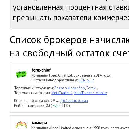
установленная процентная ставк
превышать показатели коммерчес
Cписок брокеров начисл
на свободный остаток сче
forexchief
Компания ForexChief Ltd. основана в 2014 году.
Система ценообразования:
ECN
,
STP
.
Торговые инструменты:
Золото и серебро
,
Forex
,
.
Торговая платформа:
MetaTrader 4
,
MetaTrader 4 Mobile
.
Количество отзывов: 29 →
Добавить отзыв
Рейтинг компании:
23
(
+23
|
6
|
0
)
Альпари
Компания Alpari Limited основана в 1998 году, регулирует