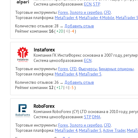
Система ценообразования:
ECN
,
STP
.
Торговые инструменты:
Forex
,
Золото и серебро
,
CFD
.
Торговая платформа:
MetaTrader 4
,
MetaTrader 4 Mobile
,
MetaTrader 
Количество отзывов: 28 →
Добавить отзыв
Рейтинг компании:
16
(
+20
|
4
|
-4
)
Instaforex
Компания ГK ИнстаФорекс основана в 2007 году, регулир
Система ценообразования:
ECN
.
Торговые инструменты:
Forex
,
CFD
,
Фьючерсы
,
Бинарные опционы
.
Торговая платформа:
MetaTrader 4
,
MetaTrader 5
.
Количество отзывов: 26 →
Добавить отзыв
Рейтинг компании:
12
(
+17
|
4
|
-5
)
RoboForex
Компания RoboForex (CY) LTD основана в 2010 году, регу
Система ценообразования:
STP
,
DMA
.
Торговые инструменты:
Forex
,
Золото и серебро
,
CFD
.
Торговая платформа:
MetaTrader 4
,
MetaTrader 5
,
Active Trader
,
MetaT