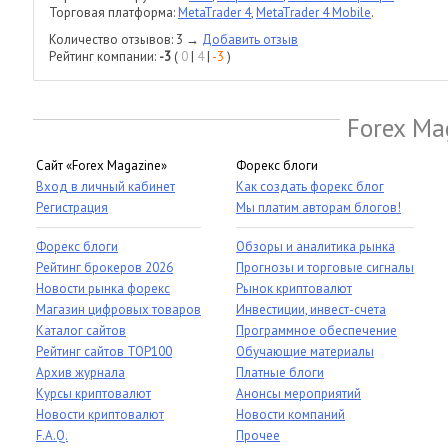
Торговая платформа:
MetaTrader 4
,
MetaTrader 4 Mobile
.
Количество отзывов: 3 →
Добавить отзыв
Рейтинг компании:
-3
(
0
|
4
|
-3
)
Forex Ma
Сайт «Forex Magazine»
Форекс блоги
Вход в личный кабинет
Как создать форекс блог
Регистрация
Мы платим авторам блогов!
Форекс блоги
Обзоры и аналитика рынка
Рейтинг брокеров 2026
Прогнозы и торговые сигналы
Новости рынка форекс
Рынок криптовалют
Магазин цифровых товаров
Инвестиции, инвест-счета
Каталог сайтов
Программное обеспечение
Рейтинг сайтов TOP100
Обучающие материалы
Архив журнала
Платные блоги
Курсы криптовалют
Анонсы мероприятий
Новости криптовалют
Новости компаний
F.A.Q.
Прочее