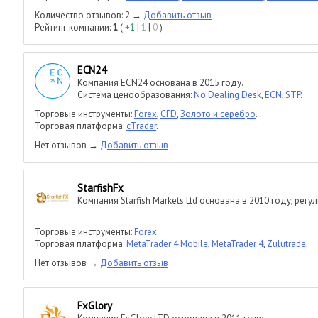
Количество отзывов: 2 →
Добавить отзыв
Рейтинг компании:
1
(
+1
|
1
|
0
)
ECN24
Компания ECN24 основана в 2015 году.
Система ценообразования:
No Dealing Desk
,
ECN
,
STP
.
Торговые инструменты:
Forex
,
CFD
,
Золото и серебро
.
Торговая платформа:
cTrader
.
Нет отзывов →
Добавить отзыв
StarfishFx
Компания Starfish Markets Ltd основана в 2010 году, регу
Торговые инструменты:
Forex
.
Торговая платформа:
MetaTrader 4 Mobile
,
MetaTrader 4
,
Zulutrade
.
Нет отзывов →
Добавить отзыв
FxGlory