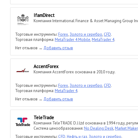
IfamDirect
Компания International Finance & Asset Managing Group In
Торговые инструменты:
Forex
,
Золото и серебро
,
CFD
.
Торговая платформа:
MetaTrader 4 Mobile
,
MetaTrader 4
.
Нет отзывов →
Добавить отзыв
AccentForex
Компания AccentForex основана в 2010 году.
Торговые инструменты:
Forex
,
Золото и серебро
,
CFD
.
Торговая платформа:
MetaTrader 4
.
Нет отзывов →
Добавить отзыв
TeleTrade
Компания TeleTRADE D.J.Ltd основана в 1994 году, регул
Система ценообразования:
No Dealing Desk
,
Market Maker
Торговые инструменты:
CFD
,
Нефть и газ
,
Золото и серебро
.