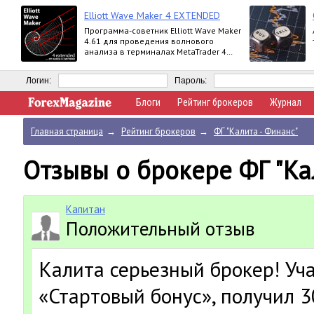
Elliott Wave Maker 4 EXTENDED
Программа-советник Elliott Wave Maker
4.61 для проведения волнового
анализа в терминалах MetaTrader 4
выпускается в версиях Demo, Basic,
Extended
Логин:
Пароль:
Блоги
Рейтинг брокеров
Журнал
Главная страница
→
Рейтинг брокеров
→
ФГ "Калита - Финанс"
Отзывы о брокере ФГ "Ка
Капитан
Положительный отзыв
Калита серьезный брокер! Уча
«Стартовый бонус», получил 30