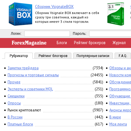
Сборник VsignaleBOX
Сборник Vsignale BOX включает в себя
сразу три советника, каждый из
которых имеет 3 стиля торговли.
Логин:
Пароль:
Блоги
Рейтинг брокеров
Журнал
Рубрикатор
Рейтинг блогеров
Популярные записи
F.A.Q.
Заметки трейдера
(7334)
Обзоры и ан
Прогнозы и торговые сигналы
(24455)
Новости ко
Прочее
(5841)
Обсуждение
Эксперты и советники MQL
(251)
Программно
Смешилки
(355)
Обучающие 
Опросы
(180)
Инвестиции,
Рынок криптовалют
(3907)
Анонсы мер
В России
(442)
В мире
Платные блоги
(617)
Моя лента