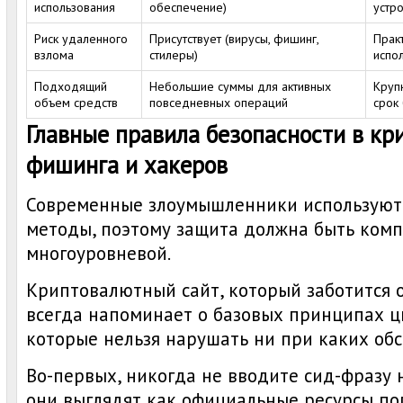
использования
обеспечение)
устро
Риск удаленного
Присутствует (вирусы, фишинг,
Прак
взлома
стилеры)
испо
Подходящий
Небольшие суммы для активных
Круп
объем средств
повседневных операций
срок
Главные правила безопасности в кри
фишинга и хакеров
Современные злоумышленники используют
методы, поэтому защита должна быть комп
многоуровневой.
Криптовалютный сайт, который заботится о
всегда напоминает о базовых принципах ц
которые нельзя нарушать ни при каких обс
Во-первых, никогда не вводите сид-фразу н
они выглядят как официальные ресурсы по