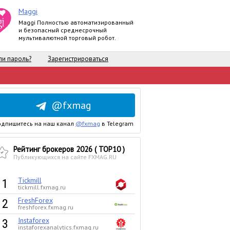
Maggi
Maggi Полностью автоматизированный
и безопасный среднесрочный
мультивалютной торговый робот.
и пароль?
Зарегистрироваться
@fxmag
одпишитесь на наш канал
@fxmag
в Telegram
Рейтинг брокеров 2026
( TOP10 )
Публикующихся на сайте FXMAG.RU
Tickmill
1
tickmill.fxmag.ru
FreshForex
2
freshforex.fxmag.ru
Instaforex
3
instaforexanalytics.fxmag.ru