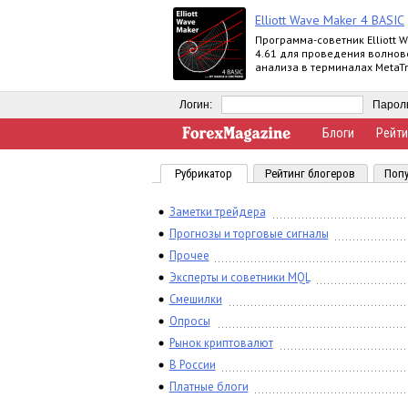
Elliott Wave Maker 4 BASIC
Программа-советник Elliott 
4.61 для проведения волнов
анализа в терминалах MetaTr
выпускается в версиях Demo, 
Extended
Логин:
Парол
Блоги
Рейти
Рубрикатор
Рейтинг блогеров
Попу
Заметки трейдера
Прогнозы и торговые сигналы
Прочее
Эксперты и советники MQL
Смешилки
Опросы
Рынок криптовалют
В России
Платные блоги