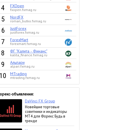
FXOpen
4
fxopen.fxmag.ru
NordFX
5
roman_butko.fxmag.ru
JustForex
6
justforex.fxmag.ru
ForexMart
7
forexmart.fxmag.ru
ФГ "Калита - Финанс"
8
kalita_finance.fxmag.ru
Альпари
9
alpari.fxmag.ru
MTrading
10
mtrading.fxmag.ru
орекс-объявления: