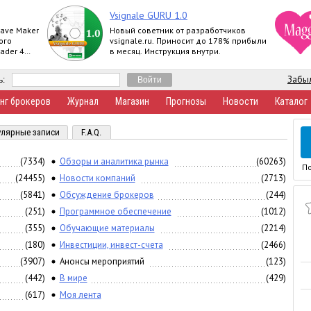
Vsignale GURU 1.0
Wave Maker
Новый советник от разработчиков
ого
vsignale.ru. Приносит до 178% прибыли
ader 4
в месяц. Инструкция внутри.
Basic,
Забыл
ь:
нг брокеров
Журнал
Магазин
Прогнозы
Новости
Каталог
лярные записи
F.A.Q.
(7334)
Обзоры и аналитика рынка
(60263)
П
(24455)
Новости компаний
(2713)
(5841)
Обсуждение брокеров
(244)
(251)
Программное обеспечение
(1012)
(355)
Обучающие материалы
(2214)
(180)
Инвестиции, инвест-счета
(2466)
(3907)
Анонсы мероприятий
(123)
(442)
В мире
(429)
(617)
Моя лента