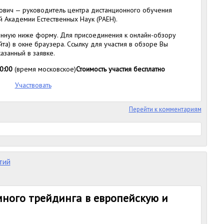
ович — руководитель центра дистанционного обучения
ой Академии Естественных Наук (РАЕН).
енную ниже форму. Для присоединения к онлайн-обзору
йта) в окне браузера. Ссылку для участия в обзоре Вы
азанный в заявке.
0:00
(время московское)
Стоимость участия бесплатно
Участвовать
Перейти к комментариям
тий
много трейдинга в европейскую и