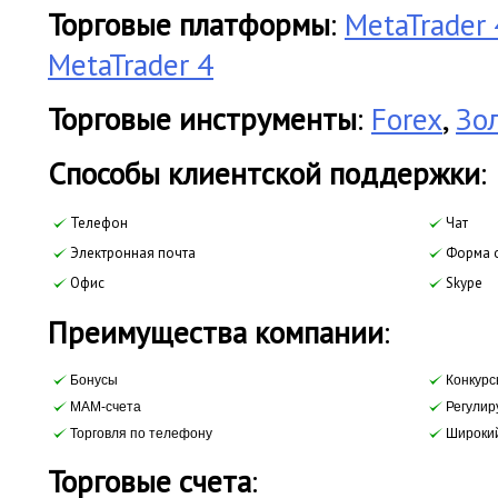
Торговые платформы
:
MetaTrader 
MetaTrader 4
Торговые инструменты
:
Forex
,
Зо
Cпособы клиентской поддержки
:
Телефон
Чат
Электронная почта
Форма о
Офис
Skype
Преимущества компании
:
Бонусы
Конкурс
МАМ-счета
Регулир
Торговля по телефону
Широкий
Торговые счета
: