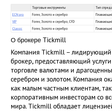
Торговые инструменты
Тип спред
ECN pro
Forex, Золото и серебро
Плавающий
VIP
Forex, Золото и серебро, CFD
Плавающий
Classic
Forex, Золото и серебро
Плавающий
Tickmill
О брокере
Компания
Tickmill
– лидирующий 
брокер, предоставляющий услуги 
торговле валютами и драгоценн
серебром и золотом. Компания ок
как малым частным клиентам, та
корпоративным инвесторам со вс
мира.
Tickmill
обладает лицензие