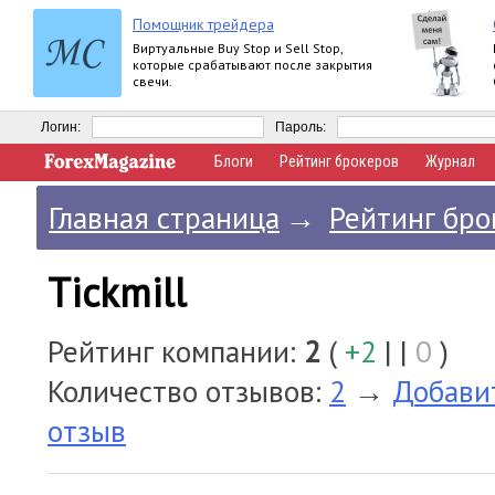
Помощник трейдера
Виртуальные Buy Stop и Sell Stop,
которые срабатывают после закрытия
свечи.
Логин:
Пароль:
Блоги
Рейтинг брокеров
Журнал
Главная страница
→
Рейтинг бро
Tickmill
Рейтинг компании:
2
(
+2
| |
0
)
Количество отзывов:
2
→
Добави
отзыв