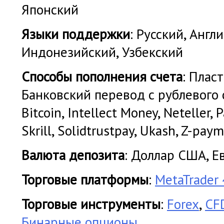
Японский
Языки поддержки
: Русский, Англ
Индонезийский, Узбекский
Cпособы пополнения счета
: Плас
Банковский перевод с рублевого 
Bitcoin, Intellect Money, Neteller,
Skrill, Solidtrustpay, Ukash, Z-pay
Валюта депозита
: Доллар США, Е
Торговые платформы
:
MetaTrader 
Торговые инструменты
:
Forex
,
CF
Бинарные опционы