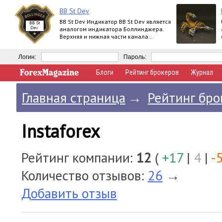
BB St Dev
BB St Dev Индикатор BB St Dev является
аналогом индикатора Боллинджера.
Верхняя и нижная части канала
Боллинджера рассчитываются при
помощи iStd
Логин:
Пароль:
Блоги
Рейтинг брокеров
Журнал
Главная страница
→
Рейтинг бро
Instaforex
Рейтинг компании:
12
(
+17
|
4
|
-
Количество отзывов:
26
→
Добавить отзыв