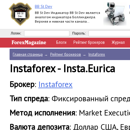
BB St Dev
BB St Dev Индикатор BB St Dev является
аналогом индикатора Боллинджера.
Верхняя и нижная части канала
Боллинджера рассчитываются при
помощи iStd
Логин:
Пароль:
Блоги
Рейтинг брокеров
Журнал
Главная страница
→
Рейтинг брокеров
→
Instaforex
Instaforex - Insta.Eurica
Брокер
:
Instaforex
Тип спреда
: Фиксированный спре
Метод исполнения
: Market Execut
Валюта депозита
: Доллар США, Ев