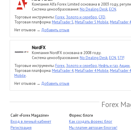
Компания Alfa Forex Limited основана в 2003 году, регул
Система ценообразования:
No Dealing Desk
,
ECN
.
Торговые инструменты:
Forex
,
Золото и серебро
,
CFD
.
Торговая платформа:
MetaTrader 5
,
MetaTrader 5 Mobile
,
MetaTrader 
Нет отзывов →
Добавить отзыв
NordFX
Компания NordFX основана в 2008 году.
Система ценообразования:
No Dealing Desk
,
ECN
,
STP
.
Торговые инструменты:
Forex
,
Золото и серебро
,
Нефть и газ
,
Акции
,
Торговая платформа:
MetaTrader 4
,
MetaTrader 4 Mobile
,
MetaTrader 4
Mobile
.
Нет отзывов →
Добавить отзыв
Forex Ma
Сайт «Forex Magazine»
Форекс блоги
Вход в личный кабинет
Как создать форекс блог
Регистрация
Мы платим авторам блогов!