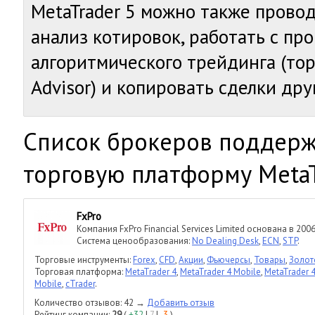
MetaTrader 5 можно также прово
анализ котировок, работать с пр
алгоритмического трейдинга (тор
Advisor) и копировать сделки др
Cписок брокеров поддер
торговую платформу MetaT
FxPro
Компания FxPro Financial Services Limited основана в 200
Система ценообразования:
No Dealing Desk
,
ECN
,
STP
.
Торговые инструменты:
Forex
,
CFD
,
Акции
,
Фьючерсы
,
Товары
,
Золот
Торговая платформа:
MetaTrader 4
,
MetaTrader 4 Mobile
,
MetaTrader 4
Mobile
,
cTrader
.
Количество отзывов: 42 →
Добавить отзыв
Рейтинг компании:
29
(
+32
|
7
|
-3
)