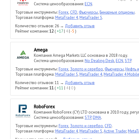
Система ценообразования:
ECN
.
Торговые инструменты:
Forex
,
CFD
,
Фьючерсы
,
Бинарные опционы
.
Торговая платформа:
MetaTrader 4
,
MetaTrader 5
.
Количество отзывов: 26 →
Добавить отзыв
Рейтинг компании:
12
(
+17
|
4
|
-5
)
Amega
Компания Amega Markets LLC основана в 2018 году.
Система ценообразования:
No Dealing Desk
,
ECN
,
STP
.
Торговые инструменты:
Forex
,
Золото и серебро
,
Фьючерсы
,
Нефть и
Торговая платформа:
MetaTrader 5
,
MetaTrader 4
,
MetaTrader 4 Mobil
Количество отзывов: 11 →
Добавить отзыв
Рейтинг компании:
11
(
+11
|
4
|
0
)
RoboForex
Компания RoboForex (CY) LTD основана в 2010 году, регу
Система ценообразования:
STP
,
DMA
.
Торговые инструменты:
Forex
,
Золото и серебро
,
CFD
.
Торговая платформа:
MetaTrader 4
,
MetaTrader 5
,
Active Trader
,
MetaT