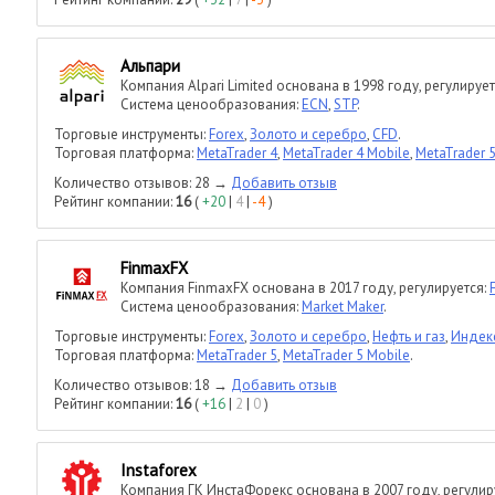
Альпари
Компания Alpari Limited основана в 1998 году, регулирует
Система ценообразования:
ECN
,
STP
.
Торговые инструменты:
Forex
,
Золото и серебро
,
CFD
.
Торговая платформа:
MetaTrader 4
,
MetaTrader 4 Mobile
,
MetaTrader 
Количество отзывов: 28 →
Добавить отзыв
Рейтинг компании:
16
(
+20
|
4
|
-4
)
FinmaxFX
Компания FinmaxFX основана в 2017 году, регулируется:
Система ценообразования:
Market Maker
.
Торговые инструменты:
Forex
,
Золото и серебро
,
Нефть и газ
,
Индек
Торговая платформа:
MetaTrader 5
,
MetaTrader 5 Mobile
.
Количество отзывов: 18 →
Добавить отзыв
Рейтинг компании:
16
(
+16
|
2
|
0
)
Instaforex
Компания ГK ИнстаФорекс основана в 2007 году, регулир