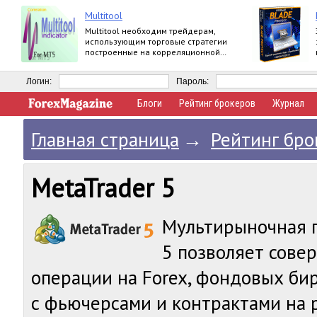
Multitool
Multitool необходим трейдерам,
использующим торговые стратегии
построенные на корреляционной
зависимости валютных пар.
Логин:
Пароль:
Блоги
Рейтинг брокеров
Журнал
Главная страница
→
Рейтинг бро
MetaTrader 5
Мультирыночная п
5 позволяет сове
операции на Forex, фондовых бир
с фьючерсами и контрактами на 