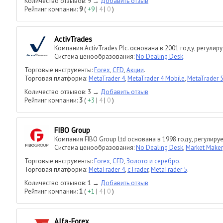
Количество отзывов: 9 →
Добавить отзыв
Рейтинг компании:
9
(
+9
|
4
|
0
)
ActivTrades
Компания ActivTrades Plc. основана в 2001 году, регулиру
Система ценообразования:
No Dealing Desk
.
Торговые инструменты:
Forex
,
CFD
,
Акции
.
Торговая платформа:
MetaTrader 4
,
MetaTrader 4 Mobile
,
MetaTrader 
Количество отзывов: 3 →
Добавить отзыв
Рейтинг компании:
3
(
+3
|
4
|
0
)
FIBO Group
Компания FIBO Group Ltd основана в 1998 году, регулируе
Система ценообразования:
No Dealing Desk
,
Market Maker
Торговые инструменты:
Forex
,
CFD
,
Золото и серебро
.
Торговая платформа:
MetaTrader 4
,
cTrader
,
MetaTrader 5
.
Количество отзывов: 1 →
Добавить отзыв
Рейтинг компании:
1
(
+1
|
4
|
0
)
Alfa-Forex