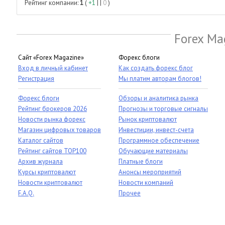
Рейтинг компании:
1
(
+1
| |
0
)
Forex Ma
Сайт «Forex Magazine»
Форекс блоги
Вход в личный кабинет
Как создать форекс блог
Регистрация
Мы платим авторам блогов!
Форекс блоги
Обзоры и аналитика рынка
Рейтинг брокеров 2026
Прогнозы и торговые сигналы
Новости рынка форекс
Рынок криптовалют
Магазин цифровых товаров
Инвестиции, инвест-счета
Каталог сайтов
Программное обеспечение
Рейтинг сайтов TOP100
Обучающие материалы
Архив журнала
Платные блоги
Курсы криптовалют
Анонсы мероприятий
Новости криптовалют
Новости компаний
F.A.Q.
Прочее