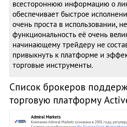
всестороннюю информацию о лик
обеспечивает быстрое исполнени
очень проста в использовании, не
функциональность её очень вели
начинающему трейдеру не соста
привыкнуть к платформе и эффе
торговые инструменты.
Cписок брокеров поддер
торговую платформу Active
Admiral Markets
Компания Admiral Markets основана в 2001 году, регулир
Система ценообразования:
No Dealing Desk
,
Market Maker