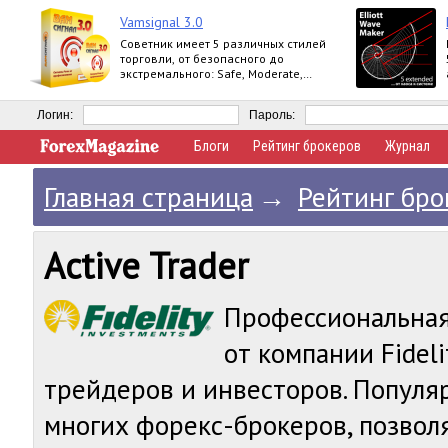
Vamsignal 3.0
Советник имеет 5 различных стилей
торговли, от безопасного до
экстремального: Safe, Moderate,
Normal, Agressive, Extreme.
Логин:
Пароль:
Блоги
Рейтинг брокеров
Журнал
Главная страница
→
Рейтинг бро
Active Trader
Профессиональная
от компании Fideli
трейдеров и инвесторов. Популя
многих форекс-брокеров, позвол