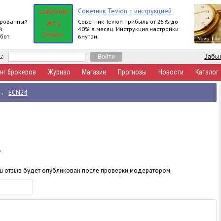
Советник Tevion с инструкцией
ированный
Cоветник Tevion прибыль от 25% до
й
40% в месяц. Инструкция настройки
бот.
внутри.
Забыл
ь:
нг брокеров
Журнал
Магазин
Прогнозы
Новости
Каталог
→
ECN24
аш отзыв будет опубликован после проверки модератором.