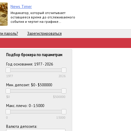
News Timer
Индикатор, который отсчитывает
оставшееся время до отслеживаемого
события и чертит на графике
вертикальную линию когда это
событие произойдет.
и пароль?
Зарегистрироваться
Подбор брокера по параметрам
Год основания:
1977 - 2026
1977
2026
Мин. депозит:
$0 - $500000
$0
$500000
Макс. плечо:
0 - 1:5000
0
1:5000
Валюта депозита: