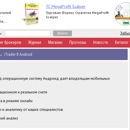
ТС MegaProfit Scalper
 стилей
Торговая Форекс Стратегия MegaProfit
Scalper
te,
Забыл
ь:
нг брокеров
Журнал
Магазин
Прогнозы
Новости
Каталог
→
iTrader 8 Android
од операционную систему Андроид дает владельцам мобильных
рационном и реальном счете
та в режиме онлайн
и и аналитику от наших специалистов
кий анализ