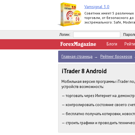
Vamsignal 3.0
Советник имеет 5 различных
торговли, от безопасного до
экстремального: Safe, Modera
Normal, Agressive, Extreme.
Логин:
Парол
Блоги
Рейти
Главная страница
→
Рейтинг брокеров
iTrader 8 Android
Мобильная версия программы iTrader п
устройств возможность:
— торговать через Интернет на демонст
— контролировать состояние своего сче
— бесплатно получать котировки, новост
— строить графики и проводить техничес