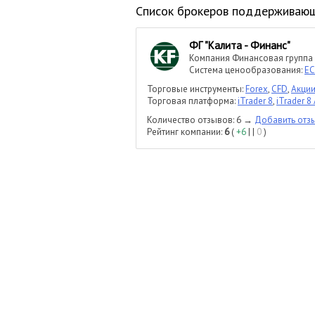
Cписок брокеров поддерживающи
ФГ "Калита - Финанс"
Компания Финансовая группа 
Система ценообразования:
E
Торговые инструменты:
Forex
,
CFD
,
Акци
Торговая платформа:
iTrader 8
,
iTrader 8
Количество отзывов: 6 →
Добавить отз
Рейтинг компании:
6
(
+6
| |
0
)