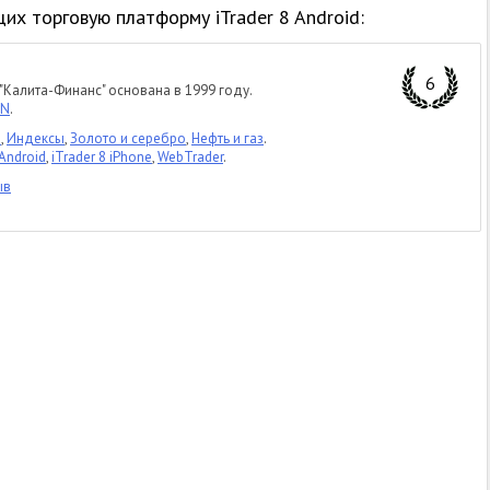
х торговую платформу iTrader 8 Android:
6
"Калита-Финанс" основана в 1999 году.
CN
.
и
,
Индексы
,
Золото и серебро
,
Нефть и газ
.
 Android
,
iTrader 8 iPhone
,
WebTrader
.
ыв