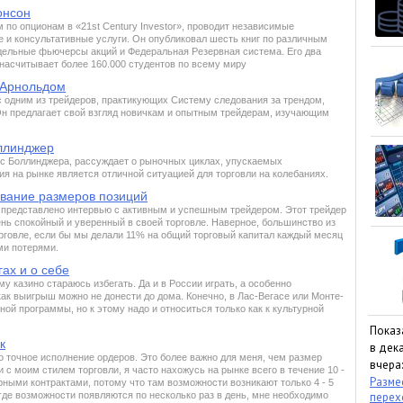
онсон
 по опционам в «21st Century Investor», проводит независимые
 и консультативные услуги. Он опубликовал шесть книг по различным
ельные фьючерсы акций и Федеральная Резервная система. Его два
 насчитывает более 160.000 студентов по всему миру
 Арнольдом
одним из трейдеров, практикующих Систему следования за трендом,
. Он предлагает свой взгляд новичкам и опытным трейдерам, изучающим
ллинджер
с Боллинджера, рассуждает о рыночных циклах, упускаемых
ия на рынке является отличной ситуацией для торговли на колебаниях.
ование размеров позиций
представлено интервью с активным и успешным трейдером. Этот трейдер
нь спокойный и уверенный в своей торговле. Наверное, большинство из
рговле, если бы мы делали 11% на общий торговый капитал каждый месяц
ми потерями.
гах и о себе
у казино стараюсь избегать. Да и в России играть, а особенно
как выигрыш можно не донести до дома. Конечно, в Лас-Вегасе или Монте-
рной программы, но к этому надо и относиться только как к культурной
Показ
к
в дека
о точное исполнение ордеров. Это более важно для меня, чем размер
вчера:
 с моим стилем торговли, я часто нахожусь на рынке всего в течение 10 -
Размес
рными контрактами, потому что там возможности возникают только 4 - 5
 где возможности появляются по несколько раз в день, мне необходимо
пере