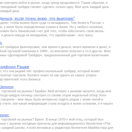
ю повторно войти в рынок, когда тренд продолжится. Таким образом, я
е трендовый трейдер сможет сделать только одну. Моя цель каждый день
 каждый день
деньги, если точно знаю, что выиграю"
 денег, чтобы можно было куда-то вкладывать. Тем более в России, с
и, у меня была определенная сумма в банке. Но у любого человека,
олжен быть банковский счет для того, чтобы обеспечить свою жизнь:
с я деньги никуда не вкладываю, что зарабатываю – все трачу
с
ого трейдера фьючерсами, чем время и деньги, много времени и денег, и
ной грузовой компании в 1980г., он внезапно получил и то и другое. Фокс
ммы «Долларовой Трейдер», предназначенной для торговли валютными
Брэдфорд Рашке
т, что она редкий тип: профессиональный трейдер, который может
онятия торговли. Коллеги знают ее как одного из самых упорно
ставителей этого бизнеса
 Шеннон
 торговлей на рынках? Брайан: Мой интерес к рынкам начался, когда мне
 тогда каждую пятницу смотрел со своим отцом недельный обзор Уолл-
и говорили – мне лишь было интересно сидеть рядом с моим папой и
ом счете, кое-какая информация стала оседать в моем сознании, и я нашел
аррис
торговлей на рынках? Брент: В конце 1970-х мой отец, который был
нные с рынком погодные прогнозы для информационного бюллетеня «The
м средней школы, я взял интервью у редактора бюллетеня МакМастера для