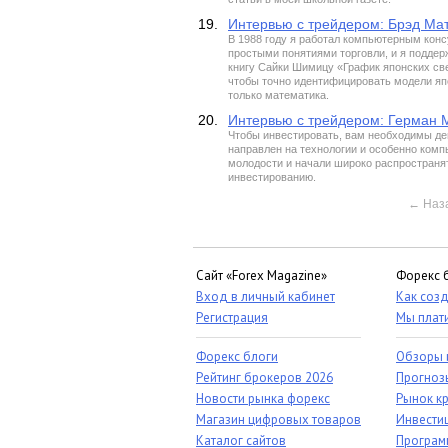
19.
Интервью с трейдером: Брэд Ма
В 1988 году я работал компьютерным конс
простыми понятиями торговли, и я поддерж
книгу Сайки Шимицу «График японских св
чтобы точно идентифицировать модели япон
только математика.
20.
Интервью с трейдером: Герман 
Чтобы инвестировать, вам необходимы ден
направлен на технологии и особенно комп
молодости и начали широко распространят
инвестированию.
←
Наз
Сайт «Forex Magazine»
Форекс 
Вход в личный кабинет
Как созд
Регистрация
Мы плат
Форекс блоги
Обзоры 
Рейтинг брокеров 2026
Прогноз
Новости рынка форекс
Рынок к
Магазин цифровых товаров
Инвестиц
Каталог сайтов
Програм