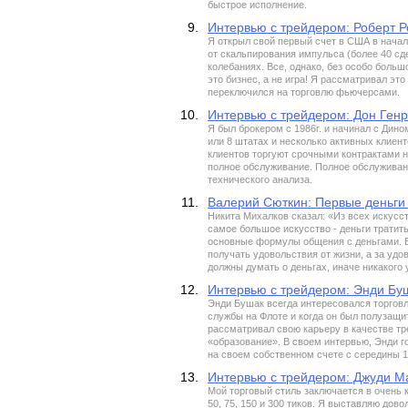
быстрое исполнение.
9.
Интервью с трейдером: Роберт Р
Я открыл свой первый счет в США в начал
от скальпирования импульса (более 40 сде
колебаниях. Все, однако, без особо больш
это бизнес, а не игра! Я рассматривал это
переключился на торговлю фьючерсами.
10.
Интервью с трейдером: Дон Ген
Я был брокером с 1986г. и начинал с Дино
или 8 штатах и несколько активных клиент
клиентов торгуют срочными контрактами н
полное обслуживание. Полное обслуживан
технического анализа.
11.
Валерий Сюткин: Первые деньги 
Никита Михалков сказал: «Из всех искусс
самое большое искусство - деньги тратить
основные формулы общения с деньгами. В
получать удовольствия от жизни, а за удо
должны думать о деньгах, иначе никакого 
12.
Интервью с трейдером: Энди Бу
Энди Бушак всегда интересовался торговле
службы на Флоте и когда он был полузащит
рассматривал свою карьеру в качестве тр
«образование». В своем интервью, Энди го
на своем собственном счете с середины 1
13.
Интервью с трейдером: Джуди М
Мой торговый стиль заключается в очень 
50, 75, 150 и 300 тиков. Я выставляю дов