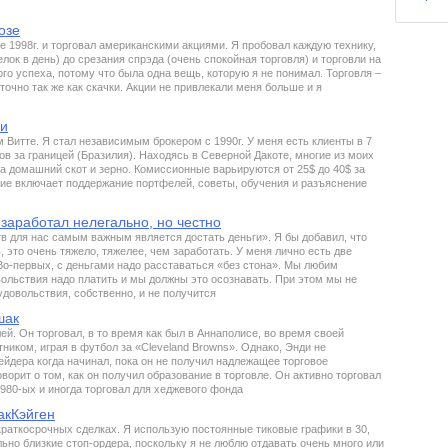
озе
е 1998г. и торговал американскими акциями. Я пробовал каждую технику,
лок в день) до срезания спрэда (очень спокойная торговля) и торговли на
ого успеха, потому что была одна вещь, которую я не понимал. Торговля –
 точно так же как скачки. Акции не привлекали меня больше и я
ри
м Витте. Я стал независимым брокером с 1990г. У меня есть клиенты в 7
ов за границей (Бразилия). Находясь в Северной Дакоте, многие из моих
а домашний скот и зерно. Комиссионные варьируются от 25$ до 40$ за
ие включает поддержание портфелей, советы, обучения и разъяснение
заработал нелегально, но честно
тв для нас самым важным является достать деньги». Я бы добавил, что
, это очень тяжело, тяжелее, чем заработать. У меня лично есть две
о-первых, с деньгами надо расставаться «без стона». Мы любим
вольствия надо платить и мы должны это осознавать. При этом мы не
удовольствия, собственно, и не получится
шак
й. Он торговал, в то время как был в Аннаполисе, во время своей
ником, играя в футбол за «Cleveland Browns». Однако, Энди не
ейдера когда начинал, пока он не получил надлежащее торговое
ворит о том, как он получил образование в торговле. Он активно торговал
980-ых и иногда торговал для хеджевого фонда
акКэйген
краткосрочных сделках. Я использую постоянные тиковые графики в 30,
ольно близкие стоп-ордера, поскольку я не люблю отдавать очень много или