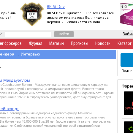
BB St Dev
я прибыль.
BB St Dev Индикатор BB St Dev является
налов!
аналогом индикатора Боллинджера.
Верхняя и нижная части канала
Боллинджера рассчитываются при
помощи iStd
Забыл
ь:
нг брокеров
Журнал
Магазин
Прогнозы
Новости
Каталог
рейдера
Интервью
→
"
Подпи
ом Макдауэллом
rsCoach.com» Беннетт Макдауэлл начал свою финансовую карьеру на
Форек
984г. после службы офицером на американском флоте. Беннетт также
able» в Нью-Йорке и имеет также опыт инвестиций в недвижимость. Кроме
олученная в 1979г. в Сиракузском университете, дает ему фундамент для
тейнхардт
ривать с легендарным менеджером хеджевого фонда Майклом
его интервью, я больше всего хотел понять его стиль торговли и его
в более чем 48.000.000 $ за 28 лет (после выплат!) за счет торговли на
адает ли Стейнхардт некоей уникальной торговой стратегией или