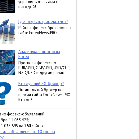
ано форекс-объявлений:
бре: 11 033 625;
 1 038 695 на
260
сайтах;
тить объявление от 10 коп. за
ход