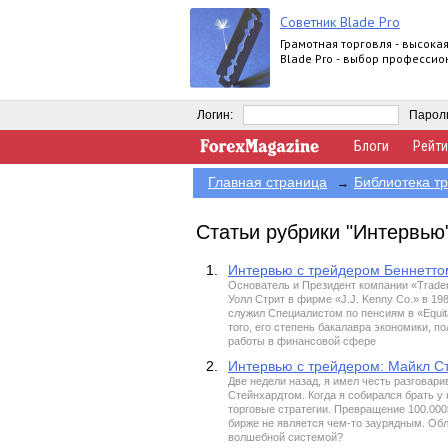
Советник Blade Pro
Грамотная торговля - высока
Blade Pro - выбор профессио
Логин:
Парол
Блоги
Рейти
Главная страница
Библиотека т
→
Статьи рубрики "Интервью
1.
Интервью с трейдером Беннетт
Основатель и Президент компании «Trade
Уолл Стрит в фирме «J.J. Kenny Co.» в 1
служил Специалистом по пенсиям в «Equit
того, его степень бакалавра экономики, п
работы в финансовой сфере
2.
Интервью с трейдером: Майкл С
Две недели назад, я имел честь разгова
Стейнхардтом. Когда я собирался брать у н
торговые стратегии. Превращение 100.000$ 
бирже не является чем-то заурядным. Обл
волшебной системой?