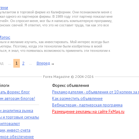
тени
ультантом в торговой фирме из Калифорнии. Они познакомили меня с
ал одного из партнеров фирмы. В 1989 году этот партнер показал мне
ечей». Он спросил меня, мог бы я написать компьютерную программу,
ских свечей. Я ответил, что это не составит труда, так как это все
Мэтос
ьги и желание изучить, как инвестировать. Мой интерес всегда был
ьютеры. Поэтому, когда эти технологии были изобретены в моей
ься, я знал, что появилась возможность применить эти технологии к
ад
...
1
2
...
Вперед
→
Forex Magazine © 2004-2026
блоги
Форекс объявления
ать форекс блог
Рекламодателям - объявления от 10 копеек за
им авторам блогов!
Как разместить объявление
Вебмастерам - партнерская программа
и аналитика рынка
Размещение рекламы на сайте FxMag.ru
ы и торговые сигналы
риптовалют
ии, инвест-счета
мное обеспечение