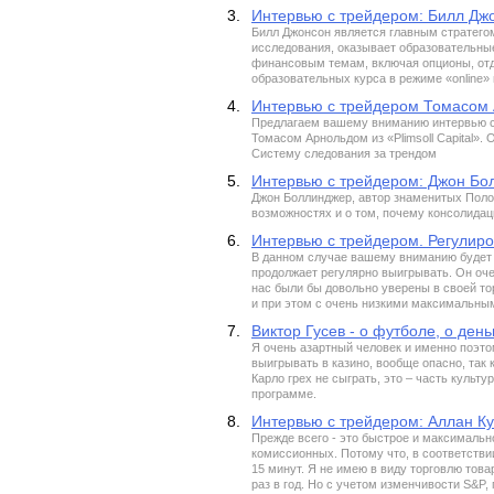
3.
Интервью с трейдером: Билл Дж
Билл Джонсон является главным стратегом
исследования, оказывает образовательные
финансовым темам, включая опционы, отд
образовательных курса в режиме «online»
4.
Интервью с трейдером Томасом
Предлагаем вашему вниманию интервью с 
Томасом Арнольдом из «Plimsoll Capital»
Систему следования за трендом
5.
Интервью с трейдером: Джон Бо
Джон Боллинджер, автор знаменитых Поло
возможностях и о том, почему консолидац
6.
Интервью с трейдером. Регулир
В данном случае вашему вниманию будет 
продолжает регулярно выигрывать. Он оче
нас были бы довольно уверены в своей то
и при этом с очень низкими максимальны
7.
Виктор Гусев - о футболе, о день
Я очень азартный человек и именно поэтом
выигрывать в казино, вообще опасно, так 
Карло грех не сыграть, это – часть культу
программе.
8.
Интервью с трейдером: Аллан Ку
Прежде всего - это быстрое и максимальн
комиссионных. Потому что, в соответствии
15 минут. Я не имею в виду торговлю това
раз в год. Но с учетом изменчивости S&P,