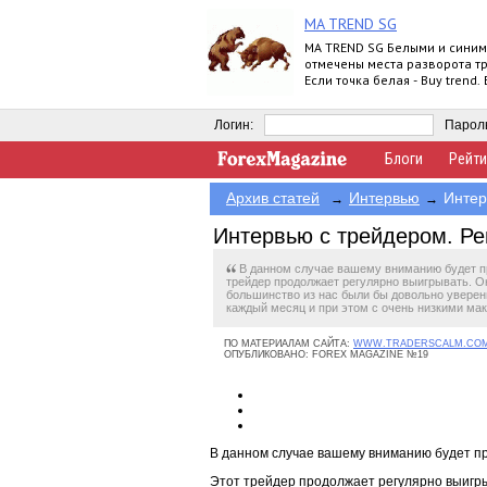
MA TREND SG
MA TREND SG Белыми и синим
отмечены места разворота т
Если точка белая - Buy trend.
синяя - Sell trend. Moving ave
Логин:
Парол
Блоги
Рейти
Архив статей
Интервью
Интер
→
→
Интервью с трейдером. Ре
В данном случае вашему вниманию будет п
трейдер продолжает регулярно выигрывать. Он
большинство из нас были бы довольно уверен
каждый месяц и при этом с очень низкими м
ПО МАТЕРИАЛАМ САЙТА:
WWW.TRADERSCALM.CO
ОПУБЛИКОВАНО:
FOREX MAGAZINE №19
В данном случае вашему вниманию будет п
Этот трейдер продолжает регулярно выигры