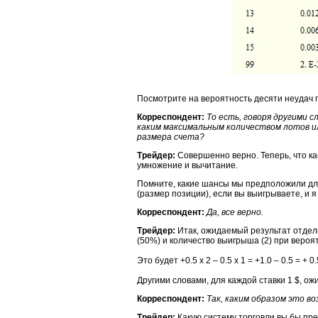
Посмотрите на вероятность десяти неудач п
Корреспондент:
То есть, говоря другими с
каким максимальным количеством лотов ил
размера счета?
Трейдер:
Совершенно верно. Теперь, что ка
умножение и вычитание.
Помните, какие шансы мы предположили дл
(размер позиции), если вы выигрываете, и я
Корреспондент:
Да, все верно.
Трейдер:
Итак, ожидаемый результат отдел
(50%) и количество выигрыша (2) при вероя
Это будет +0.5 x 2 – 0.5 x 1 = +1.0 – 0.5 = + 0.
Другими словами, для каждой ставки 1 $, о
Корреспондент:
Так, каким образом это в
Трейдер:
Какую систему торговли вы бы пр