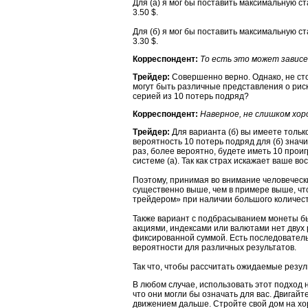
Для (а) я мог бы поставить максимальную с
3.50 $.
Для (б) я мог бы поставить максимальную с
3.30 $.
Корреспондент:
То есть это может зависе
Трейдер:
Совершенно верно. Однако, не сто
могут быть различные представления о риск
серией из 10 потерь подряд?
Корреспондент:
Наверное, не слишком хор
Трейдер:
Для варианта (б) вы имеете тольк
вероятность 10 потерь подряд для (б) значи
раз, более вероятно, будете иметь 10 проиг
системе (а). Так как страх искажает ваше во
Поэтому, принимая во внимание человеческ
существенно выше, чем в примере выше, ч
трейдером» при наличии большого количес
Также вариант с подбрасыванием монеты бы
акциями, индексами или валютами нет двух
фиксированной суммой. Есть последовател
вероятности для различных результатов.
Так что, чтобы рассчитать ожидаемые резу
В любом случае, использовать этот подход
что они могли бы означать для вас. Двигай
движением дальше. Стройте свой дом на х