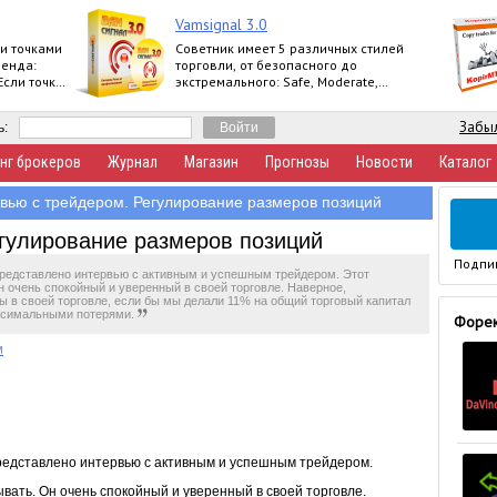
Vamsignal 3.0
и точками
Советник имеет 5 различных стилей
ренда:
торговли, от безопасного до
 Если точка
экстремального: Safe, Moderate,
Normal, Agressive, Extreme.
Забыл
ь:
нг брокеров
Журнал
Магазин
Прогнозы
Новости
Каталог
вью с трейдером. Регулирование размеров позиций
гулирование размеров позиций
Подпи
редставлено интервью с активным и успешным трейдером. Этот
 очень спокойный и уверенный в своей торговле. Наверное,
ы в своей торговле, если бы мы делали 11% на общий торговый капитал
аксимальными потерями.
Форек
M
редставлено интервью с активным и успешным трейдером.
вать. Он очень спокойный и уверенный в своей торговле.