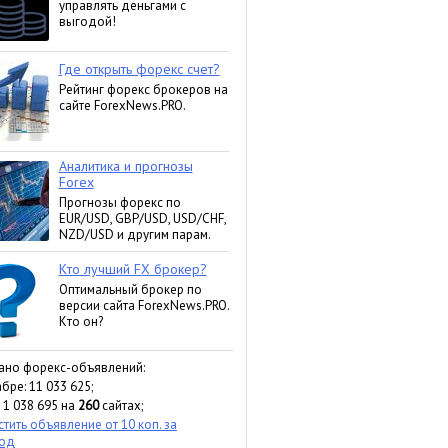
ано форекс-объявлений:
бре: 11 033 625;
 1 038 695 на
260
сайтах;
тить объявление от 10 коп. за
ход