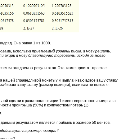
одряд. Она равна 1 из 1000.
ловами, используя приемлемый уровень риска, я могу решать,
и акций я могу благополучно торговать, исходя из моего
сается ожидаемых результатов. Это также просто - простое
я нашей справедливой монеты? Я выплачиваю вдвое вашу ставку
 забираю вашу ставку (размер позиции), если вам не повезло.
ьной сделки с размером позиции 1 имеет вероятность выигрыша
тности проигрыша (50%) и количеством потерь (1).
5.
жидаемым результатом является прибыль в размере 50 центов.
оздействует на размер позиции?
едпочли?