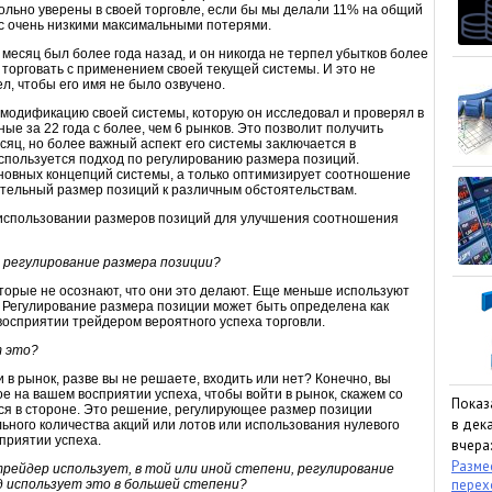
ольно уверены в своей торговле, если бы мы делали 11% на общий
 с очень низкими максимальными потерями.
месяц был более года назад, и он никогда не терпел убытков более
л торговать с применением своей текущей системы. И это не
л, чтобы его имя не было озвучено.
л модификацию своей системы, которую он исследовал и проверял в
ые за 22 года с более, чем 6 рынков. Это позволит получить
сяц, но более важный аспект его системы заключается в
спользуется подход по регулированию размера позиций.
новных концепций системы, а только оптимизирует соотношение
ительный размер позиций к различным обстоятельствам.
 использовании размеров позиций для улучшения соотношения
 регулирование размера позиции?
торые не осознают, что они это делают. Еще меньше используют
 Регулирование размера позиции может быть определена как
восприятии трейдером вероятного успеха торговли.
т это?
 в рынок, разве вы не решаете, входить или нет? Конечно, вы
ое на вашем восприятии успеха, чтобы войти в рынок, скажем со
Показ
ся в стороне. Это решение, регулирующее размер позиции
в дека
ьного количества акций или лотов или использования нулевого
приятии успеха.
вчера:
Размес
рейдер использует, в той или иной степени, регулирование
пере
од использует это в большей степени?