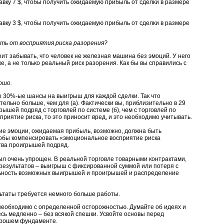
тавку 7 $, чтобы получить ожидаемую прибыль от сделки в размере
тавку 3 $, чтобы получить ожидаемую прибыль от сделки в размере
ть от восприятия риска разорения?
ит забывать, что человек не железная машина без эмоций. У него
е, а не только реальный риск разорения. Как бы вы справились с
ошо.
о 30%-ые шансы на выигрыш для каждой сделки. Так что
тельно больше, чем для (а). Фактически вы, приблизительно в 29
рышей подряд с торговлей по системе (б), чем с торговлей по
сприятие риска, то это приносит вред, и это необходимо учитывать.
ие эмоции, ожидаемая прибыль, возможно, должна быть
тобы компенсировать «эмоциональное восприятие риска
тва проигрышей подряд.
л очень упрощен. В реальной торговле товарными контрактами,
 результатов – выигрыш с фиксированной суммой или потеря с
ьность возможных выигрышей и проигрышей и распределение
льтаты требуется немного больше работы.
 необходимо с определенной осторожностью. Думайте об идеях и
тесь медленно – без всякой спешки. Усвойте основы перед
орошем фундаменте.