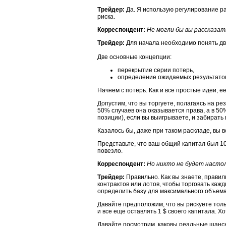
Трейдер:
Да. Я использую регулирование р
риска.
Корреспондент:
Не могли бы вы рассказат
Трейдер:
Для начала необходимо понять дв
Две основные концепции:
перекрытие серии потерь,
определение ожидаемых результато
Начнем с потерь. Как и все простые идеи, 
Допустим, что вы торгуете, полагаясь на р
50% случаев она оказывается права, а в 50%
позиции), если вы выигрываете, и забирать 
Казалось бы, даже при таком раскладе, вы 
Представьте, что ваш общий капитал был 10
повезло.
Корреспондент:
Но никто не будет настол
Трейдер:
Правильно. Как вы знаете, прави
контрактов или лотов, чтобы торговать каж
определить базу для максимального объема,
Давайте предположим, что вы рискуете толь
и все еще оставлять 1 $ своего капитала. Х
Давайте посмотрим, каковы реальные шансы