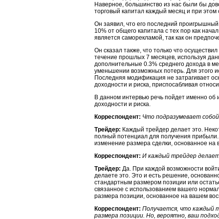
Наверное, большинство из нас были бы дов
торговый капитал каждый месяц и при этом
Он заявил, что его последний проигрышный 
10% от общего капитала с тех пор как нача
является саморекламой, так как он предпоче
Он сказал также, что только что осуществи
течение прошлых 7 месяцев, используя данн
дополнительные 0.3% среднего дохода в ме
уменьшении возможных потерь. Для этого и
Последняя модификация не затрагивает ос
доходности и риска, приспосабливая относ
В данном интервью речь пойдет именно об
доходности и риска.
Корреспондент:
Что подразумевает собой
Трейдер:
Каждый трейдер делает это. Неко
полный потенциал для получения прибыли.
изменение размера сделки, основанное на 
Корреспондент:
И каждый трейдер делае
Трейдер:
Да. При каждой возможности войти
делаете это. Это и есть решение, основанн
стандартным размером позиции или остать
связанное с использованием вашего нормал
размера позиции, основанное на вашем вос
Корреспондент:
Получается, что каждый т
размера позиции. Но, вероятно, ваш подх