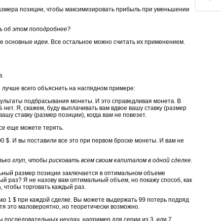
азмера позиции, чтобы максимизировать прибыль при уменьшении
ь об этом поподробнее?
е основные идеи. Все остальное можно считать их применением.
в.
ее лучше всего объяснить на наглядном примере:
езультаты подбрасывания монеты. И это справедливая монета. В
 нет. Я, скажем, буду выплачивать вам вдвое вашу ставку (размер
вашу ставку (размер позиции), когда вам не повезет.
все еще можете терять.
0 $. И вы поставили все это при первом броске монеты. И вам не
ько глуп, чтобы рисковать всем своим капиталом в одной сделке.
льный размер позиции заключается в оптимальном объеме
дый раз? Я не назову вам оптимальный объем, но покажу способ, как
 чтобы торговать каждый раз.
ко 1 $ при каждой сделке. Вы можете выдержать 99 потерь подряд
отя это маловероятно, но теоретически возможно.
 последовательных неудач, например для серии из 3
или 7