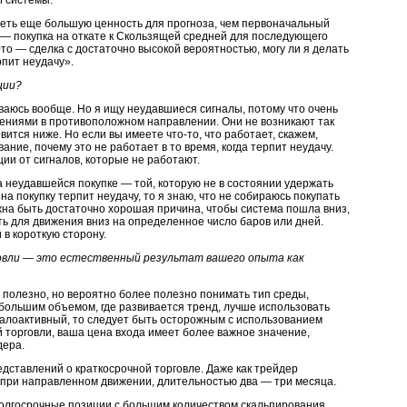
й системы.
меть еще большую ценность для прогноза, чем первоначальный
р — покупка на откате к Скользящей средней для последующего
то — сделка с достаточно высокой вероятностью, могу ли я делать
рпит неудачу».
ции?
ваюсь вообще. Но я ищу неудавшиеся сигналы, потому что очень
жениями в противоположном направлении. Они не возникают так
новится ниже. Но если вы имеете
что-то,
что работает, скажем,
ние, почему это не работает в то время, когда терпит неудачу.
и от сигналов, которые не работают.
а неудавшейся покупке — той, которую не в состоянии удержать
а покупку терпит неудачу, то я знаю, что не собираюсь покупать
олжна быть достаточно хорошая причина, чтобы система пошла вниз,
ть для движения вниз на определенное число баров или дней.
 в короткую сторону.
овли — это естественный результат вашего опыта как
 полезно, но вероятно более полезно понимать тип среды,
с большим объемом, где развивается тренд, лучше использовать
алоактивный, то следует быть осторожным с использованием
 торговли, ваша цена входа имеет более важное значение,
дера.
едставлений о краткосрочной торговле. Даже как трейдер
, при направленном движении, длительностью два — три месяца.
 долгосрочные позиции с большим количеством скальпирования.