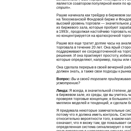
является соавтором популярной книги по к
стрит»
.
Рашке начинала как трейдер в биржевом за
на Тихоокеанской Фондовой бирже и Фондов
высокий уровень торговли — значительное 
из биржевого зала, которые пробуют зараба
в 1993г., продолжая настойчиво торговать н
но концентрируется на краткосрочной торг
Рашке все еще тратит долгие часы на анали
торговала в течение 20 лет. Она ярый сто
поддерживают ее сосредоточенной на торго
решения. И она практикует простоту, избег
которые определяют, например, паузы или о
Она сделала перерыв в своей вечерней раб
должен знать, а также свои подходы к рынка
Вопрос:
Вы в своей торговле придержива
усмотрению?
Линда:
Я всегда, в значительной степени, 
в биржевом зале, из среды, где вы учитесь ч
проверяя торговые концепции, в большинст
миллион моделей и тенденций, и сделали б
Я придумала некоторые замечательные сист
потому что я должна иметь контроль. Сист
относительно вероятности того, в каком н
означает, что я вхожу там, где показывает 
определенная система сигнализирует о пок