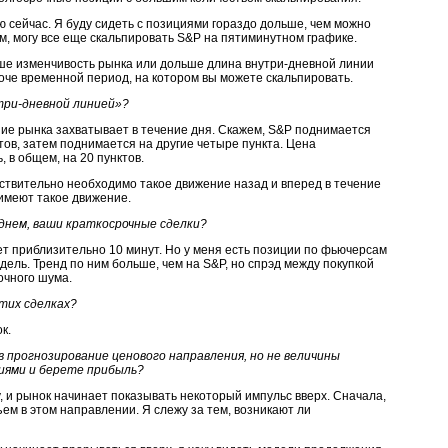
аю сейчас. Я буду сидеть с позициями гораздо дольше, чем можно
м, могу все еще скальпировать S&P на пятиминутном графике.
ьше изменчивость рынка или дольше длина внутри-дневной линии
оче временной период, на котором вы можете скальпировать.
три-дневной линией»?
ие рынка захватывает в течение дня. Скажем, S&P поднимается
ктов, затем поднимается на другие четыре пункта. Цена
, в общем, на 20 пунктов.
йствительно необходимо такое движение назад и вперед в течение
 имеют такое движение.
днем, ваши краткосрочные сделки?
т приблизительно 10 минут. Но у меня есть позиции по фьючерсам
дель. Тренд по ним больше, чем на S&P, но спрэд между покупкой
очного шума.
тих сделках?
к.
в прогнозирование ценового направления, но не величины
циями и берете прибыль?
у, и рынок начинает показывать некоторый импульс вверх. Сначала,
ем в этом направлении. Я слежу за тем, возникают ли