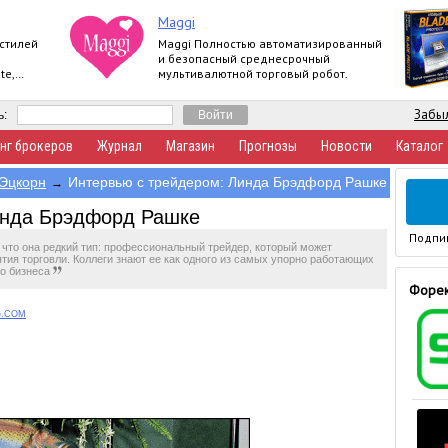
Maggi
 стилей
Maggi Полностью автоматизированный
и безопасный среднесрочный
te,
мультивалютной торговый робот.
Забыл
ь:
нг брокеров
Журнал
Магазин
Прогнозы
Новости
Каталог
Эцкорн
Интервью с трейдером: Линда Брэдфорд Рашке
→
инда Брэдфорд Рашке
Подпи
, что она редкий тип: профессиональный трейдер, который может
тия торговли. Коллеги знают ее как одного из самых упорно работающих
го бизнеса
Форек
G.COM