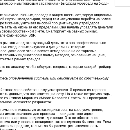
раткосрочным торговым стратегиям
«Быстрая торговля на Уолл-
ле в начале
1980-ых,
проведя в общем шесть лет, торгуя опционами
ой биржи Филадельфии, перед тем как успешно перейти на более
достижение, учитывая высокий процент неудач у трейдеров
тывать на жизнь за его пределами. Она начала управлять деньгами
а своем собственном счете. Она торгует на разных рынках,
овле фьючерсами S&P.
з рынков и подготовку каждый день, хотя она профессионально
ронник ежедневных ритуалов и дисциплины, которые
вле, даже если это не влияет немедленно на ее торговые
ая сложных индикаторов в пользу методов, основанных на цене,
ткаты в рамках трендов.
оте по анализу, чтобы обсудить вопросы, которые каждый трейдер
м.
етесь определенной системы или действуете по собственному
действовала по собственному усмотрению. Я пришла из торговли
итать данные, что называется, на лету. Но я также потратила годы,
ве со Стивом Мором из «Moore Research Center». Мы проверили
ольшое количество разработок.
емы, но я использую их как индикаторы, на свое усмотрение,
емы имеют значение для прогноза — они дают мне идею
аправлении рынок продолжит движение. Это не обязательно
система или управляю позициями так, как сделала бы система. Если
упке или продаже, то я могла бы рассмотреть возможность