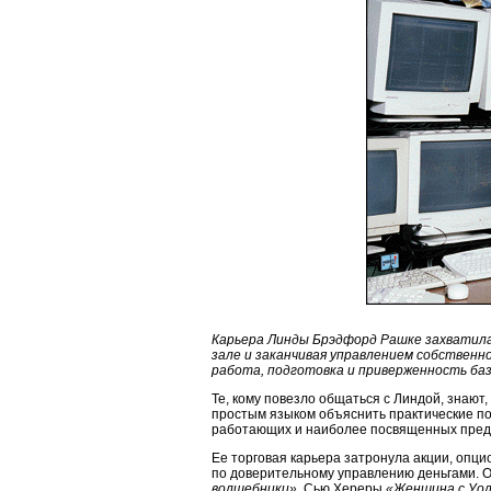
Карьера Линды Брэдфорд Рашке захватила 
зале и заканчивая управлением собственно
работа, подготовка и приверженность ба
Те, кому повезло общаться с Линдой, знают
простым языком объяснить практические пон
работающих и наиболее посвященных предс
Ее торговая карьера затронула акции, опци
по доверительному управлению деньгами. О
волшебники»,
Сью Хереры
«Женщина с Уо