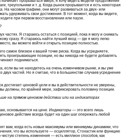
к начинает прорываться вверх, я хочу видеть модели продолжения
и, треугольники и т. д. Когда рынок прорывается и есть некоторая
а. На часовом графике, они могут развиваться за двух- или
ть удерживать свои достижения. В тот момент, когда вы видите,
ыходите при первом восстановлении или паузе.
?
х частях. Я стараюсь остаться с позицией, пока я могу и снимать
хожу сразу. Я стараюсь найти лучший вход — где я могу легко
о место, вы можете войти и открыть позицию полностью.
то самое близкое к вашей точке риска. Когда вы усредняете,
днять проигрывающие позиции, но вы никогда не будете добавлять
ачинают подниматься.
а, если вы не находитесь на очень изменчивом рынке, и вы уже
 двух частей. Но я считаю, что в большинстве случаев усреднение
ок достигает ценовой цели и вы в действительности не уверены,
 вы должны, по крайней мере, зафиксировать половину позиции.
ше на прямом ценовом действии или на индикаторах
лаю, основывается на цене. Индикаторы — это всего лишь
ценовое действие всегда будет на один шаг опережать любой
ят вам, когда есть новые максимумы или минимумы динамики, что
ачения, что вы используете — осциллятор, Стохастик или функцию
 чистую степень изменения — есть миллион способов, как