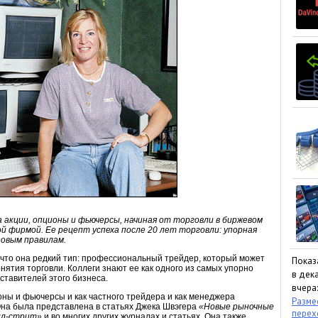
акции, опционы и фьючерсы, начиная от торговли в биржевом
й фирмой. Ее рецепт успеха после 20 лет торговли: упорная
зовым правилам.
, что она редкий тип: профессиональный трейдер, который может
Показ
ятия торговли. Коллеги знают ее как одного из самых упорно
в дека
тавителей этого бизнеса.
вчера:
оны и фьючерсы и как частного трейдера и как менеджера
Размес
на была представлена в статьях Джека Швэгера
«Новые рыночные
пере
лл-стрит»
и во многих других журналах и статьях. Она также