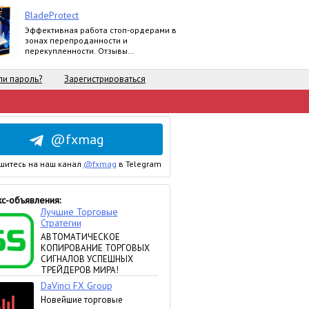
BladeProtect
Эффективная работа стоп-ордерами в
зонах перепроданности и
перекупленности. Отзывы
пользователей:
https://www.mql5.com/ru/market/product/8739#
и пароль?
Зарегистрироваться
@fxmag
шитесь на наш канал
@fxmag
в Telegram
с-объявления: