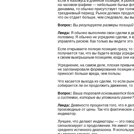
Если я нахожусь в длинной позиции, и рыно
на часовом графике — небольшие бычьи флаг
динамика, то обычно присутствует три толчк
трехдневный период. Рынок должен продолжа
что он отдает больше, чем следовало, вы в
Вопрос:
Вы регулируете размеры позиций
Линда:
Я обычно выполняю свои сделки в дву
половину. Я обычно не усредняю сделки, я в
управлять риском. Как только вы видите эт
Если открываете полную позицию сразу, то э
получается так, что вы будете всегда усре
к своим выигрышным позициям, когда они н
Усреднение, на самом деле, плохая привычк
не запланировали формирование позиции из
приносит больше вреда, чем пользы.
Что касается выхода из сделки, то если рын
собирается ли он продолжить движение, то
Вопрос:
Ваша торговля основывается боль
и системах, которые вы упоминали ранее?
Линда:
Девяносто процентов того, что я де
производные от цены. Так что фактическое 
индикатор.
Лучшее, что делают индикаторы — это говор
сигнализирует о продолжении. Не имеет зн
среднего истинного диапазона. Я использую