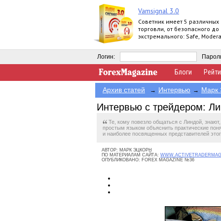
Vamsignal 3.0
Советник имеет 5 различных
торговли, от безопасного до
экстремального: Safe, Modera
Normal, Agressive, Extreme.
Логин:
Парол
Блоги
Рейти
Архив статей
Интервью
Марк 
→
→
Интервью с трейдером: Л
Те, кому повезло общаться с Линдой, знают
простым языком объяснить практические поня
и наиболее посвященных представителей это
АВТОР:
МАРК ЭЦКОРН
ПО МАТЕРИАЛАМ САЙТА:
WWW.ACTIVETRADERMA
ОПУБЛИКОВАНО:
FOREX MAGAZINE №36