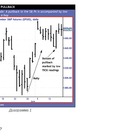
Диаграмма 1
?