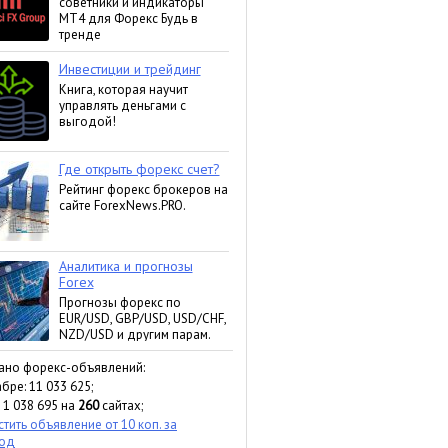
ано форекс-объявлений:
бре: 11 033 625;
 1 038 695 на
260
сайтах;
тить объявление от 10 коп. за
ход