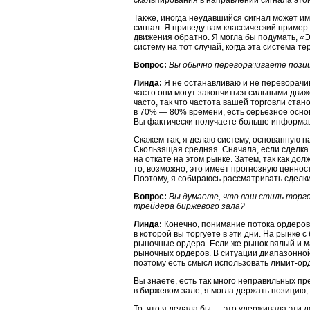
скальпирования в направлении сигнала это
Также, иногда неудавшийся сигнал может и
сигнал. Я приведу вам классический приме
движения обратно. Я могла бы подумать, «Э
систему на тот случай, когда эта система те
Вопрос:
Вы обычно переворачиваете пози
Линда:
Я не останавливаю и не переворачи
часто они могут закончиться сильными дви
часто, так что частота вашей торговли ста
в 70% — 80% времени, есть серьезное основа
Вы фактически получаете больше информаци
Скажем так, я делаю систему, основанную н
Скользящая средняя. Сначала, если сделка н
на откате на этом рынке. Затем, так как д
то, возможно, это имеет прогнозную ценнос
Поэтому, я собираюсь рассматривать сделки
Вопрос:
Вы думаете, что ваш стиль торг
трейдера биржевого зала?
Линда:
Конечно, понимание потока ордеров
в которой вы торгуете в эти дни. На рынке 
рыночные ордера. Если же рынок вялый и м
рыночных ордеров. В ситуации диапазонной
поэтому есть смысл использовать лимит-ор
Вы знаете, есть так много неправильных пр
в биржевом зале, я могла держать позицию
То, что я делала бы — это удерживала эти