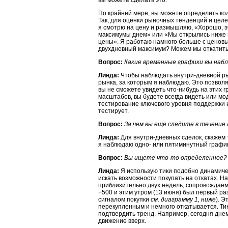
вы можете сделать это.
По крайней мере, вы можете определить ко
Так, для оценки рыночных тенденций и целе
я смотрю на цену и размышляю, «Хорошо, э
максимумы днем» или «Мы открылись ниже 
цены». Я работаю намного больше с ценов
двухдневный максимум? Можем мы откатитьс
Вопрос:
Какие временные графики вы набл
Линда:
Чтобы наблюдать внутри-дневной рын
рынка, за которым я наблюдаю. Это позвол
вы не сможете увидеть что-нибудь на этих г
масштабов, вы будете всегда видеть или мо
тестирование ключевого уровня поддержки 
тестирует.
Вопрос:
За чем вы еще следите в течение 
Линда:
Для внутри-дневных сделок, скажем 
я наблюдаю одно- или пятиминутный график
Вопрос:
Вы ищете
что-то
определенное?
Линда:
Я использую тики подобно динамиче
искать возможности покупать на откатах. 
приблизительно двух недель, сопровождаем
−500 и этим утром (13 июня) был первый ра
сигналом покупки
см. диаграмму 1, ниже
). 
перекупленным и немного откатывается. Тики
подтвердить тренд. Например, сегодня дне
движение вверх.