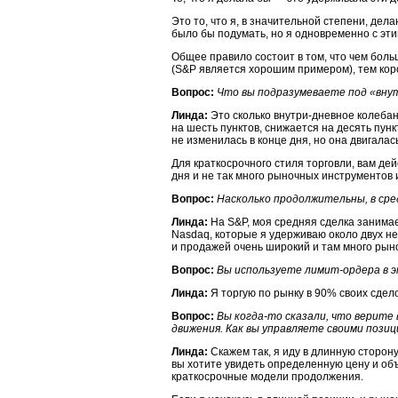
Это то, что я, в значительной степени, дел
было бы подумать, но я одновременно c эти
Общее правило состоит в том, что чем бол
(S&P является хорошим примером), тем кор
Вопрос:
Что вы подразумеваете под «вну
Линда:
Это сколько внутри-дневное колебан
на шесть пунктов, снижается на десять пун
не изменилась в конце дня, но она двигалась
Для краткосрочного стиля торговли, вам де
дня и не так много рыночных инструментов
Вопрос:
Насколько продолжительны, в сре
Линда:
На S&P, моя средняя сделка занимае
Nasdaq, которые я удерживаю около двух не
и продажей очень широкий и там много рын
Вопрос:
Вы используете лимит-ордера в э
Линда:
Я торгую по рынку в 90% своих сдело
Вопрос:
Вы когда-то
сказали, что верите 
движения. Как вы управляете своими пози
Линда:
Скажем так, я иду в длинную сторон
вы хотите увидеть определенную цену и объ
краткосрочные модели продолжения.