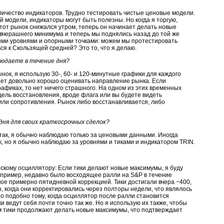
личество индикаторов. Трудно тестировать чистые ценовые модели.
й модели, индикаторы могут быть полезны. Но когда я торгую,
тот рынок снижался утром, теперь он начинает делать новые
вчерашнего минимума и теперь мы поднялись назад до той же
ыми уровнями и опорными точками: можем мы протестировать
я к Скользящей средней? Это то, что я делаю.
юдаете в течение дня?
ок, я использую 30-, 60- и 120-минутные графики для каждого
яет довольно хорошо оценивать направление рынка. Если
рафиках, то нет ничего страшного. На одном из этих временных
дель восстановления, вроде флага или вы будете видеть
или сопротивления. Рынок либо восстанавливается, либо
дня для своих краткосрочных сделок?
так, я обычно наблюдаю только за ценовыми данными. Иногда
, но я обычно наблюдаю за уровнями и тиками и индикатором TRIN.
скому осциллятору: Если тики делают новые максимумы, я буду
Например, недавно было восходящее ралли на S&P в течение
ое примерно пятидневной коррекцией. Тики достигали
вчера −400,
з, когда они корректировались через полторы недели, что являлось
Это подобно тому, когда осциллятор после ралли становится
 ведут себя почти точно так же. Но я использую их также, чтобы
м тики продолжают делать новые максимумы, что подтверждает