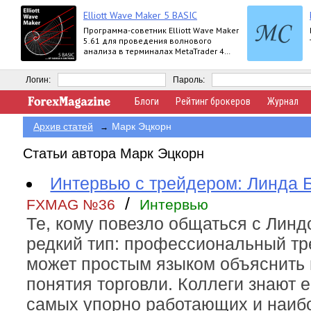
Elliott Wave Maker 5 BASIC
Программа-советник Elliott Wave Maker
5.61 для проведения волнового
анализа в терминалах MetaTrader 4
выпускается в версиях Demo, Basic,
Extended
Логин:
Пароль:
Блоги
Рейтинг брокеров
Журнал
Архив статей
Марк Эцкорн
→
Статьи автора Марк Эцкорн
Интервью с трейдером: Линда
/
FXMAG №36
Интервью
Те, кому повезло общаться с Линдо
редкий тип: профессиональный тр
может простым языком объяснить 
понятия торговли. Коллеги знают е
самых упорно работающих и наиб