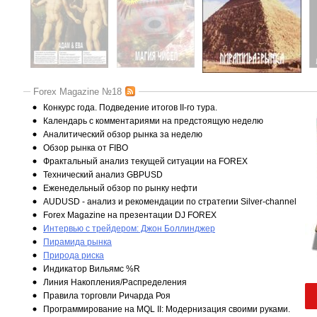
Forex Magazine №18
Конкурс года. Подведение итогов II-го тура.
Календарь с комментариями на предстоящую неделю
Аналитический обзор рынка за неделю
Обзор рынка от FIBO
Фрактальный анализ текущей ситуации на FOREX
Технический анализ GBPUSD
Еженедельный обзор по рынку нефти
AUDUSD - анализ и рекомендации по стратегии Silver-channel
Forex Magazine на презентации DJ FOREX
Интервью с трейдером: Джон Боллинджер
Пирамида рынка
Природа риска
Индикатор Вильямс %R
Линия Накопления/Распределения
Правила торговли Ричарда Роя
Программирование на MQL II: Модернизация своими руками.