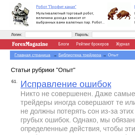
Робот "Профит канал"
Мультивалютный торговый робот,
величина дохода зависит от
выбранных вами валютных пар. Робот
работает круглосуточно.
Логин:
Пароль:
Блоги
Рейтинг брокеров
Журнал
Главная страница
Библиотека трейдера
Опыт
→
→
Статьи рубрики "Опыт"
61.
Исправление ошибок
Никто не совершенен. Даже самы
трейдеры иногда совершают те ил
не должны потерять сон из-за эти
грубых ошибок. Однако, мы обяза
определенные действия, чтобы эт