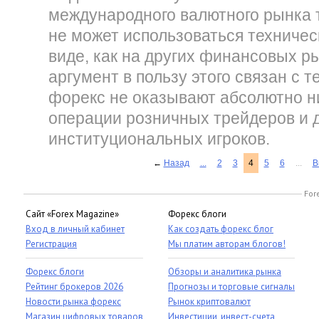
международного валютного рынка т
не может использоваться техничес
виде, как на других финансовых р
аргумент в пользу этого связан с т
форекс не оказывают абсолютно н
операции розничных трейдеров и 
институциональных игроков.
←
Назад
...
2
3
4
5
6
...
В
For
Сайт «Forex Magazine»
Форекс блоги
Вход в личный кабинет
Как создать форекс блог
Регистрация
Мы платим авторам блогов!
Форекс блоги
Обзоры и аналитика рынка
Рейтинг брокеров 2026
Прогнозы и торговые сигналы
Новости рынка форекс
Рынок криптовалют
Магазин цифровых товаров
Инвестиции, инвест-счета