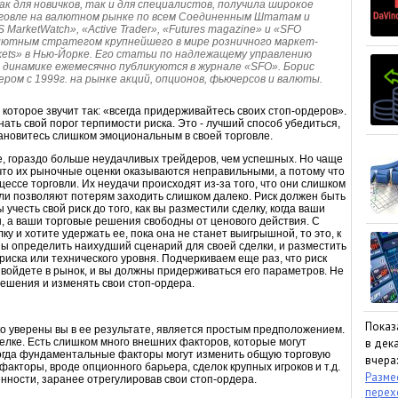
как для новичков, так и для специалистов, получила широкое
рговле на валютном рынке по всем Соединенным Штатам и
arketWatch», «Active Trader», «Futures magazine» и «SFO
алютным стратегом крупнейшего в мире розничного маркет-
rkets» в Нью-Йорке. Его статьи по надлежащему управлению
 динамике ежемесячно публикуются в журнале «SFO». Борис
ом с 1999г. на рынке акций, опционов, фьючерсов и валюты.
 которое звучит так: «всегда придерживайтесь своих стоп-ордеров».
нать свой порог терпимости риска. Это - лучший способ убедиться,
тановитесь слишком эмоциональным в своей торговле.
ке, гораздо больше неудачливых трейдеров, чем успешных. Но чаще
 что их рыночные оценки оказываются неправильными, а потому что
ссе торговли. Их неудачи происходят из-за того, что они слишком
ли позволяют потерям заходить слишком далеко. Риск должен быть
честь свой риск до того, как вы разместили сделку, когда ваши
 а ваши торговые решения свободны от ценового действия. С
ку и хотите удержать ее, пока она не станет выигрышной, то это, к
ны определить наихудший сценарий для своей сделки, и разместить
риска или технического уровня. Подчеркиваем еще раз, что риск
 войдете в рынок, и вы должны придерживаться его параметров. Не
решения и изменять свои стоп-ордера.
Показ
ко уверены вы в ее результате, является простым предположением.
елке. Есть слишком много внешних факторов, которые могут
в дека
огда фундаментальные факторы могут изменить общую торговую
вчера:
 факторы, вроде опционного барьера, сделок крупных игроков и т.д.
Размес
енности, заранее отрегулировав свои стоп-ордера.
пере