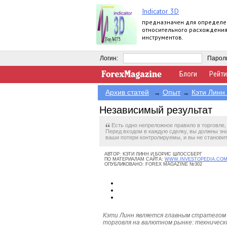
Indicator 3D
предназначен для определе
относительного расхождения
инструментов.
Логин:
Парол
Блоги
Рейти
Архив статей
Опыт
Кэти Линн
→
→
Независимый результат
Есть одно непреложное правило в торговле, 
Перед входом в каждую сделку, вы должны зна
ваши потери контролируемы, и вы не станови
АВТОР:
КЭТИ ЛИНН И БОРИС ШЛОССБЕРГ
ПО МАТЕРИАЛАМ САЙТА:
WWW.INVESTOPEDIA.COM
ОПУБЛИКОВАНО:
FOREX MAGAZINE №302
Кэти Линн является главным стратегом 
торговля на валютном рынке: техничес