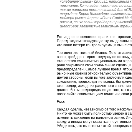
колебаниях рынка» (2005г.), написанная 
признание. Кэти ведет семинары по то
также написала немало статей для «CBS M
magazine».Борис Шлоссберг является в
мейкера рынка Форекс «Forex Capital Ma
риском, психологии трейдера и рыночной
Шлоссберг является независимым трейдер
Есть одно непреложное правило в торговле,
Перед входом в каждую сделку, вы должны з
что ваши потери контролируемы, и вы не с
Торговля это тяжелый бизнес. По статисти
всего, трейдеры терпят неудачу не потому,
становятся слишком эмоциональными в проце
рано закрывают свои прибыльные сделки, и
предопределен. Самое лучшее время, чтобы у
рыночные оценки относительно объективны,
другой стороны, если вы уже заключили сдел
сожалению, происходит не всегда. Вы долж
стоп-ордер, исходя из расчетного значения 
должен быть предопределен до того, как вы
позволяйте своим эмоциям влиять на свои 
Риск
Каждая сделка, независимо от того насколь
Никто не может быть полностью уверен в сд
изменить движение на валютном рынке. Ин
среду, а иногда могут сказаться неучтенные
Убедитесь, что вы готовы к этой неопредел