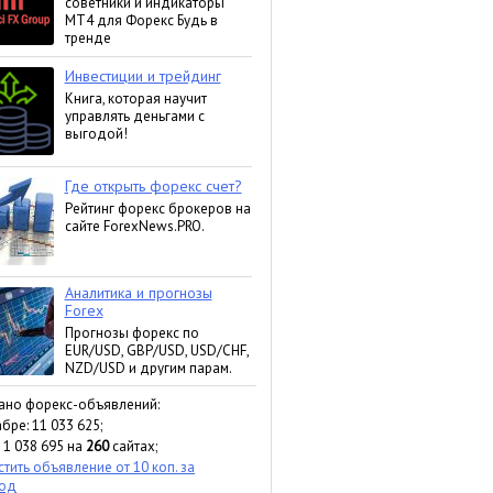
ано форекс-объявлений:
бре: 11 033 625;
 1 038 695 на
260
сайтах;
тить объявление от 10 коп. за
ход