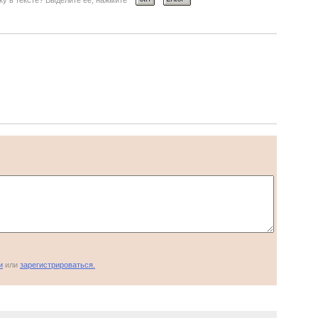
у в тексте? Выделите её, нажмите
и
или
зарегистрироваться.