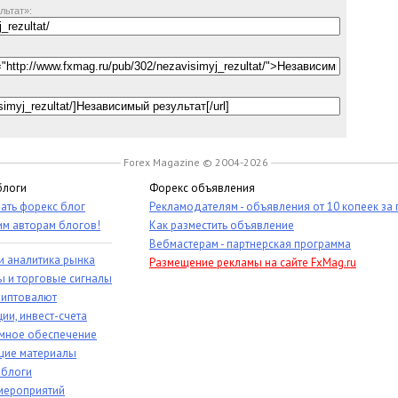
льтат»:
Forex Magazine © 2004-2026
блоги
Форекс объявления
ать форекс блог
Рекламодателям - объявления от 10 копеек за
им авторам блогов!
Как разместить объявление
Вебмастерам - партнерская программа
и аналитика рынка
Размещение рекламы на сайте FxMag.ru
ы и торговые сигналы
риптовалют
ии, инвест-счета
мное обеспечение
ие материалы
 блоги
мероприятий