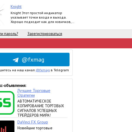
Knight
Knight Этот простой индикатор
указывает точки входа и выхода.
Хорошо подходит как для новичков,
так и для профессионалов. Продукт
работает на
и пароль?
Зарегистрироваться
@fxmag
шитесь на наш канал
@fxmag
в Telegram
с-объявления: