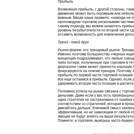
Прибыль
Возможная прибыль, с другой стороны, так
движение может быть огромным или небольш
важным. Вводя наше правило: «никогда не 
проповедуем торговлю несколькими частями
такому подходу, мы можем захватить прибыл
уровень безубыточности по второй части сд
оставить возможность для извлечения допо
Тренд - твой друг
Рынок форекс это трендовый рынок. Тренды 
Именно поэтому большинство «черных ящик
концепция подразумевает, что любые трендо
либо потери, полученные при торговле в те
диапазоне также может принести хорошую 
фокусируются на поиске трендов. Поэтому,
прибыль по первой части торговой позиции 
все еще остаемся в прибыли. Однако, если 
удерживать вторую часть позиции в расчет
Половина успеха на рынке связана с торгов
деньгами. Даже если у вас есть проигрышны
одна стратегия не застрахована от ошибок 
соответствии со стратегией, которая в про
двигайтесь дальше. Ключевой смысл заключа
эффективным, но не зависящим от любой отд
эмоции не будут влиять на ваши результаты,
Помните: в торговле, выигрыш часто бывает