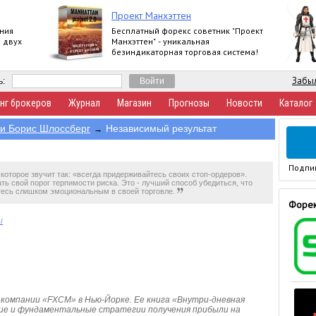
Проект Манхэттен
ния
Бесплатный форекс советник "Проект
 двух
Манхэттен" - уникальная
безиндикаторная торговая система!
Забыл
ь:
нг брокеров
Журнал
Магазин
Прогнозы
Новости
Каталог
 и Борис Шлоссберг
Независимый результат
→
Подпи
которое звучит так: «всегда придерживайтесь своих стоп-ордеров».
ть свой порог терпимости риска. Это - лучший способ убедиться, что
тесь слишком эмоциональным в своей торговле.
Форек
/
компании «FXCM» в Нью-Йорке. Ее книга «Внутри-дневная
кие и фундаментальные стратегии получения прибыли на