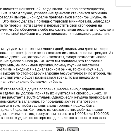
же является неизвестной. Когда валютная пара перемещается,
им. В этом случае, управление деньгами становится особенно
позволяй выигрышной сделке превратиться в проигрышную», мы
. Это можно делать с помощью торговли мини-лотами. Благодаря
ь по первой части сделки и переместить свой стоп-ордер на
елки, чтобы обеспечить себе положительный результат по сделке и
лнительной прибыли в случае продолжения выгодного движения.
могут длиться в течение многих дней, недель или даже месяцев.
ов» на рынке форекс основываются исключительно на трендах. Их
вые движения, которые они захватят, смогут возместить какие-
чение диапазонного рынка. Хотя мы полагаем, что торговля в
прибыль, мы понимаем причину, почему крупные участники
 если мы находимся на диапазонном рынке, то фиксируя нашу
и выходя по стоп-ордеру на уровне безубыточности по второй, мы
действительно будет развиваться тренд, то мы продолжим
е на потенциально большую прибыль.
ой стратегией, а другая половина, несомненно, с управлением
е сделки, вы должны принять их и учиться на своих ошибках. Ни
и не работает в 100% случаев. Однако, если неудача происходит в
шлом срабатывала чаще, то проанализируйте эти потери и
ется в том, чтобы заставить ваш торговый подход быть
ельной сделки. Как только вы сможете этого добиться, ваши
 независимо от того, торгуете вы на счете в 1.000$ или 100.000$.
 вопросом удачи, но потеря всегда является вопросом навыков.