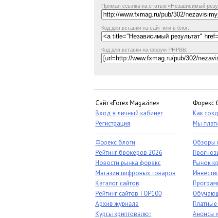
Прямая ссылка
на статью «Независимый резу
Код для вставки на сайт или в блог:
Код для вставки на форум PHPBB:
Сайт «Forex Magazine»
Форекс 
Вход в личный кабинет
Как созд
Регистрация
Мы плат
Форекс блоги
Обзоры 
Рейтинг брокеров 2026
Прогноз
Новости рынка форекс
Рынок к
Магазин цифровых товаров
Инвестиц
Каталог сайтов
Програм
Рейтинг сайтов TOP100
Обучающ
Архив журнала
Платные
Курсы криптовалют
Анонсы 