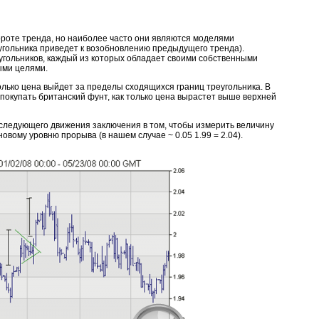
ороте тренда, но наиболее часто они являются моделями
угольника приведет к возобновлению предыдущего тренда).
угольников, каждый из которых обладает своими собственными
ыми целями.
олько цена выйдет за пределы сходящихся границ треугольника. В
покупать британский фунт, как только цена вырастет выше верхней
следующего движения заключения в том, чтобы измерить величину
новому уровню прорыва (в нашем случае ~ 0.05 1.99 = 2.04).