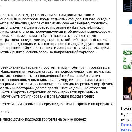
м техническим аналитиком, является главой Ассоциации
.
о правительствам, центральным банкам, коммерческим и
ональным инвесторам, вроде хеджевых фондов. Однако, сегодня
ентов, позволяющих практически любому желающему торговать
сы, опционы на фьючерсы, котируемые на филадельфийской
ачительной степени, нерегулируемый внебиржевой рынок форекс.
какими инструментами он будет торговать, пришло время
стратегию прежде, чем подвергать какой-либо торговый капитал
ранее предопределить свою стратегию выхода и другие тактики
 если рынок пойдет против них. В данной статье мы рассмотрим,
лютных рынков, основываясь на направленной торговле.
отенциальных стратегий состоит в том, чтобы группировать их в
Направленная торговая стратегия подразумевает взятие чистых
 противоположность ненаправленной (нейтральной к рынку)
мо с направленным подходом - например, миллионы американцев
программы, которая в основном является долгосрочным портфелем
иваемых инвесторами долгое время. Чистые длинные стратегии
к чистые короткие стратегии должны принести прибыль на
 могут быть сгруппированы в следующие подкатегории:
 пересечения Скользящих средних; системы торговли на прорывах;
Показ
делей.
в дека
вчера:
ть много других подходов торговли на рынке форекс.
Размес
пере