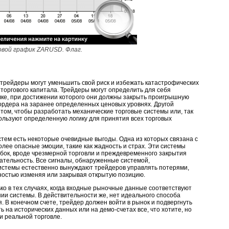
овой график ZARUSD. Флаг.
трейдеры могут уменьшить свой риск и избежать катастрофических
о торгового капитала. Трейдеры могут определить для себя
лке, при достижении которого они должны закрыть проигрышную
-ордера на заранее определенных ценовых уровнях. Другой
том, чтобы разработать механические торговые системы или, так
льзуют определенную логику для принятия всех торговых
стем есть некоторые очевидные выгоды. Одна из которых связана с
олее опасные эмоции, такие как жадность и страх. Эти системы
бок, вроде чрезмерной торговли и преждевременного закрытия
ательность. Все сигналы, обнаруженные системой,
истемы естественно вынуждают трейдеров управлять потерями,
лностью изменяя или закрывая открытую позицию.
ко в тех случаях, когда входные рыночные данные соответствуют
ии системы. В действительности же, нет идеального способа
 В конечном счете, трейдер должен войти в рынок и подвергнуть
 на исторических данных или на демо-счетах все, что хотите, но
и реальной торговле.