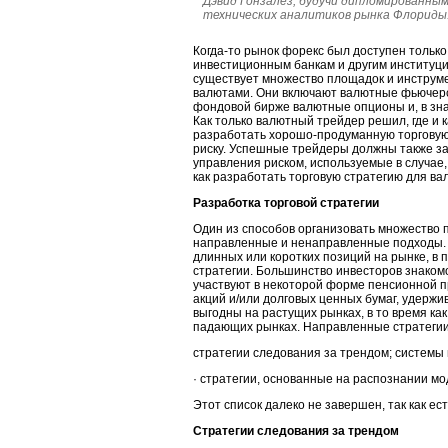
Дэвид Гонзалез, будучи дипломированны
технических аналитиков рынка Флориды
Когда-то рынок форекс был доступен тольк
инвестиционным банкам и другим институци
существует множество площадок и инструм
валютами. Они включают валютные фьючер
фондовой бирже валютные опционы и, в зн
Как только валютный трейдер решил, где и 
разработать хорошо-продуманную торговую 
риску. Успешные трейдеры должны также за
управления риском, используемые в случае,
как разработать торговую стратегию для ва
Разработка торговой стратегии
Один из способов организовать множество п
направленные и ненаправленные подходы. 
длинных или коротких позиций на рынке, в
стратегии. Большинство инвесторов знако
участвуют в некоторой форме пенсионной 
акций и/или долговых ценных бумаг, удерж
выгодны на растущих рынках, в то время ка
падающих рынках. Направленные стратегии
стратегии следования за трендом; системы
· стратегии, основанные на распознании мо
Этот список далеко не завершен, так как ес
Стратегии следования за трендом