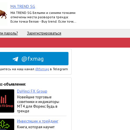
MA TREND SG
MA TREND SG Белыми и синими точками
отмечены места разворота тренда:
Если точка белая - Buy trend. Если точка
синяя - Sell trend. Moving ave
и пароль?
Зарегистрироваться
@fxmag
шитесь на наш канал
@fxmag
в Telegram
с-объявления: