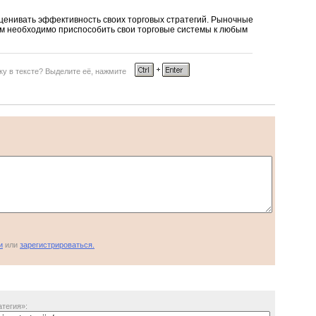
ценивать эффективность своих торговых стратегий. Рыночные
ам необходимо приспособить свои торговые системы к любым
у в тексте? Выделите её, нажмите
и
или
зарегистрироваться.
тегия»: