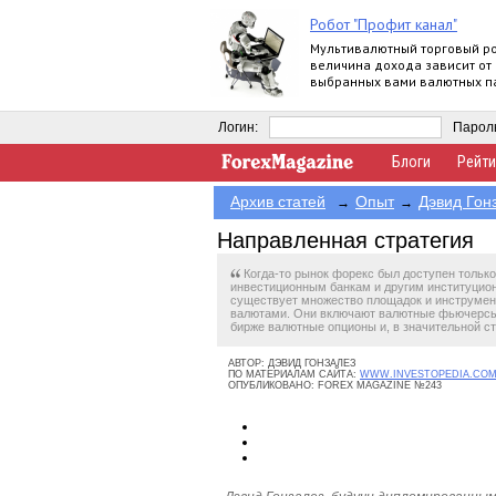
Робот "Профит канал"
Мультивалютный торговый ро
величина дохода зависит от
выбранных вами валютных па
работает круглосуточно.
Логин:
Парол
Блоги
Рейти
Архив статей
Опыт
Дэвид Гон
→
→
Направленная стратегия
Когда-то рынок форекс был доступен тольк
инвестиционным банкам и другим институцио
существует множество площадок и инструмен
валютами. Они включают валютные фьючерсы
бирже валютные опционы и, в значительной 
АВТОР:
ДЭВИД ГОНЗАЛЕЗ
ПО МАТЕРИАЛАМ САЙТА:
WWW.INVESTOPEDIA.COM
ОПУБЛИКОВАНО:
FOREX MAGAZINE №243