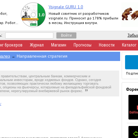
Vsignale GURU 1.0
бот,
Новый советник от разработчиков
vsignale.ru. Приносит до 178% прибыли
р. Робот
в месяц. Инструкция внутри.
Забыл
ь:
нг брокеров
Журнал
Магазин
Прогнозы
Новости
Каталог
залез
Направленная стратегия
→
Подпи
о правительствам, центральным банкам, коммерческим и
нальным инвесторам, вроде хеджевых фондов. Однако, сегодня
тов, позволяющих практически любому желающему торговать
, опционы на фьючерсы, котируемые на филадельфийской фондовой
Форек
степени, нерегулируемый внебиржевой рынок форекс.
/