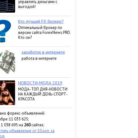
ано форекс-объявлений:
бре: 11 033 625;
 1 038 695 на
260
сайтах;
тить объявление от 10 коп. за
ход