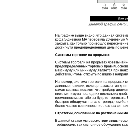
Дневной график ZARUS
На графике выше видно, что данная систем
когда 5-дневная MA пересекла 20-дневную MA
закрыта, как только произошло пересечение
достигнута предопределенная цель по цене
Системы торговли на прорывах
Системы торговли на прорывах чрезвычайно
предопределенных торговых правил, основа
максимуму или минимуму является признако
действию, чтобы открыть позицию в направ
Например, система торговли на прорывах мо
длинные позиции, если цена закрытия дня 
самая система покажет, что трейдер должен
ниже минимума последних нескольких дней. 
временном масштабе вы будете торговать.
быстрее обнаружат начало тренда, чем бол
более частое возникновение ложных сигнал
Стратегии, основанные на распознании м
В данной статье мы рассмотрим лишь неск
трейдерами, так как полное обсуждение каж