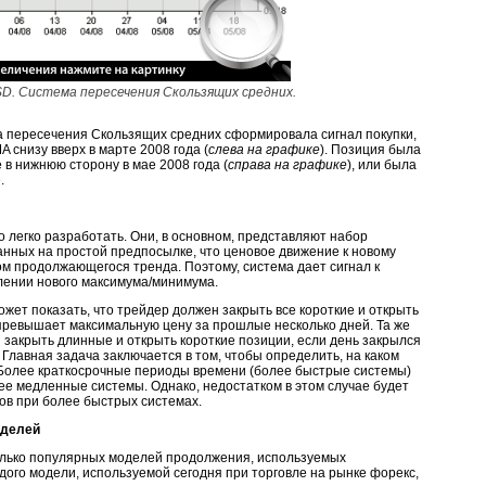
D. Система пересечения Скользящих средних.
а пересечения Скользящих средних сформировала сигнал покупки,
 снизу вверх в марте 2008 года (
слева на графике
). Позиция была
 в нижнюю сторону в мае 2008 года (
справа на графике
), или была
.
 легко разработать. Они, в основном, представляют набор
нных на простой предпосылке, что ценовое движение к новому
м продолжающегося тренда. Поэтому, система дает сигнал к
лении нового максимума/минимума.
жет показать, что трейдер должен закрыть все короткие и открыть
превышает максимальную цену за прошлые несколько дней. Та же
 закрыть длинные и открыть короткие позиции, если день закрылся
Главная задача заключается в том, чтобы определить, на каком
 Более краткосрочные периоды времени (более быстрые системы)
ее медленные системы. Однако, недостатком в этом случае будет
ов при более быстрых системах.
оделей
олько популярных моделей продолжения, используемых
дого модели, используемой сегодня при торговле на рынке форекс,