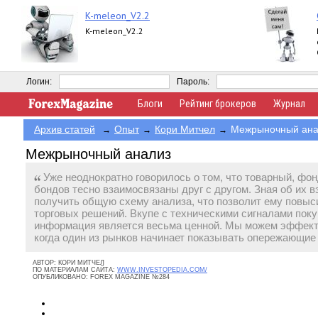
K-meleon_V2.2
K-meleon_V2.2
Логин:
Пароль:
Блоги
Рейтинг брокеров
Журнал
Архив статей
Опыт
Кори Митчел
Межрыночный ана
→
→
→
Межрыночный анализ
Уже неоднократно говорилось о том, что товарный, фо
бондов тесно взаимосвязаны друг с другом. Зная об их 
получить общую схему анализа, что позволит ему повы
торговых решений. Вкупе с техническими сигналами поку
информация является весьма ценной. Мы можем эффекти
когда один из рынков начинает показывать опережающие
АВТОР:
КОРИ МИТЧЕЛ
ПО МАТЕРИАЛАМ САЙТА:
WWW.INVESTOPEDIA.COM/
ОПУБЛИКОВАНО:
FOREX MAGAZINE №284