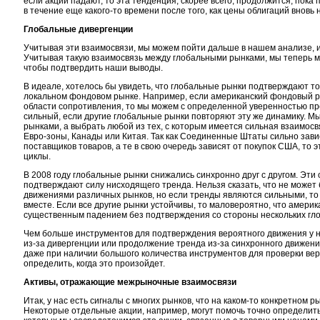
если акции падают, то эта тенденция, скорее всего, продолжится, пока
в течение еще какого-то времени после того, как цены облигаций вновь
Глобальные дивергенции
Учитывая эти взаимосвязи, мы можем пойти дальше в нашем анализе, 
Учитывая такую взаимосвязь между глобальными рынками, мы теперь м
чтобы подтвердить наши выводы.
В идеале, хотелось бы увидеть, что глобальные рынки подтверждают то
локальном фондовом рынке. Например, если американский фондовый 
области сопротивления, то мы можем с определенной уверенностью пр
сильный, если другие глобальные рынки повторяют эту же динамику. М
рынками, а выбрать любой из тех, с которым имеется сильная взаимос
Евро-зоны, Канады или Китая. Так как Соединенные Штаты сильно завис
поставщиков товаров, а те в свою очередь зависят от покупок США, то 
циклы.
В 2008 году глобальные рынки снижались синхронно друг с другом. Эт
подтверждают силу нисходящего тренда. Нельзя сказать, что не может
движениями различных рынков, но если тренды являются сильными, то
вместе. Если все другие рынки устойчивы, то маловероятно, что америк
существенным падением без подтверждения со стороны нескольких гл
Чем больше инструментов для подтверждения вероятного движения у на
из-за дивергенции или продолжение тренда из-за синхронного движени
даже при наличии большого количества инструментов для проверки вер
определить, когда это произойдет.
Активы, отражающие межрыночные взаимосвязи
Итак, у нас есть сигналы с многих рынков, что на каком-то конкретном р
Некоторые отдельные акции, например, могут помочь точно определить, 