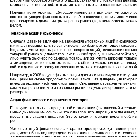
которых мы сосредоточимся это акции, связанные с товарными ценами
корреляцию с ценой нефти, и акции, связанные с процентными ставками
Причина, по которой мы наблюдаем именно за этими акциями, заключает
соответствующие фьючерсные рынки. Это означает, что мы можем испо
прогнозировать движения фьючерсных рынков, и, таким образом, може
целом.
Товарные акции и фьючерсы
Сначала, давайте взглянем на взаимосвязь товарных акций и фьючерс
начинают повышаться, то рынок нефтяных фьючерсов пойдет следом с
Когда мы имеем горстку различных товарных акций, начинающих повыша
товарный рынок в целом готов начать бычий тренд. Мы можем войти в 
либо купить фьючерс по данному товару, или же купить широкий товар
этим акциям, взятое в контексте нашего общего межрыночного анализа,
войти в длинную сторону на связанных рынках, ожидая на них начало б
Например, в 2008 году нефтяные акции достигли максимума и отступи
цен. Цены на сырье продолжили повышаться. Эта дивергенция вскоре
вслед за акциями нефтяных компаний. Связанные с товарными ценами а
самом направлении, что и товарные рынки в случае дивергенции, это м
разворота.
Акции финансового и сервисного секторов
Если чувствительные к процентной ставке акции (финансовый и серви
бычью динамику, мы сочли бы это сигналом, что инфляция ослабевает,
процентные ставки снижаются. Это означает, что акции, вероятно, близ
рост.
Усиление акций финансового сектора, которое происходит в конце рын
дна), может быть подтверждено, если акции промышленного и технолог