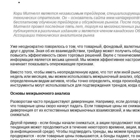
Кори Митчелл является независимым трейдером, специализирующим
технических стратегиях. Он – основатель сайта www.vantagepointtr
бесплатному обучению трейдеров и обсуждению рынков. После полу
Митчелл провел последние пять лет, торгуя на многочисленных ры
публикуется в различных изданиях и является членом канадского 
Ассоциации технических аналитиков рынка
Уже неоднократно говорилось о том, что товарный, фондовый, валютн
друг с другом. Зная об их взаимодействии, трейдер может получить общ
повысить эффективность своих торговых решений. Вкупе с техническими
информация является весьма ценной. Мы можем эффективнее настроить
начинает показывать опережающие признаки.
Вместо того, чтобы иметь неопределенную идею, что тот или иной рын
недель или месяцев, мы можем использовать межрыночный анализ, об
определенным видам активов, чтобы точно определить, когда произойде
инструменты могут использоваться для подтверждения трендов, когда о
Основы межрыночного анализа
Разворотам часто предшествуют дивергенции. Например, если доллар р
что товарные цены скоро начнут падать. Если товарные цены не снижаю
дивергенция от их естественных межрыночных взаимосвязей, и мы може
снижаться.
Другой пример - если бонды начали снижаться, а акции продолжают пов
тенденция может продолжиться в течение некоторого времени, акции, в
(в инфляционной среде). Чтобы подтвердить тренды, мы можем предпо
продержатся - если товарные цены повышаются, а бонды падают, то он