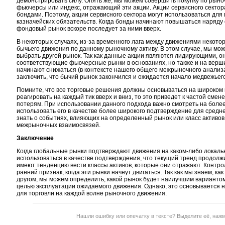
демонстрировать силу. Опять же, мы можем совершить покупку по рын
фьючерсы или индекс, отражающий эти акции. Акции сервисного сектор
бондами. Поэтому, акции сервисного сектора могут использоваться дл
казначейских обязательств. Когда бонды начинают повышаться наряду 
фондовый рынок вскоре последует за ними вверх.
В некоторых случаях, из-за временного лага между движениями некото
бычьего движения по данному рыночному активу. В этом случае, мы мож
выбрать другой рынок. Так как данные акции являются лидирующими, о
соответствующие фьючерсные рынки в основаниях, но также и на вершин
начинают снижаться (в контексте нашего общего межрыночного анализ
заключить, что бычий рынок закончился и ожидается начало медвежьего
Помните, что все торговые решения должны основываться на широком
реагировать на каждый тик вверх и вниз, то это приведет к частой сме
потерям. При использовании данного подхода важно смотреть на боле
использовать его в качестве более широкого подтверждение для средне
знать о событиях, влияющих на определенный рынок или класс активов
межрыночных взаимосвязей.
Заключение
Когда глобальные рынки подтверждают движения на каком-либо локал
использоваться в качестве подтверждения, что текущий тренд продолж
имеют тенденцию вести классы активов, которые они отражают. Контро
ранний признак, когда эти рынки начнут двигаться. Так как мы знаем, ка
другом, мы можем определить, какой рынок будет наилучшим вариантом
целью эксплуатации ожидаемого движения. Однако, это основывается н
для торговли на каждой волне рыночного движения.
Нашли ошибку или опечатку в тексте? Выделите её, наж