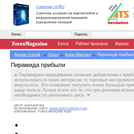
Советник GURU
Советник основан на мартингейле и
модернизированом принципе
усреднении позиций.
Логин:
Пароль:
Блоги
Рейтинг брокеров
Журнал
Архив статей
Опыт
Кори Митчел
Пирамида прибыл
→
→
→
Пирамида прибыли
Пирамидное наращивание означает добавление к приб
использовать в своих интересах те торговые инструмен
результаты. Это позволяет получить очень большую приб
вашу пользу. Лучше всего это то, что при должном испол
необходимости увеличивать риск.
АВТОР:
КОРИ МИТЧЕЛ
ПО МАТЕРИАЛАМ САЙТА:
WWW.INVESTOPEDIA.COM/
ОПУБЛИКОВАНО:
FOREX MAGAZINE №267