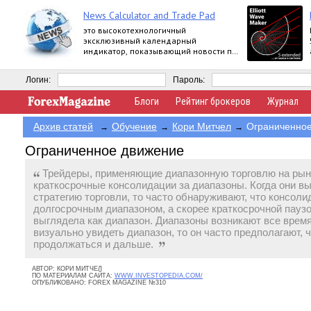
News Calculator and Trade Pad
это высокотехнологичный
эксклюзивный календарный
индикатор, показывающий новости по
многим валютам, и универсальная
многопрофильная торговая панель.
Логин:
Пароль:
Блоги
Рейтинг брокеров
Журнал
Архив статей
Обучение
Кори Митчел
Ограниченно
→
→
→
Ограниченное движение
Трейдеры, применяющие диапазонную торговлю на рын
краткосрочные консолидации за диапазоны. Когда они 
стратегию торговли, то часто обнаруживают, что консол
долгосрочным диапазоном, а скорее краткосрочной паузо
выглядела как диапазон. Диапазоны возникают все время
визуально увидеть диапазон, то он часто предполагают, 
продолжаться и дальше.
АВТОР:
КОРИ МИТЧЕЛ
ПО МАТЕРИАЛАМ САЙТА:
WWW.INVESTOPEDIA.COM/
ОПУБЛИКОВАНО:
FOREX MAGAZINE №310