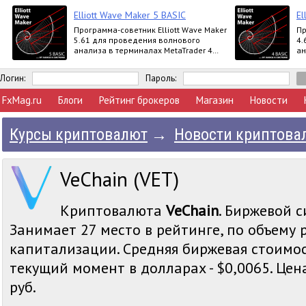
Elliott Wave Maker 5 BASIC
El
Программа-советник Elliott Wave Maker
Пр
5.61 для проведения волнового
4.
анализа в терминалах MetaTrader 4
ан
выпускается в версиях Demo, Basic,
вы
Extended
Ex
Логин:
Пароль:
FxMag.ru
Блоги
Рейтинг брокеров
Магазин
Новости
Курсы криптовалют
→
Новости криптова
VeChain (VET)
Криптовалюта
VeChain
. Биржевой с
Занимает 27 место в рейтинге, по объему
капитализации. Средняя биржевая стоимос
текущий момент в долларах - $0,0065. Цена
руб.