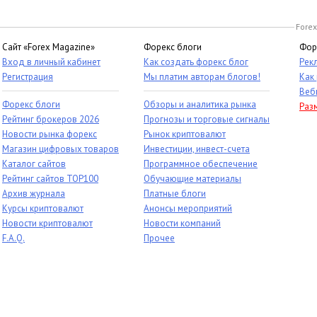
Forex
Сайт «Forex Magazine»
Форекс блоги
Фор
Вход в личный кабинет
Как создать форекс блог
Рек
Регистрация
Мы платим авторам блогов!
Как
Веб
Форекс блоги
Обзоры и аналитика рынка
Раз
Рейтинг брокеров 2026
Прогнозы и торговые сигналы
Новости рынка форекс
Рынок криптовалют
Магазин цифровых товаров
Инвестиции, инвест-счета
Каталог сайтов
Программное обеспечение
Рейтинг сайтов TOP100
Обучающие материалы
Архив журнала
Платные блоги
Курсы криптовалют
Анонсы мероприятий
Новости криптовалют
Новости компаний
F.A.Q.
Прочее