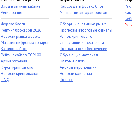
Сайт «Forex Magazine»
Форекс блоги
Фор
Вход в личный кабинет
Как создать форекс блог
Рек
Регистрация
Мы платим авторам блогов!
Как
Веб
Форекс блоги
Обзоры и аналитика рынка
Раз
Рейтинг брокеров 2026
Прогнозы и торговые сигналы
Новости рынка форекс
Рынок криптовалют
Магазин цифровых товаров
Инвестиции, инвест-счета
Каталог сайтов
Программное обеспечение
Рейтинг сайтов TOP100
Обучающие материалы
Архив журнала
Платные блоги
Курсы криптовалют
Анонсы мероприятий
Новости криптовалют
Новости компаний
F.A.Q.
Прочее