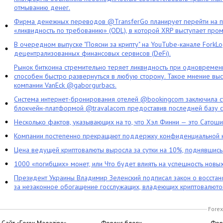
отмыванию денег.
Фирма денежных переводов @TransferGo планирует перейти на 
«ликвидность по требованию» (ODL), в которой XRP выступает про
В очередном выпуске "Поясни за крипту" на YouTube-канале ForkL
децентрализованных финансовых сервисов (DeFi).
Рынок биткоина стремительно теряет ликвидность при одновременн
способен быстро развернуться в любую сторону. Такое мнение выс
компании VanEck @gaborgurbacs.
Система интернет-бронирования отелей @bookingcom заключила ст
блокчейн-платформой @travalacom предоставив последней базу с
Несколько фактов, указывающих на то, что Хэл Финни — это Сатош
Компании постепенно прекращают поддержку конфиденциальной 
Цена ведущей криптовалюты выросла за сутки на 10%, поднявшис
1000 «погибших» монет, или Что будет влиять на успешность новы
Президент Украины Владимир Зеленский подписал закон о восстан
за незаконное обогащение госслужащих, владеющих криптовалюто
Forex