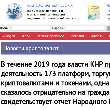
News Calculator and Trade Pad
На
это высокотехнологичный
Лу
эксклюзивный календарный
ка
индикатор, показывающий новости по
пр
многим валютам, и универсальная
ва
многопрофильная торговая панель.
п
Логин:
Пароль:
FxMag.ru
Блоги
Рейтинг брокеров
Магазин
Новости
Новости криптовалют
В течение 2019 года власти КНР 
деятельность 173 платформ, торг
криптовалютами и токенами, одна
сказалось отрицательно на гражда
свидетельствует отчет Народного 