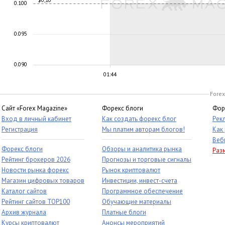
$0,10
0.100
0.095
0.090
01:44
Forex
Сайт «Forex Magazine»
Форекс блоги
Фор
Вход в личный кабинет
Как создать форекс блог
Рек
Регистрация
Мы платим авторам блогов!
Как
Веб
Форекс блоги
Обзоры и аналитика рынка
Раз
Рейтинг брокеров 2026
Прогнозы и торговые сигналы
Новости рынка форекс
Рынок криптовалют
Магазин цифровых товаров
Инвестиции, инвест-счета
Каталог сайтов
Программное обеспечение
Рейтинг сайтов TOP100
Обучающие материалы
Архив журнала
Платные блоги
Курсы криптовалют
Анонсы мероприятий