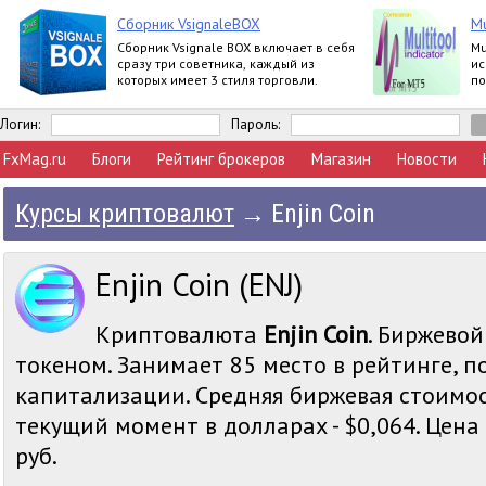
Сборник VsignaleBOX
Mu
Сборник Vsignale BOX включает в себя
Mu
сразу три советника, каждый из
ис
которых имеет 3 стиля торговли.
по
за
Логин:
Пароль:
FxMag.ru
Блоги
Рейтинг брокеров
Магазин
Новости
Курсы криптовалют
→
Enjin Coin
Enjin Coin (ENJ)
Криптовалюта
Enjin Coin
. Биржевой
токеном. Занимает 85 место в рейтинге, 
капитализации. Средняя биржевая стоимост
текущий момент в долларах - $0,064. Цена E
руб.