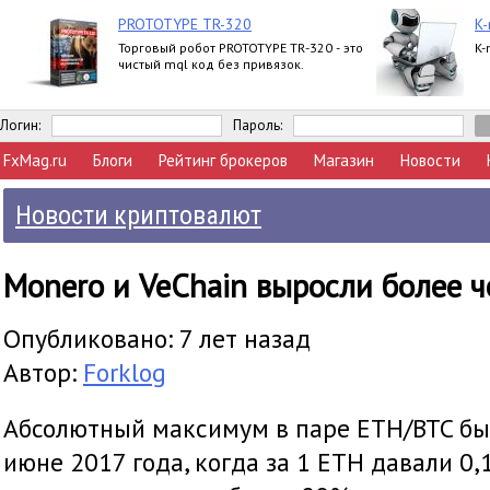
PROTOTYPE TR-320
K-
Торговый робот PROTOTYPE TR-320 - это
K-
чистый mql код без привязок.
Логин:
Пароль:
FxMag.ru
Блоги
Рейтинг брокеров
Магазин
Новости
Новости криптовалют
Monero и VeChain выросли более 
Опубликовано: 7 лет назад
Автор:
Forklog
Абсолютный максимум в паре ETH/BTC бы
июне 2017 года, когда за 1 ETH давали 0,1