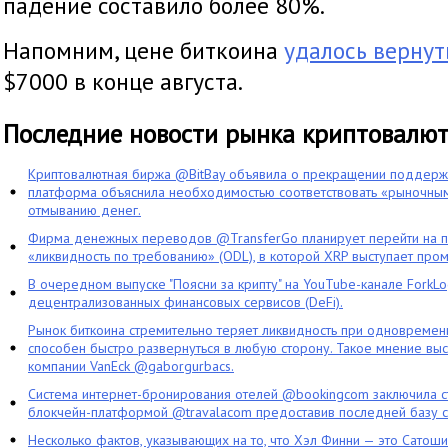
падение составило более 80%.
Напомним, цене биткоина
удалось вернут
$7000 в конце августа.
Последние новости рынка криптовалю
Криптовалютная биржа @BitBay объявила о прекращении поддерж
платформа объяснила необходимостью соответствовать «рыночным
отмыванию денег.
Фирма денежных переводов @TransferGo планирует перейти на 
«ликвидность по требованию» (ODL), в которой XRP выступает про
В очередном выпуске "Поясни за крипту" на YouTube-канале ForkL
децентрализованных финансовых сервисов (DeFi).
Рынок биткоина стремительно теряет ликвидность при одновременн
способен быстро развернуться в любую сторону. Такое мнение выс
компании VanEck @gaborgurbacs.
Система интернет-бронирования отелей @bookingcom заключила ст
блокчейн-платформой @travalacom предоставив последней базу с
Несколько фактов, указывающих на то, что Хэл Финни — это Сатош