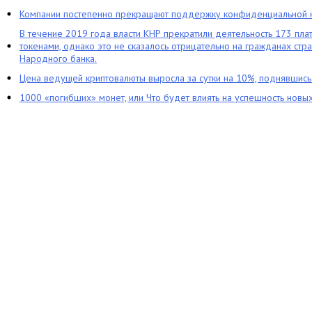
Компании постепенно прекращают поддержку конфиденциальной 
В течение 2019 года власти КНР прекратили деятельность 173 пл
токенами, однако это не сказалось отрицательно на гражданах стра
Народного банка.
Цена ведущей криптовалюты выросла за сутки на 10%, поднявшис
1000 «погибших» монет, или Что будет влиять на успешность новы