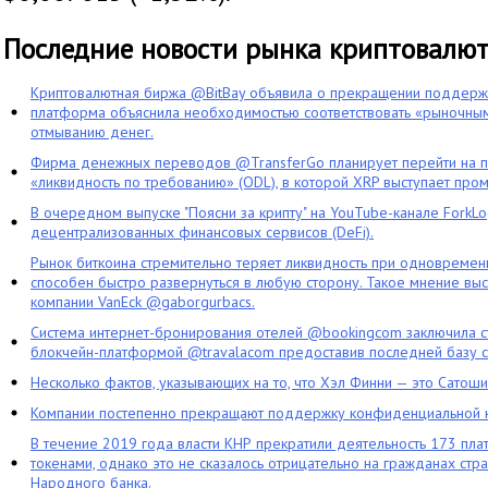
Последние новости рынка криптовалю
Криптовалютная биржа @BitBay объявила о прекращении поддерж
платформа объяснила необходимостью соответствовать «рыночным
отмыванию денег.
Фирма денежных переводов @TransferGo планирует перейти на 
«ликвидность по требованию» (ODL), в которой XRP выступает про
В очередном выпуске "Поясни за крипту" на YouTube-канале ForkL
децентрализованных финансовых сервисов (DeFi).
Рынок биткоина стремительно теряет ликвидность при одновременн
способен быстро развернуться в любую сторону. Такое мнение выс
компании VanEck @gaborgurbacs.
Система интернет-бронирования отелей @bookingcom заключила ст
блокчейн-платформой @travalacom предоставив последней базу с
Несколько фактов, указывающих на то, что Хэл Финни — это Сатош
Компании постепенно прекращают поддержку конфиденциальной 
В течение 2019 года власти КНР прекратили деятельность 173 пл
токенами, однако это не сказалось отрицательно на гражданах стра
Народного банка.