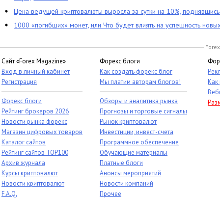
Цена ведущей криптовалюты выросла за сутки на 10%, поднявшис
1000 «погибших» монет, или Что будет влиять на успешность новы
Forex
Сайт «Forex Magazine»
Форекс блоги
Фор
Вход в личный кабинет
Как создать форекс блог
Рек
Регистрация
Мы платим авторам блогов!
Как
Веб
Форекс блоги
Обзоры и аналитика рынка
Раз
Рейтинг брокеров 2026
Прогнозы и торговые сигналы
Новости рынка форекс
Рынок криптовалют
Магазин цифровых товаров
Инвестиции, инвест-счета
Каталог сайтов
Программное обеспечение
Рейтинг сайтов TOP100
Обучающие материалы
Архив журнала
Платные блоги
Курсы криптовалют
Анонсы мероприятий
Новости криптовалют
Новости компаний
F.A.Q.
Прочее