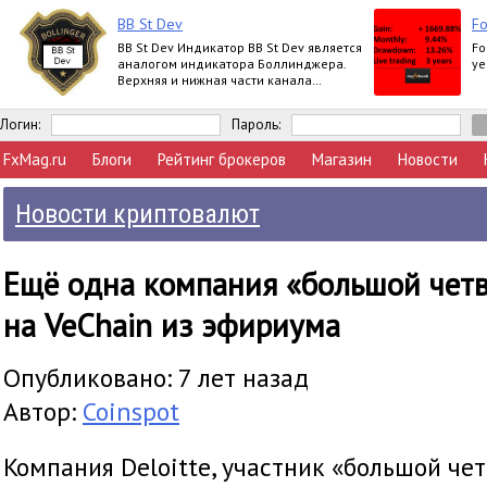
BB St Dev
Fo
BB St Dev Индикатор BB St Dev является
Fo
аналогом индикатора Боллинджера.
ye
Верхняя и нижная части канала
Боллинджера рассчитываются при
помощи iStd
Логин:
Пароль:
FxMag.ru
Блоги
Рейтинг брокеров
Магазин
Новости
Новости криптовалют
Ещё одна компания «большой четв
на VeChain из эфириума
Опубликовано: 7 лет назад
Автор:
Coinspot
Компания Deloitte, участник «большой че