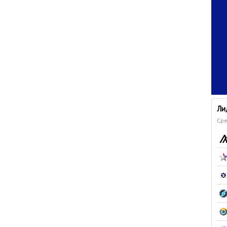
Ли
Сре