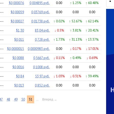
---
$0,000076
0,004895 руб.
0.00
↑ 1.25%
↑ 60.48%
---
$0,00059
0,03769 руб.
0.00
0.00
0.00
---
$0,00027
0,01738 руб.
↑ 0.02%
↑ 52.67%
↑ 62.14%
---
$1,30
83,04 руб.
↓ 0.5%
↑ 3.81%
↑ 20.41%
---
$0,011
0,728 руб.
↑ 1.73%
↑ 31.13%
↑ 13.37%
---
$0,0000015
0,0000983 руб.
0.00
↓ 0.17%
↓ 17.01%
---
$0,0088
0,5667 руб.
↓ 0.11%
↑ 0.49%
↓ 0.69%
---
$0,0016
0,1008 руб.
0.00
0.00
0.00
---
$0,84
53,97 руб.
↓ 1.03%
↓ 0.31%
↑ 39.49%
---
$0,013
0,852 руб.
0.00
0.00
0.00
47
48
49
50
51
...
Вперед
→