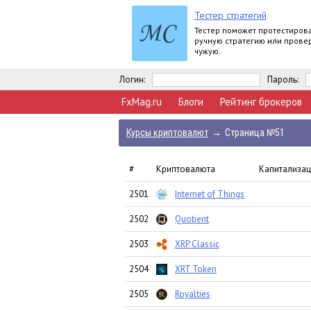
Тестер стратегий
Тестер поможет протестиров
ручную стратегию или прове
чужую.
Логин:
Пароль:
FxMag.ru
Блоги
Рейтинг брокеров
Курсы криптовалют
→
Страница №51
#
Криптовалюта
Капитализа
2501
Internet of Things
2502
Quotient
2503
XRP Classic
2504
XRT Token
2505
Royalties