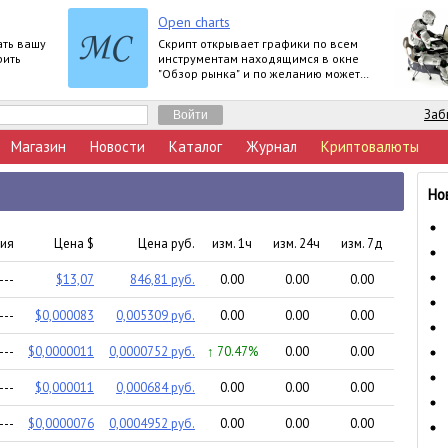
Open charts
ать вашу
Скрипт открывает графики по всем
рить
инструментам находящимся в окне
"Обзор рынка" и по желанию может
задать для всех графиков один
шаблон.
Заб
Магазин
Новости
Каталог
Журнал
Криптовалюты
Но
ция
Цена $
Цена руб.
изм. 1ч
изм. 24ч
изм. 7д
---
$13,07
846,81 руб.
0.00
0.00
0.00
---
$0,000083
0,005309 руб.
0.00
0.00
0.00
---
$0,0000011
0,0000752 руб.
↑ 70.47%
0.00
0.00
---
$0,000011
0,000684 руб.
0.00
0.00
0.00
---
$0,0000076
0,0004952 руб.
0.00
0.00
0.00