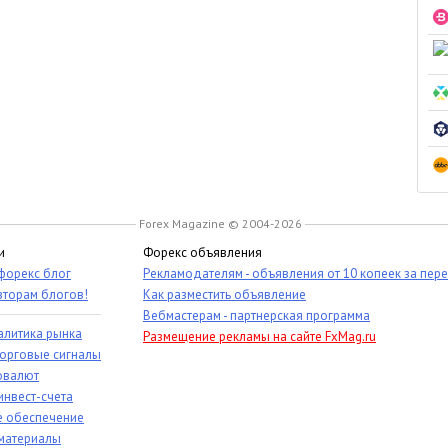
Forex Magazine © 2004-2026
и
Форекс объявления
 форекс блог
Рекламодателям - объявления от 10 копеек за пер
вторам блогов!
Как разместить объявление
Вебмастерам - партнерская программа
алитика рынка
Размещение рекламы на сайте FxMag.ru
торговые сигналы
овалют
инвест-счета
 обеспечение
материалы