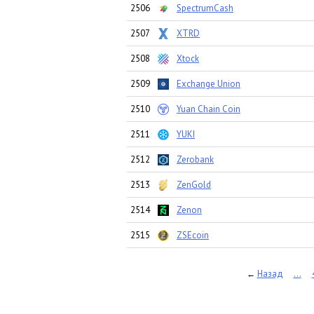
2506
SpectrumCash
2507
XTRD
2508
Xtock
2509
Exchange Union
2510
Yuan Chain Coin
2511
YUKI
2512
Zerobank
2513
ZenGold
2514
Zenon
2515
ZSEcoin
Назад
...
←