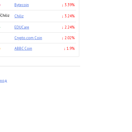
Bytecoin
↓ 3.39%
Chiliz
↓ 3.24%
EDUCare
↓ 2.24%
Crypto.com Coin
↓ 2.02%
ABBC Coin
↓ 1.9%
еход