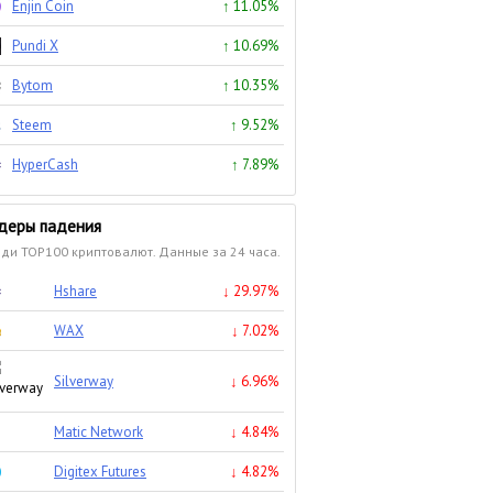
Enjin Coin
↑ 11.05%
Pundi X
↑ 10.69%
Bytom
↑ 10.35%
Steem
↑ 9.52%
HyperCash
↑ 7.89%
деры падения
ди TOP100 криптовалют. Данные за 24 часа.
Hshare
↓ 29.97%
WAX
↓ 7.02%
Silverway
↓ 6.96%
Matic Network
↓ 4.84%
Digitex Futures
↓ 4.82%