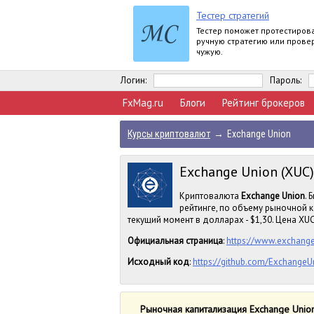
Тестер стратегий
Тестер поможет протестиров
ручную стратегию или прове
чужую.
Логин:
Пароль:
FxMag.ru
Блоги
Рейтинг брокеров
Курсы криптовалют
→
Exchange Union
Exchange Union (XUC)
Криптовалюта
Exchange Union
. 
рейтинге, по объему рыночной 
текущий момент в долларах - $1,30. Цена XUC 
Официальная страница
:
https://www.exchang
Исходный код
:
https://github.com/ExchangeU
Рыночная капитализация Exchange Unio