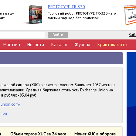
PROTOTYPE TR-320
ать вашу
Торговый робот PROTOTYPE TR-320 - это
рить
чистый mql код без привязок.
Заб
Магазин
Новости
Каталог
Журнал
Криптовалюты
Биржевой символ (
XUC
), является токеном. Занимает 2037 место в
капитализации. Средняя биржевая стоимость Exchange Union на
в рублях - 83,04 руб.
eunion.com/
nion
n
Объем торгов XUC за 24 часа
Монет XUC в обороте