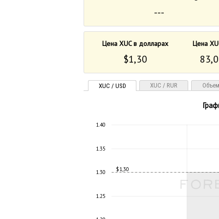
---
Цена XUC в долларах
Цена XU
$1,30
83,0
XUC / RUR
Объем
XUC / USD
Граф
1.40
1.35
$1,30
1.30
1.25