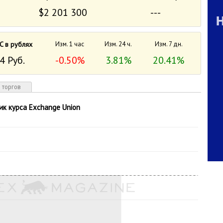
$2 201 300
---
C в рублях
Изм. 1 час
Изм. 24 ч.
Изм. 7 дн.
4 Руб.
-0.50%
3.81%
20.41%
 торгов
ик курса Exchange Union