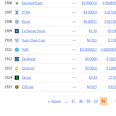
2506
SpectrumCash
---
$0,000076
0,004895
2507
XTRD
---
$0,00059
0,03769
2508
Xtock
---
$0,00027
0,01738
2509
Exchange Union
---
$1,30
83,04
2510
Yuan Chain Coin
---
$0,011
0,728
2511
YUKI
---
$0,0000015
0,0000983
2512
Zerobank
---
$0,0088
0,5667
2513
ZenGold
---
$0,0016
0,1008
2514
Zenon
---
$0,84
53,97
2515
ZSEcoin
---
$0,013
0,852
Назад
...
47
48
49
50
51
←
...