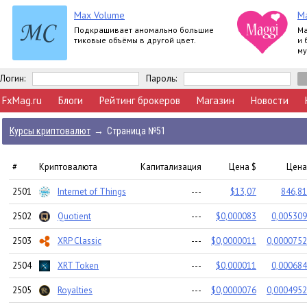
Max Volume
M
Подкрашивает аномально большие
Ma
тиковые объёмы в другой цвет.
и 
му
Логин:
Пароль:
FxMag.ru
Блоги
Рейтинг брокеров
Магазин
Новости
Курсы криптовалют
→
Страница №51
#
Криптовалюта
Капитализация
Цена $
Цена
2501
Internet of Things
---
$13,07
846,81
2502
Quotient
---
$0,000083
0,005309
2503
XRP Classic
---
$0,0000011
0,0000752
2504
XRT Token
---
$0,000011
0,000684
2505
Royalties
---
$0,0000076
0,0004952