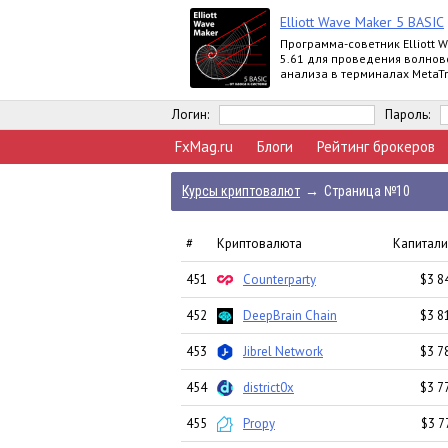
Elliott Wave Maker 5 BASIC
Программа-советник Elliott 
5.61 для проведения волнов
анализа в терминалах MetaTr
выпускается в версиях Demo, 
Extended
Логин:
Пароль:
FxMag.ru
Блоги
Рейтинг брокеров
Курсы криптовалют
→
Страница №10
#
Криптовалюта
Капитали
451
Counterparty
$3 8
452
DeepBrain Chain
$3 8
453
Jibrel Network
$3 7
454
district0x
$3 7
455
Propy
$3 7