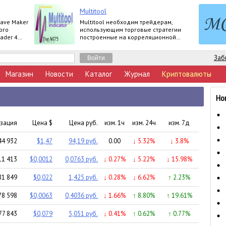
Multitool
Wave Maker
Multitool необходим трейдерам,
ого
использующим торговые стратегии
ader 4
построенные на корреляционной
Basic,
зависимости валютных пар.
Заб
Магазин
Новости
Каталог
Журнал
Криптовалюты
Но
зация
Цена $
Цена руб.
изм. 1ч
изм. 24ч
изм. 7д
44 932
$1,47
94,19 руб.
0.00
↓ 5.32%
↓ 3.8%
11 413
$0,0012
0,0763 руб.
↓ 0.27%
↓ 5.22%
↓ 15.98%
81 849
$0,022
1,425 руб.
↓ 0.28%
↓ 6.62%
↑ 2.23%
78 598
$0,0063
0,4036 руб.
↓ 1.66%
↑ 8.80%
↑ 19.61%
77 843
$0,079
5,051 руб.
↓ 0.41%
↑ 0.62%
↑ 0.77%