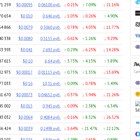
71 259
$0,00095
0,06100 руб.
↓ 0.21%
↑ 7.09%
↓ 21.16%
70 654
$0,010
0,646 руб.
↓ 1.05%
↓ 0.26%
↑ 4.90%
54 866
$0,0079
0,5060 руб.
↓ 0.78%
↓ 4.03%
↓ 11.77%
40 338
$0,0080
0,5155 руб.
↓ 0.61%
↑ 1.26%
↓ 9.29%
33 393
$0,041
2,692 руб.
↑ 0.29%
↓ 6.23%
↓ 14.28%
87 615
$0,10
6,64 руб.
↑ 3.73%
↑ 4.13%
↑ 5.89%
Ли
Сре
82 975
$0,00017
0,01115 руб.
↑ 0.75%
↑ 1.35%
↓ 13.69%
77 033
$0,16
10,51 руб.
↑ 0.09%
↓ 0.78%
↑ 5.49%
61 670
$0,00073
0,04652 руб.
↓ 0.37%
↓ 5.94%
↓ 21.26%
45 002
$0,015
0,945 руб.
↓ 0.09%
↑ 2.38%
↑ 6.34%
43 032
$0,0064
0,4084 руб.
↓ 0.16%
↑ 8.32%
↓ 26.52%
36 424
$0,0039
0,2498 руб.
↓ 1.64%
↑ 21.47%
↑ 22.12%
23 107
$0,076
4,846 руб.
↑ 2.29%
↓ 2.61%
↑ 0.89%