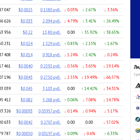
87 047
$0,0025
0,1580 руб.
↓ 0.03%
↑ 2.67%
↓ 3.36%
86 626
$0,033
2,094 руб.
↓ 4.79%
↑ 3.41%
↑ 26.49%
63 956
$0,22
13,80 руб.
0.00
↑ 35.92%
↑ 38.65%
50 231
$0,024
1,529 руб.
↑ 0.85%
↑ 2.15%
↑ 1.67%
37 408
$0,014
0,918 руб.
↓ 1.24%
↑ 2.42%
↓ 0.24%
17 461
$0,0040
0,2592 руб.
↓ 0.56%
↓ 3.65%
↓ 19.14%
Ли
Сре
07 196
$0,0043
0,2750 руб.
↓ 2.55%
↓ 19.49%
↓ 66.57%
03 039
$0,045
3,103 руб.
0.00
↑ 14.42%
↓ 34.31%
95 412
$0,082
5,268 руб.
↑ 0.06%
↓ 7.08%
↓ 14.78%
83 326
$0,00093
0,05957 руб.
↓ 0.14%
↓ 0.94%
↓ 5.17%
80 633
$0,0042
0,2707 руб.
0.00
0.00
↓ 57.02%
79 787
$0,00050
0,03197 руб.
↑ 0.09%
↓ 0.6%
↑ 6.33%