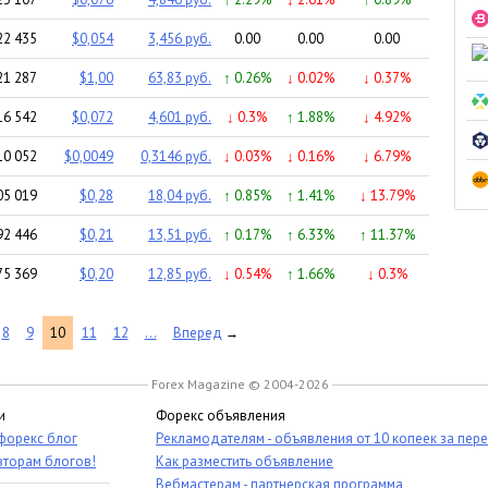
22 435
$0,054
3,456 руб.
0.00
0.00
0.00
21 287
$1,00
63,83 руб.
↑ 0.26%
↓ 0.02%
↓ 0.37%
16 542
$0,072
4,601 руб.
↓ 0.3%
↑ 1.88%
↓ 4.92%
10 052
$0,0049
0,3146 руб.
↓ 0.03%
↓ 0.16%
↓ 6.79%
05 019
$0,28
18,04 руб.
↑ 0.85%
↑ 1.41%
↓ 13.79%
92 446
$0,21
13,51 руб.
↑ 0.17%
↑ 6.33%
↑ 11.37%
75 369
$0,20
12,85 руб.
↓ 0.54%
↑ 1.66%
↓ 0.3%
8
9
10
11
12
...
Вперед
→
Forex Magazine © 2004-2026
и
Форекс объявления
 форекс блог
Рекламодателям - объявления от 10 копеек за пер
вторам блогов!
Как разместить объявление
Вебмастерам - партнерская программа