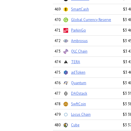
469
SmartCash
$3 4
470
Global Currency Reserve
$3 4
471
ParkinGo
$3 4
472
Ambrosus
$3 4
473
QLC Chain
$3 4
474
TERA
$3 4
475
adToken
$3 4
476
Quantum
$3 4
477
DAOstack
$3 3
478
SwftCoin
$3 3
479
Locus Chain
$3 3
480
Cube
$3 3