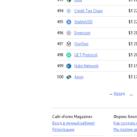
494
Credit Tag Chain
$3 2
495
StableUSD
$3 2
496
Emercoin
$3 2
497
QunQun
$3 2
498
GET Protocol
$3 2
499
Hubii Network
$3 1
500
Aeon
$3 1
Назад
...
←
Сайт «Forex Magazine»
Форекс блог
Вход в личный кабинет
Как создать
Регистрация
Мы платим а