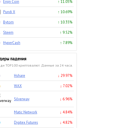
Enjin Coin
↑ 11.05%
Pundi X
↑ 10.69%
Bytom
↑ 10.35%
Steem
↑ 9.52%
HyperCash
↑ 7.89%
деры падения
ди TOP100 криптовалют. Данные за 24 часа.
Hshare
↓ 29.97%
WAX
↓ 7.02%
Silverway
↓ 6.96%
Matic Network
↓ 4.84%
Digitex Futures
↓ 4.82%