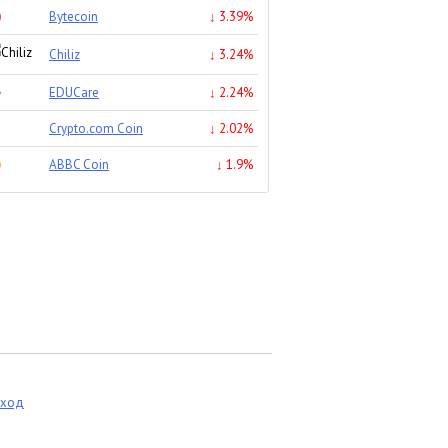
Bytecoin
↓ 3.39%
Chiliz
↓ 3.24%
EDUCare
↓ 2.24%
Crypto.com Coin
↓ 2.02%
ABBC Coin
↓ 1.9%
еход