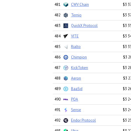
481
CWV Chain
$3 3
482
Ternio
$3 3
483
QuickX Protocol
$3 3
484
VITE
$3 3
485
Rialto
$3 3
486
Chimpion
$3 2
487
KickToken
$3 2
488
Aeron
$3 2
489
BaaSid
$3 2
490
POA
$3 2
491
Sense
$3 2
492
Endor Protocol
$3 2
493
Ubiq
$3 2