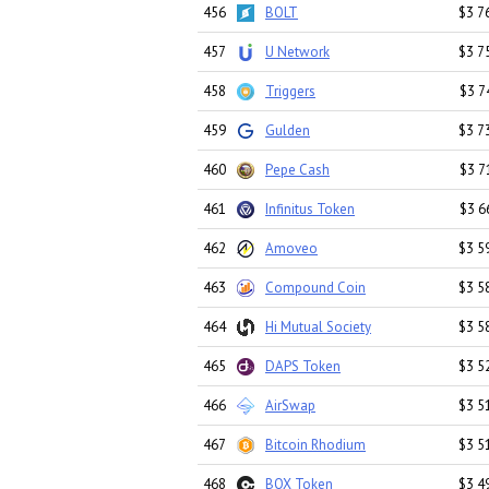
456
BOLT
$3 7
457
U Network
$3 7
458
Triggers
$3 7
459
Gulden
$3 7
460
Pepe Cash
$3 7
461
Infinitus Token
$3 6
462
Amoveo
$3 5
463
Compound Coin
$3 5
464
Hi Mutual Society
$3 5
465
DAPS Token
$3 5
466
AirSwap
$3 5
467
Bitcoin Rhodium
$3 5
468
BOX Token
$3 4