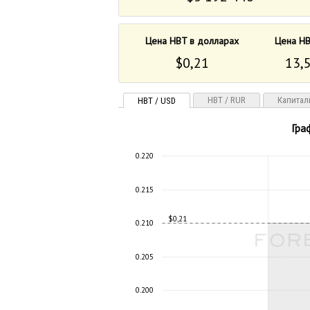
Цена HBT в долларах
Цена HB
$0,21
13,5
HBT / RUR
Капитал
HBT / USD
Гра
0.220
0.215
$0,21
0.210
0.205
0.200