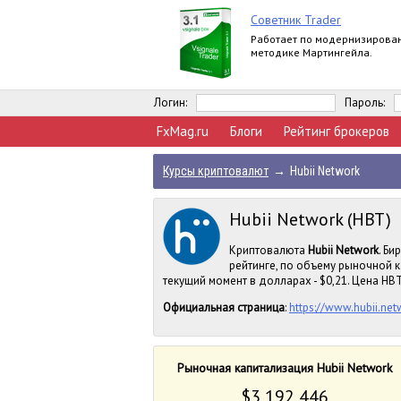
Советник Trader
Работает по модернизирова
методике Мартингейла.
Логин:
Пароль:
FxMag.ru
Блоги
Рейтинг брокеров
Курсы криптовалют
→
Hubii Network
Hubii Network (HBT)
Криптовалюта
Hubii Network
. Би
рейтинге, по объему рыночной к
текущий момент в долларах - $0,21. Цена HBT 
Официальная страница
:
https://www.hubii.net
Рыночная капитализация Hubii Network
$3 192 446