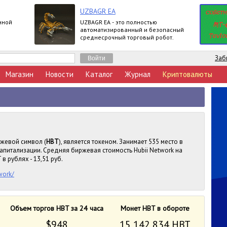
UZBAGR EA
нной
UZBAGR EA - это полностью
автоматизированный и безопасный
среднесрочный торговый робот.
Заб
Магазин
Новости
Каталог
Журнал
Криптовалюты
ржевой символ (
HBT
), является токеном. Занимает 535 место в
апитализации. Средняя биржевая стоимость Hubii Network на
в рублях - 13,51 руб.
work/
Объем торгов HBT за 24 часа
Монет HBT в обороте
$948
15 142 834 HBT