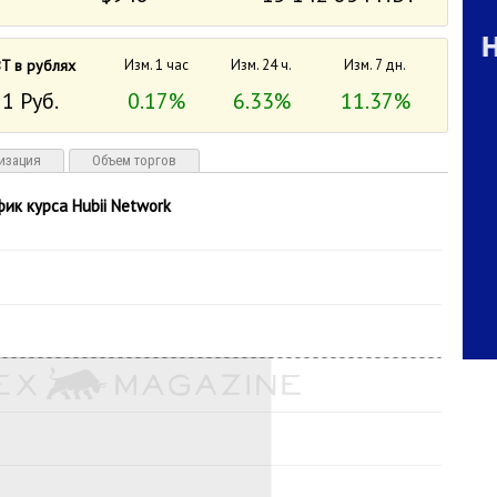
T в рублях
Изм. 1 час
Изм. 24 ч.
Изм. 7 дн.
1 Руб.
0.17%
6.33%
11.37%
изация
Объем торгов
фик курса Hubii Network