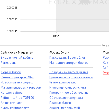
0.000725
0.000720
0.000715
01:25
Forex
Сайт «Forex Magazine»
Форекс блоги
Фор
Вход в личный кабинет
Как создать форекс блог
Рек
Регистрация
Мы платим авторам блогов!
Как
Веб
Форекс блоги
Обзоры и аналитика рынка
Раз
Рейтинг брокеров 2026
Прогнозы и торговые сигналы
Новости рынка форекс
Рынок криптовалют
Магазин цифровых товаров
Инвестиции, инвест-счета
Каталог сайтов
Программное обеспечение
Рейтинг сайтов TOP100
Обучающие материалы
Архив журнала
Платные блоги
Курсы криптовалют
Анонсы мероприятий