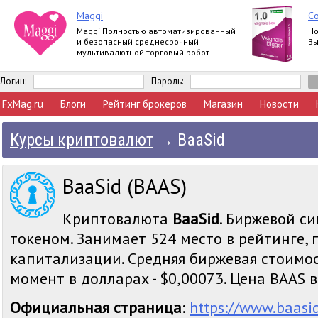
Maggi
Со
Maggi Полностью автоматизированный
Но
и безопасный среднесрочный
Вы
мультивалютной торговый робот.
Логин:
Пароль:
FxMag.ru
Блоги
Рейтинг брокеров
Магазин
Новости
Курсы криптовалют
→
BaaSid
BaaSid (BAAS)
Криптовалюта
BaaSid
. Биржевой си
токеном. Занимает 524 место в рейтинге,
капитализации. Средняя биржевая стоимос
момент в долларах - $0,00073. Цена BAAS в 
Официальная страница
:
https://www.baasi