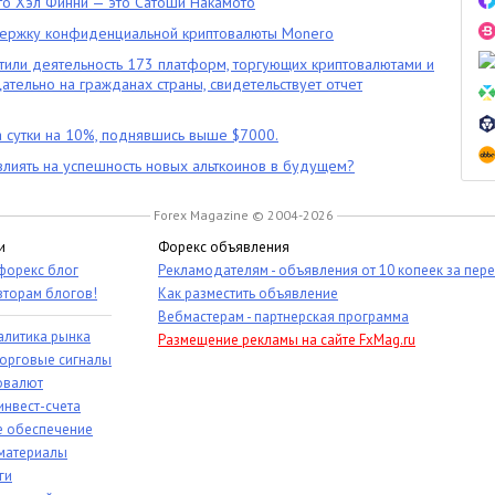
что Хэл Финни — это Сатоши Накамото
ержку конфиденциальной криптовалюты Monero
тили деятельность 173 платформ, торгующих криптовалютами и
цательно на гражданах страны, свидетельствует отчет
 сутки на 10%, поднявшись выше $7000.
влиять на успешность новых альткоинов в будущем?
Forex Magazine © 2004-2026
и
Форекс объявления
 форекс блог
Рекламодателям - объявления от 10 копеек за пер
вторам блогов!
Как разместить объявление
Вебмастерам - партнерская программа
алитика рынка
Размещение рекламы на сайте FxMag.ru
торговые сигналы
овалют
инвест-счета
 обеспечение
материалы
ги