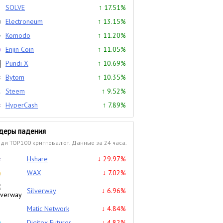
SOLVE
↑ 17.51%
Electroneum
↑ 13.15%
Komodo
↑ 11.20%
Enjin Coin
↑ 11.05%
Pundi X
↑ 10.69%
Bytom
↑ 10.35%
Steem
↑ 9.52%
HyperCash
↑ 7.89%
деры падения
ди TOP100 криптовалют. Данные за 24 часа.
Hshare
↓ 29.97%
WAX
↓ 7.02%
Silverway
↓ 6.96%
Matic Network
↓ 4.84%
Digitex Futures
↓ 4.82%