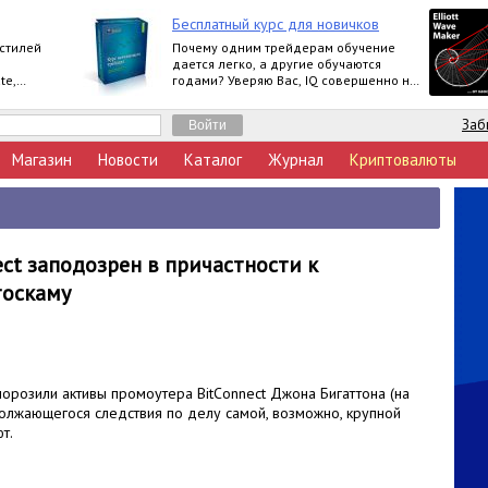
Бесплатный курс для новичков
 стилей
Почему одним трейдерам обучение
дается легко, а другие обучаются
te,
годами? Уверяю Вас, IQ совершенно не
влияет на это.
Заб
Магазин
Новости
Каталог
Журнал
Криптовалюты
ct заподозрен в причастности к
тоскаму
аморозили активы промоутера BitConnect Джона Бигаттона (на
должающегося следствия по делу самой, возможно, крупной
т.