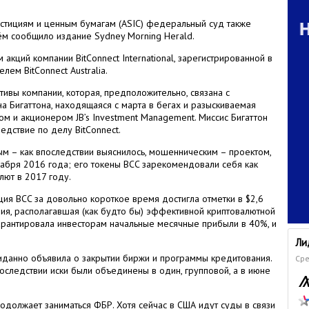
естициям и ценным бумагам (ASIC) федеральный суд также
чём сообщило издание Sydney Morning Herald.
акций компании BitConnect International, зарегистрированной в
ем BitConnect Australia.
ивы компании, которая, предположительно, связана с
на Бигаттона, находящаяся с марта в бегах и разыскиваемая
м и акционером JB’s Investment Management. Миссис Бигаттон
ледствие по делу BitConnect.
м – как впоследствии выяснилось, мошенническим – проектом,
абря 2016 года; его токены BCC зарекомендовали себя как
лют в 2017 году.
ция BCC за довольно короткое время достигла отметки в $2,6
ания, располагавшая (как будто бы) эффективной криптовалютной
арантировала инвесторам начальные месячные прибыли в 40%, и
Ли
данно объявила о закрытии биржи и программы кредитования.
Сре
последствии иски были объединены в один, групповой, а в июне
одолжает заниматься ФБР. Хотя сейчас в США идут суды в связи