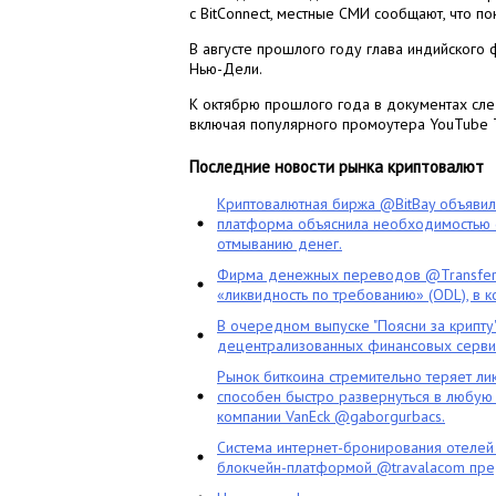
с BitConnect, местные СМИ сообщают, что по
В августе прошлого году глава индийского
Нью-Дели.
К октябрю прошлого года в документах сле
включая популярного промоутера YouTube 
Последние новости рынка криптовалют
Криптовалютная биржа @BitBay объяви
платформа объяснила необходимостью с
отмыванию денег.
Фирма денежных переводов @TransferG
«ликвидность по требованию» (ODL), в 
В очередном выпуске "Поясни за крипту
децентрализованных финансовых сервис
Рынок биткоина стремительно теряет ли
способен быстро развернуться в любую 
компании VanEck @gaborgurbacs.
Система интернет-бронирования отелей
блокчейн-платформой @travalacom пред