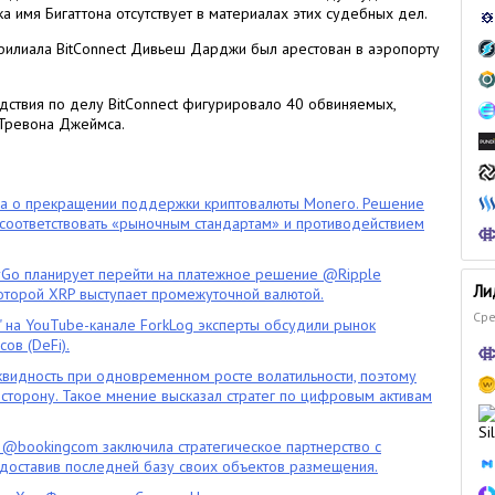
ка имя Бигаттона отсутствует в материалах этих судебных дел.
 филиала BitConnect Дивьеш Дарджи был арестован в аэропорту
дствия по делу BitConnect фигурировало 40 обвиняемых,
Тревона Джеймса.
ла о прекращении поддержки криптовалюты Monero. Решение
оответствовать «рыночным стандартам» и противодействием
o планирует перейти на платежное решение @Ripple
Ли
которой XRP выступает промежуточной валютой.
Сре
" на YouTube-канале ForkLog эксперты обсудили рынок
ов (DeFi).
квидность при одновременном росте волатильности, поэтому
сторону. Такое мнение высказал стратег по цифровым активам
 @bookingcom заключила стратегическое партнерство с
оставив последней базу своих объектов размещения.