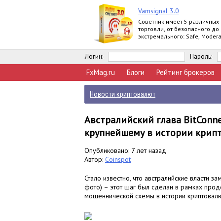
Vamsignal 3.0
Советник имеет 5 различных
торговли, от безопасного до
экстремального: Safe, Modera
Normal, Agressive, Extreme.
Логин:
Пароль:
FxMag.ru
Блоги
Рейтинг брокеров
Новости криптовалют
Австралийский глава BitConne
крупнейшему в истории крип
Опубликовано: 7 лет назад
Автор:
Coinspot
Стало известно, что австралийские власти з
фото) – этот шаг был сделан в рамках про
мошеннической схемы в истории криптовалю