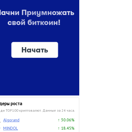
деры роста
ди TOP100 криптовалют. Данные за 24 часа.
Algorand
↑ 30.06%
MINDOL
↑ 18.45%