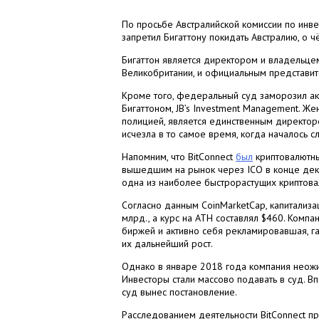
По просьбе Австралийской комиссии по инв
запретил Бигаттону покидать Австралию, о 
Бигаттон является директором и владельцем 
Великобритании, и официальным представител
Кроме того, федеральный суд заморозил акт
Бигаттоном, JB’s Investment Management. Же
полицией, является единственным директоро
исчезла в то самое время, когда началось с
Напомним, что BitConnect
был
криптовалютны
вышедшим на рынок через ICO в конце дек
одна из наиболее быстрорастущих криптова
Согласно данным CoinMarketCap, капитализа
млрд., а курс на ATH составлял $460. Комп
биржей и активно себя рекламировавшая, г
их дальнейший рост.
Однако в январе 2018 года компания неожи
Инвесторы стали массово подавать в суд. В
суд вынес постановление.
Расследованием деятельности BitConnect пр