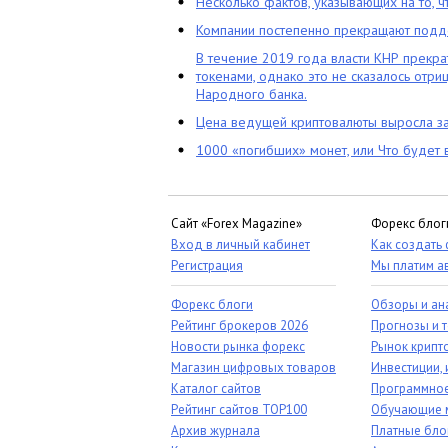
Несколько фактов, указывающих на то, 
Компании постепенно прекращают подд
В течение 2019 года власти КНР прекра
токенами, однако это не сказалось отри
Народного банка.
Цена ведущей криптовалюты выросла за
1000 «погибших» монет, или Что будет 
Сайт «Forex Magazine»
Форекс блог
Вход в личный кабинет
Как создать
Регистрация
Мы платим а
Форекс блоги
Обзоры и ан
Рейтинг брокеров 2026
Прогнозы и 
Новости рынка форекс
Рынок крипт
Магазин цифровых товаров
Инвестиции, 
Каталог сайтов
Программное
Рейтинг сайтов TOP100
Обучающие 
Архив журнала
Платные бло