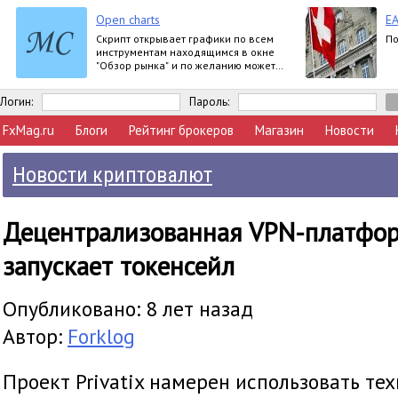
Open charts
EA
Скрипт открывает графики по всем
По
инструментам находящимся в окне
"Обзор рынка" и по желанию может
задать для всех графиков один
шаблон.
Логин:
Пароль:
FxMag.ru
Блоги
Рейтинг брокеров
Магазин
Новости
Новости криптовалют
Децентрализованная VPN-платформ
запускает токенсейл
Опубликовано: 8 лет назад
Автор:
Forklog
Проект Privatix намерен использовать те