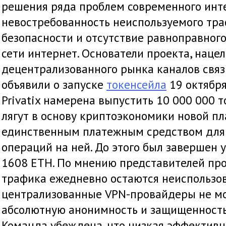
решения ряда проблем современного инт
невостребованность неиспользуемого тр
безопасности и отсутствие равноправног
сети интернет. Основатели проекта, наце
децентрализованного рынка каналов связи
объявили о запуске
токенсейла
19 октября
Privatix намерена выпустить 10 000 000 т
лягут в основу криптоэкономики новой п
единственным платежным средством для 
операций на ней. До этого был завершен
1608 ETH. По мнению представителей про
трафика ежедневно остаются неиспользо
централизованные VPN-провайдеры не мо
абсолютную анонимность и защищенность
Команда убеждена, что низкая эффективн