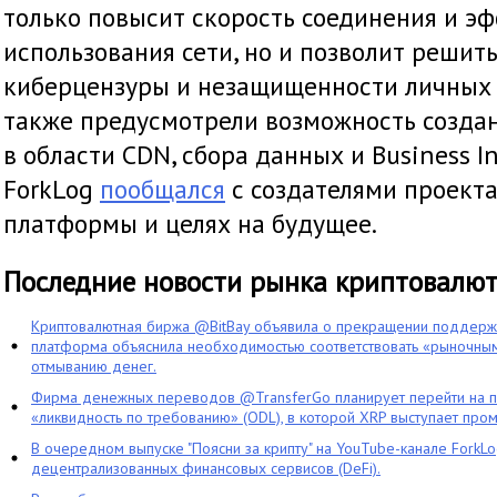
только повысит скорость соединения и э
использования сети, но и позволит решит
киберцензуры и незащищенности личных 
также предусмотрели возможность созда
в области CDN, сбора данных и Business In
ForkLog
пообщался
с создателями проекта
платформы и целях на будущее.
Последние новости рынка криптовалю
Криптовалютная биржа @BitBay объявила о прекращении поддерж
платформа объяснила необходимостью соответствовать «рыночным
отмыванию денег.
Фирма денежных переводов @TransferGo планирует перейти на 
«ликвидность по требованию» (ODL), в которой XRP выступает про
В очередном выпуске "Поясни за крипту" на YouTube-канале ForkL
децентрализованных финансовых сервисов (DeFi).