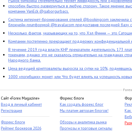
Рынок биткоина стремительно теряет ликвидность при одновременн
способен быстро развернуться в любую сторону. Такое мнение выс
компании VanEck @gaborgurbacs.
Система интернет-бронирования отелей @bookingcom заключила ст
блокчейн-платформой @travalacom предоставив последней базу с
Несколько фактов, указывающих на то, что Хэл Финни — это Сатош
Компании постепенно прекращают поддержку конфиденциальной 
В течение 2019 года власти КНР прекратили деятельность 173 пл
токенами, однако это не сказалось отрицательно на гражданах стра
Народного банка.
Цена ведущей криптовалюты выросла за сутки на 10%, поднявшис
1000 «погибших» монет, или Что будет влиять на успешность новы
Forex
Сайт «Forex Magazine»
Форекс блоги
Фор
Вход в личный кабинет
Как создать форекс блог
Рек
Регистрация
Мы платим авторам блогов!
Как
Веб
Форекс блоги
Обзоры и аналитика рынка
Раз
Рейтинг брокеров 2026
Прогнозы и торговые сигналы