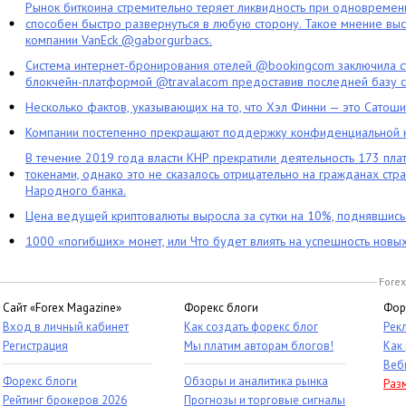
Рынок биткоина стремительно теряет ликвидность при одновременн
способен быстро развернуться в любую сторону. Такое мнение выс
компании VanEck @gaborgurbacs.
Система интернет-бронирования отелей @bookingcom заключила ст
блокчейн-платформой @travalacom предоставив последней базу с
Несколько фактов, указывающих на то, что Хэл Финни — это Сатош
Компании постепенно прекращают поддержку конфиденциальной 
В течение 2019 года власти КНР прекратили деятельность 173 пл
токенами, однако это не сказалось отрицательно на гражданах стра
Народного банка.
Цена ведущей криптовалюты выросла за сутки на 10%, поднявшис
1000 «погибших» монет, или Что будет влиять на успешность новы
Forex
Сайт «Forex Magazine»
Форекс блоги
Фор
Вход в личный кабинет
Как создать форекс блог
Рек
Регистрация
Мы платим авторам блогов!
Как
Веб
Форекс блоги
Обзоры и аналитика рынка
Раз
Рейтинг брокеров 2026
Прогнозы и торговые сигналы