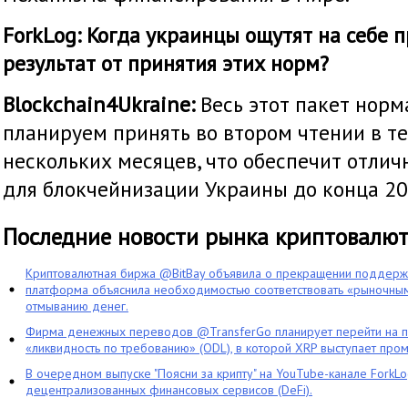
ForkLog: Когда украинцы ощутят на себе 
результат от принятия этих норм?
Blockchain4Ukraine:
Весь этот пакет нор
планируем принять во втором чтении в 
нескольких месяцев, что обеспечит отли
для блокчейнизации Украины до конца 20
Последние новости рынка криптовалю
Криптовалютная биржа @BitBay объявила о прекращении поддерж
платформа объяснила необходимостью соответствовать «рыночным
отмыванию денег.
Фирма денежных переводов @TransferGo планирует перейти на 
«ликвидность по требованию» (ODL), в которой XRP выступает про
В очередном выпуске "Поясни за крипту" на YouTube-канале ForkL
децентрализованных финансовых сервисов (DeFi).