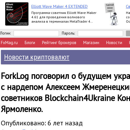
Elliott Wave Maker 4 EXTENDED
Св
Программа-советник Elliott Wave Maker
На
4.61 для проведения волнового
со
анализа в терминалах MetaTrader 4
Ос
выпускается в версиях Demo, Basic,
ер
Extended
Логин:
Пароль:
FxMag.ru
Блоги
Рейтинг брокеров
Магазин
Новости
Новости криптовалют
ForkLog поговорил о будущем укр
с нардепом Алексеем Жмеренецким
советников Blockchain4Ukraine Ко
Ярмоленко.
Опубликовано: 6 лет назад