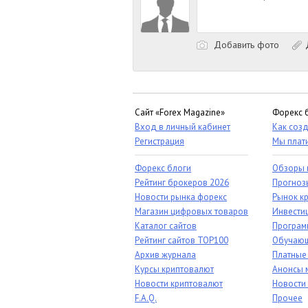
Добавить фото
Д
Сайт «Forex Magazine»
Форекс 
Вход в личный кабинет
Как созд
Регистрация
Мы плат
Форекс блоги
Обзоры 
Рейтинг брокеров 2026
Прогноз
Новости рынка форекс
Рынок к
Магазин цифровых товаров
Инвестиц
Каталог сайтов
Програм
Рейтинг сайтов TOP100
Обучающ
Архив журнала
Платные
Курсы криптовалют
Анонсы 
Новости криптовалют
Новости
F.A.Q.
Прочее