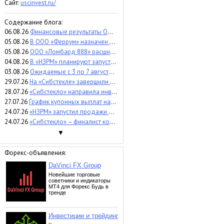
Сайт:
uscinvest.ru/
Содержание блога:
06.08.26
Финансовые результаты ООО «Первый ювелирный ломбард» за 1 квартал 2026 г.
05.08.26
В ООО «Феррум» назначен новый директор
05.08.26
ООО «Ломбард 888» расширяет собственную сеть: открыты три новых финансовых офиса в Сочи
04.08.26
В «НЗРМ» планируют запустить третий цех во второй половине 2026 года
03.08.26
Ожидаемые с 3 по 7 августа купонные выплаты
29.07.26
На «Сибстекле» завершили первый этап модернизации производства бесцветной стеклотары
28.07.26
«Сибстекло» направила инвесторам выпуска БО-01 амортизационную выплату
27.07.26
График купонных выплат на неделю с 27 по 31 июля
24.07.26
«НЗРМ» запустил продажи оцинкованного металлопроката
24.07.26
«Сибстекло» – финалист конкурса «Дело в людях: компании, инвестирующие в будущее»
▼
Форекс-объявления: