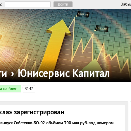
Забыл
ь:
ги
›
Юнисервис Капитал
а на блог
3147
кла» зарегистрирован
 выпуск Сибстекло-БО-02 объёмом 300 млн руб. под номером