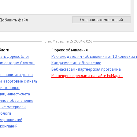
обавить файл
Отправить комментарий
Forex Magazine © 2004-2026
блоги
Форекс объявления
ать форекс блог
Рекламодателям - объявления от 10 копеек за
им авторам блогов!
Как разместить объявление
Вебмастерам - партнерская программа
и аналитика рынка
Размещение рекламы на сайте FxMag.ru
ы и торговые сигналы
риптовалют
ии, инвест-счета
мное обеспечение
ие материалы
 блоги
мероприятий
 компаний