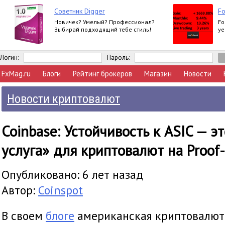
Советник Digger
Fo
Новичек? Умелый? Профессионал?
Fo
Выбирай подходящий тебе стиль!
ye
Логин:
Пароль:
FxMag.ru
Блоги
Рейтинг брокеров
Магазин
Новости
Новости криптовалют
Coinbase: Устойчивость к ASIC — э
услуга» для криптовалют на Proof
Опубликовано: 6 лет назад
Автор:
Coinspot
В своем
блоге
американская криптовалют