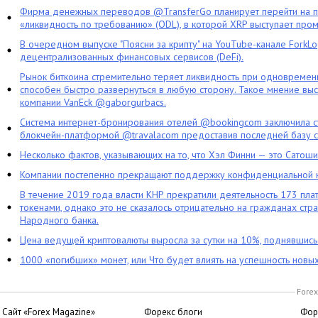
Фирма денежных переводов @TransferGo планирует перейти на 
«ликвидность по требованию» (ODL), в которой XRP выступает про
В очередном выпуске "Поясни за крипту" на YouTube-канале ForkL
децентрализованных финансовых сервисов (DeFi).
Рынок биткоина стремительно теряет ликвидность при одновременн
способен быстро развернуться в любую сторону. Такое мнение выс
компании VanEck @gaborgurbacs.
Система интернет-бронирования отелей @bookingcom заключила ст
блокчейн-платформой @travalacom предоставив последней базу с
Несколько фактов, указывающих на то, что Хэл Финни — это Сатош
Компании постепенно прекращают поддержку конфиденциальной 
В течение 2019 года власти КНР прекратили деятельность 173 пл
токенами, однако это не сказалось отрицательно на гражданах стра
Народного банка.
Цена ведущей криптовалюты выросла за сутки на 10%, поднявшис
1000 «погибших» монет, или Что будет влиять на успешность новы
Forex
Сайт «Forex Magazine»
Форекс блоги
Фор