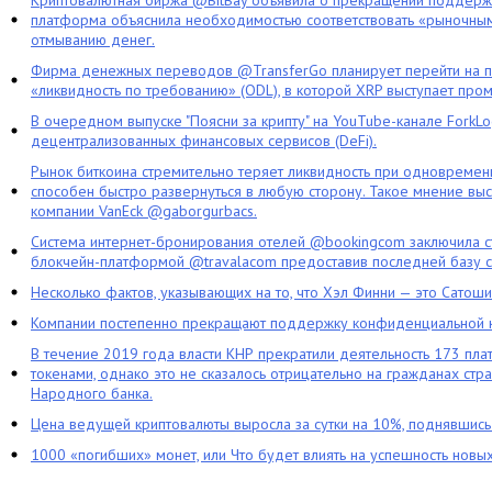
Криптовалютная биржа @BitBay объявила о прекращении поддерж
платформа объяснила необходимостью соответствовать «рыночным
отмыванию денег.
Фирма денежных переводов @TransferGo планирует перейти на 
«ликвидность по требованию» (ODL), в которой XRP выступает про
В очередном выпуске "Поясни за крипту" на YouTube-канале ForkL
децентрализованных финансовых сервисов (DeFi).
Рынок биткоина стремительно теряет ликвидность при одновременн
способен быстро развернуться в любую сторону. Такое мнение выс
компании VanEck @gaborgurbacs.
Система интернет-бронирования отелей @bookingcom заключила ст
блокчейн-платформой @travalacom предоставив последней базу с
Несколько фактов, указывающих на то, что Хэл Финни — это Сатош
Компании постепенно прекращают поддержку конфиденциальной 
В течение 2019 года власти КНР прекратили деятельность 173 пл
токенами, однако это не сказалось отрицательно на гражданах стра
Народного банка.
Цена ведущей криптовалюты выросла за сутки на 10%, поднявшис
1000 «погибших» монет, или Что будет влиять на успешность новы