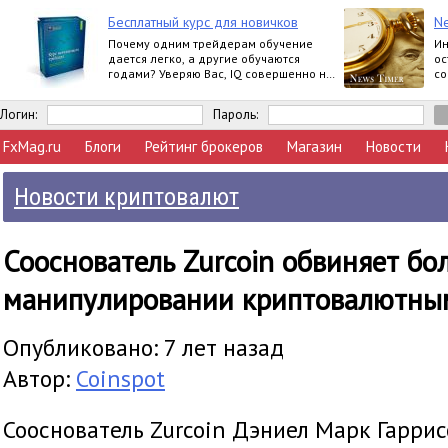
Бесплатный курс для новичков
N
Почему одним трейдерам обучение
Ин
дается легко, а другие обучаются
ос
годами? Уверяю Вас, IQ совершенно не
со
влияет на это.
ве
со
Логин:
Пароль:
FxMag.ru
Блоги
Рейтинг брокеров
Магазин
Новости
Новости криптовалют
Сооснователь Zurcoin обвиняет бо
манипулировании криптовалютны
Опубликовано: 7 лет назад
Автор:
Coinspot
Сооснователь Zurcoin Дэниел Марк Гарри