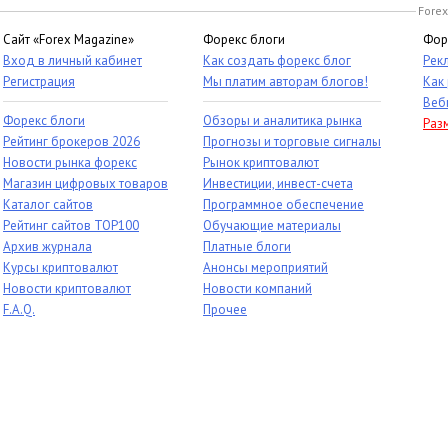
Forex
Сайт «Forex Magazine»
Форекс блоги
Фор
Вход в личный кабинет
Как создать форекс блог
Рек
Регистрация
Мы платим авторам блогов!
Как
Веб
Форекс блоги
Обзоры и аналитика рынка
Раз
Рейтинг брокеров 2026
Прогнозы и торговые сигналы
Новости рынка форекс
Рынок криптовалют
Магазин цифровых товаров
Инвестиции, инвест-счета
Каталог сайтов
Программное обеспечение
Рейтинг сайтов TOP100
Обучающие материалы
Архив журнала
Платные блоги
Курсы криптовалют
Анонсы мероприятий
Новости криптовалют
Новости компаний
F.A.Q.
Прочее