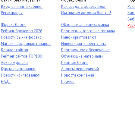
Сайт «Forex Magazine»
Форекс блоги
Фор
Вход в личный кабинет
Как создать форекс блог
Рек
Регистрация
Мы платим авторам блогов!
Как
Веб
Форекс блоги
Обзоры и аналитика рынка
Раз
Рейтинг брокеров 2026
Прогнозы и торговые сигналы
Новости рынка форекс
Рынок криптовалют
Магазин цифровых товаров
Инвестиции, инвест-счета
Каталог сайтов
Программное обеспечение
Рейтинг сайтов TOP100
Обучающие материалы
Архив журнала
Платные блоги
Курсы криптовалют
Анонсы мероприятий
Новости криптовалют
Новости компаний
F.A.Q.
Прочее