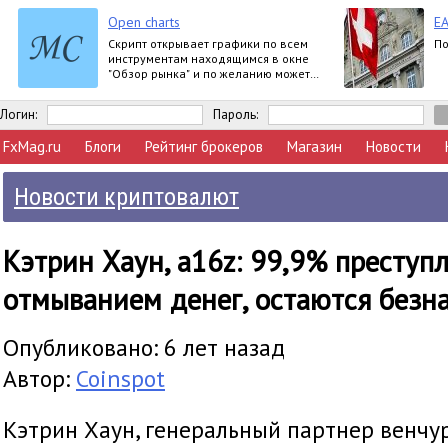
Open charts
EA
Скрипт открывает графики по всем
По
инструментам находящимся в окне
"Обзор рынка" и по желанию может
задать для всех графиков один
шаблон.
Логин:
Пароль:
FxMag.ru
Блоги
Рейтинг брокеров
Магазин
Новости
Новости криптовалют
Кэтрин Хаун, a16z: 99,9% преступ
отмыванием денег, остаются без
Опубликовано: 6 лет назад
Автор:
Coinspot
Кэтрин Хаун, генеральный партнер венч