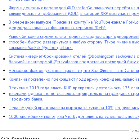
Фирма денежных переводов @TransferGo планирует перейти на 
«ликвидность по требованию» (ODL), в которой XRP выступает про
В очередном выпуске "Поясни за крипту" на YouTube-канале ForkL
децентрализованных финансовых сервисов (DeFi).
Рынок биткоина стремительно теряет ликвидность при одновременн
способен быстро развернуться в любую сторону. Такое мнение выс
компании VanEck @gaborgurbacs.
Система интернет-бронирования отелей @bookingcom заключила ст
блокчейн-платформой @travalacom предоставив последней базу с
Несколько фактов, указывающих на то, что Хэл Финни — это Сатош
Компании постепенно прекращают поддержку конфиденциальной 
В течение 2019 года власти КНР прекратили деятельность 173 пл
токенами, однако это не сказалось отрицательно на гражданах стра
Народного банка.
Цена ведущей криптовалюты выросла за сутки на 10%, поднявшис
1000 «погибших» монет, или Что будет влиять на успешность новы
Forex