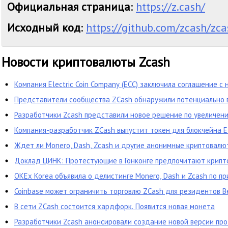
Официальная страница
:
https://z.cash/
Исходный код
:
https://github.com/zcash/zca
Новости криптовалюты Zcash
Компания Electric Coin Company (ECC) заключила соглашение с
в рамках которого передала ей права на торговую марку ZCas
Представители сообщества ZCash обнаружили потенциально
нативного кошелька ZecWallet на GitHub.
Разработчики Zcash представили новое решение по увеличе
криптовалюты
Компания-разработчик ZCash выпустит токен для блокчейна 
Ждет ли Monero, Dash, Zcash и другие анонимные криптовалют
готовиться?
Доклад ЦИНК: Протестующие в Гонконге предпочитают крипт
OKEx Korea объявила о делистинге Monero, Dash и Zcash по п
Coinbase может ограничить торговлю ZCash для резидентов 
В сети ZCash состоится хардфорк. Появится новая монета
Разработчики Zcash анонсировали создание новой версии пр