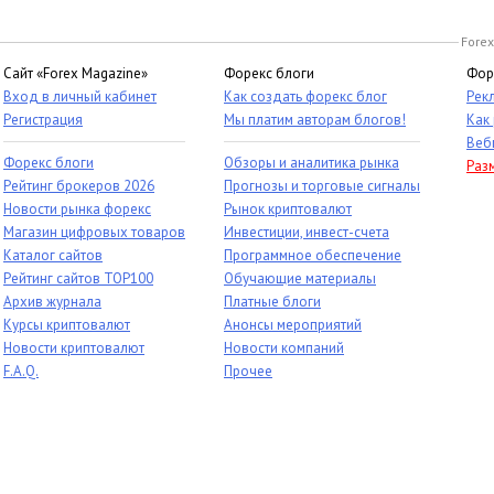
Forex
Сайт «Forex Magazine»
Форекс блоги
Фор
Вход в личный кабинет
Как создать форекс блог
Рек
Регистрация
Мы платим авторам блогов!
Как
Веб
Форекс блоги
Обзоры и аналитика рынка
Раз
Рейтинг брокеров 2026
Прогнозы и торговые сигналы
Новости рынка форекс
Рынок криптовалют
Магазин цифровых товаров
Инвестиции, инвест-счета
Каталог сайтов
Программное обеспечение
Рейтинг сайтов TOP100
Обучающие материалы
Архив журнала
Платные блоги
Курсы криптовалют
Анонсы мероприятий
Новости криптовалют
Новости компаний
F.A.Q.
Прочее