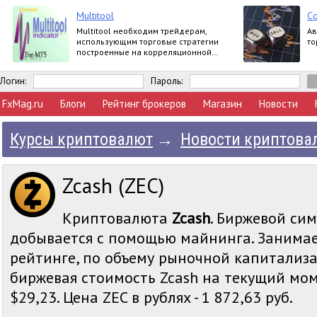
Multitool
С
Multitool необходим трейдерам,
Ав
использующим торговые стратегии
то
построенные на корреляционной
зависимости валютных пар.
Логин:
Пароль:
FxMag.ru
Блоги
Рейтинг брокеров
Магазин
Новости
Курсы криптовалют
→
Новости криптова
Zcash (ZEC)
Криптовалюта
Zcash
. Биржевой сим
добывается с помощью майнинга. Занимае
рейтинге, по объему рыночной капитализа
биржевая стоимость Zcash на текущий мом
$29,23. Цена ZEC в рублях - 1 872,63 руб.