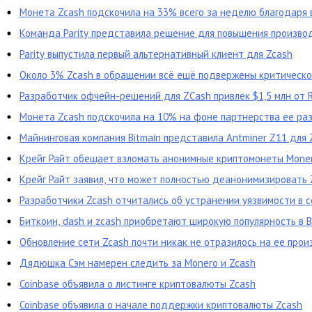
Монета Zcash подскочила на 33% всего за неделю благодаря
Команда Parity представила решение для повышения произво
Parity выпустила первый альтернативный клиент для Zcash
Около 3% Zcash в обращении всё ещё подвержены критическо
Разработчик офчейн-решений для ZCash привлек $1,5 млн от Ri
Монета Zcash подскочила на 10% на фоне партнерства ее разр
Майнинговая компания Bitmain представила Antminer Z11 для 
Крейг Райт обещает взломать анонимные криптомонеты Moner
Крейг Райт заявил, что может полностью деанонимизировать Z
Дональдом Трампом от криптовалют
Разработчики Zcash отчитались об устранении уязвимости в 
Биткоин, dash и zcash приобретают широкую популярность в 
Обновление сети Zcash почти никак не отразилось на ее про
Дядюшка Сэм намерен следить за Monero и Zcash
Coinbase объявила о листинге криптовалюты Zcash
Coinbase объявила о начале поддержки криптовалюты Zcash