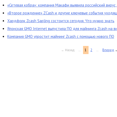
«Сетевая кобра»: компания Макафи выявила российский вирус
«Второе рождение» ZCash и другие ключевые события уходящ
04.11.2018)
Хардфорк Zcash Sapling состоится сегодня. Что нужно знать
Японская GMO Internet выпустила ПО для майнинга Zcash на 
Компания GMO упростит майнинг Zcash с помощью нового ПО
1
2
Вперед
←
Назад
...
...