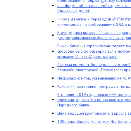
Криптовалютная биржа @BitBay объяви
платформа объяснила необходимостью с
отмыванию денег.
Фирма денежных переводов @TransferG
«ликвидность по требованию» (ODL), в 
В очередном выпуске "Поясни за крипту
децентрализованных финансовых сервис
Рынок биткоина стремительно теряет ли
способен быстро развернуться в любую 
компании VanEck @gaborgurbacs.
Система интернет-бронирования отелей
блокчейн-платформой @travalacom пред
Несколько фактов, указывающих на то, 
Компании постепенно прекращают подд
В течение 2019 года власти КНР прекра
токенами, однако это не сказалось отри
Народного банка.
Цена ведущей криптовалюты выросла за
1000 «погибших» монет, или Что будет 