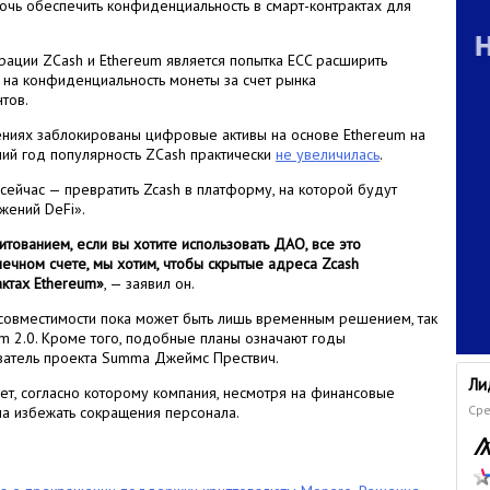
очь обеспечить конфиденциальность в смарт-контрактах для
рации ZCash и Ethereum является попытка ECC расширить
на конфиденциальность монеты за счет рынка
тов.
жениях заблокированы цифровые активы на основе Ethereum на
ний год популярность ZCash практически
не увеличилась
.
 сейчас — превратить Zcash в платформу, на которой будут
жений DeFi».
итованием, если вы хотите использовать ДАО, все это
онечном счете, мы хотим, чтобы скрытые адреса Zcash
актах Ethereum»
, — заявил он.
совместимости пока может быть лишь временным решением, так
eum 2.0. Кроме того, подобные планы означают годы
ователь проекта Summa Джеймс Прествич.
Ли
ет, согласно которому компания, несмотря на финансовые
Сре
ла избежать сокращения персонала.