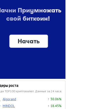
деры роста
ди TOP100 криптовалют. Данные за 24 часа.
Algorand
↑ 30.06%
MINDOL
↑ 18.45%