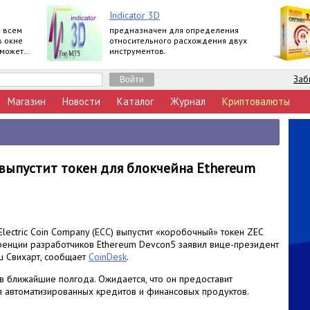
Indicator 3D
о всем
предназначен для определения
в окне
относительного расхождения двух
 может
инструментов.
дин
Заб
Магазин
Новости
Каталог
Журнал
Криптовалюты
выпустит токен для блокчейна Ethereum
lectric Coin Company (ECC) выпустит «коробочный» токен ZEC
ренции разработчиков Ethereum Devcon5 заявил вице-президент
ш Свихарт, сообщает
CoinDesk
.
в ближайшие полгода. Ожидается, что он предоставит
 автоматизированных кредитов и финансовых продуктов.