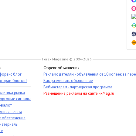
Forex Magazine © 2004-2026
и
Форекс объявления
 форекс блог
Рекламодателям - объявления от 10 копеек за пер
вторам блогов!
Как разместить объявление
Вебмастерам - партнерская программа
алитика рынка
Размещение рекламы на сайте FxMag.ru
торговые сигналы
овалют
инвест-счета
 обеспечение
материалы
ги