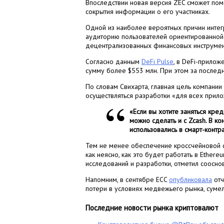
Впоследствии новая версия ZEC сможет пом
сокрытия информации о его участниках.
Одной из наиболее вероятных причин интег
аудиторию пользователей ориентированной 
децентрализованных финансовых инструмен
Согласно данным
DeFi Pulse
, в DeFi-прило
сумму более $553 млн. При этом за послед
По словам Свихарта, главная цель компании
осуществляться разработки «для всех прило
«Если вы хотите заняться кред
можно сделать и с Zcash. В к
использовались в смарт-контр
Тем не менее обеспечение кроссчейновой 
как неясно, как это будет работать в Ether
исследований и разработки, отметил соосн
Напомним, в сентябре ECC
опубликовала
отч
потери в условиях медвежьего рынка, суме
Последние новости рынка криптовалют