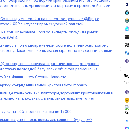
ла о прекращении поддержки криптовалюты Monero. Решение
оответствовать «рыночным стандартам» и противодействием
o планирует перейти на платежное решение @Ripple
которой XRP выступает промежуточной валютой.
" на YouTube-канале ForkLog эксперты обсудили рынок
ов (DeFi).
квидность при одновременном росте волатильности, поэтому
сторону. Такое мнение высказал стратег по цифровым активам
 @bookingcom заключила стратегическое партнерство с
оставив последней базу своих объектов размещения.
Ли
что Хэл Финни — это Сатоши Накамото
Сре
ержку конфиденциальной криптовалюты Monero
тили деятельность 173 платформ, торгующих криптовалютами и
цательно на гражданах страны, свидетельствует отчет
 сутки на 10%, поднявшись выше $7000.
влиять на успешность новых альткоинов в будущем?