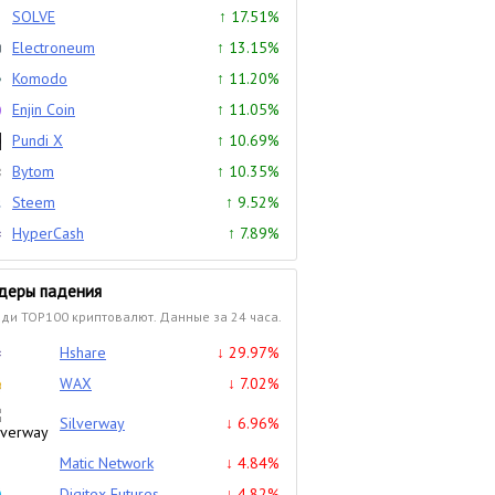
SOLVE
↑ 17.51%
Electroneum
↑ 13.15%
Komodo
↑ 11.20%
Enjin Coin
↑ 11.05%
Pundi X
↑ 10.69%
Bytom
↑ 10.35%
Steem
↑ 9.52%
HyperCash
↑ 7.89%
деры падения
ди TOP100 криптовалют. Данные за 24 часа.
Hshare
↓ 29.97%
WAX
↓ 7.02%
Silverway
↓ 6.96%
Matic Network
↓ 4.84%
Digitex Futures
↓ 4.82%