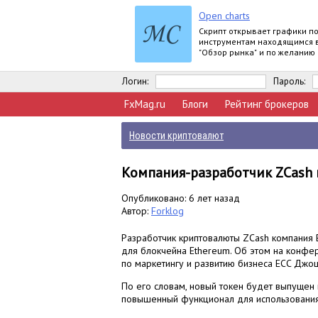
Open charts
Скрипт открывает графики п
инструментам находящимся 
"Обзор рынка" и по желанию
задать для всех графиков о
шаблон.
Логин:
Пароль:
FxMag.ru
Блоги
Рейтинг брокеров
Новости криптовалют
Компания-разработчик ZCash 
Опубликовано: 6 лет назад
Автор:
Forklog
Разработчик криптовалюты ZCash компания E
для блокчейна Ethereum. Об этом на конфе
по маркетингу и развитию бизнеса ECC Джо
По его словам, новый токен будет выпущен 
повышенный функционал для использования