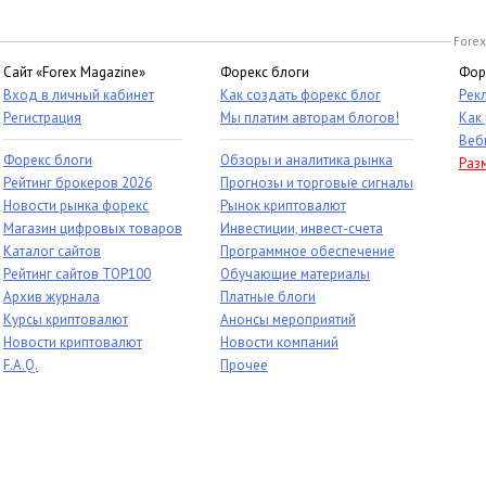
Forex
Сайт «Forex Magazine»
Форекс блоги
Фор
Вход в личный кабинет
Как создать форекс блог
Рек
Регистрация
Мы платим авторам блогов!
Как
Веб
Форекс блоги
Обзоры и аналитика рынка
Раз
Рейтинг брокеров 2026
Прогнозы и торговые сигналы
Новости рынка форекс
Рынок криптовалют
Магазин цифровых товаров
Инвестиции, инвест-счета
Каталог сайтов
Программное обеспечение
Рейтинг сайтов TOP100
Обучающие материалы
Архив журнала
Платные блоги
Курсы криптовалют
Анонсы мероприятий
Новости криптовалют
Новости компаний
F.A.Q.
Прочее