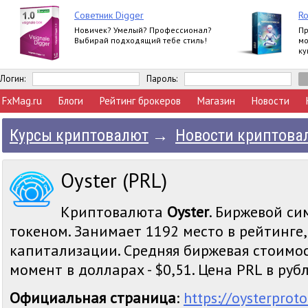
Советник Digger
Ro
Новичек? Умелый? Профессионал?
Пр
Выбирай подходящий тебе стиль!
мо
ку
за
пр
Логин:
Пароль:
FxMag.ru
Блоги
Рейтинг брокеров
Магазин
Новости
Курсы криптовалют
→
Новости криптова
Oyster (PRL)
Криптовалюта
Oyster
. Биржевой си
токеном. Занимает 1192 место в рейтинге
капитализации. Средняя биржевая стоимос
момент в долларах - $0,51. Цена PRL в рубля
Официальная страница
:
https://oysterprot