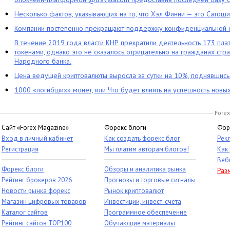
Несколько фактов, указывающих на то, что Хэл Финни — это Сатош
Компании постепенно прекращают поддержку конфиденциальной 
В течение 2019 года власти КНР прекратили деятельность 173 пл
токенами, однако это не сказалось отрицательно на гражданах стра
Народного банка.
Цена ведущей криптовалюты выросла за сутки на 10%, поднявшис
1000 «погибших» монет, или Что будет влиять на успешность новы
Forex
Сайт «Forex Magazine»
Форекс блоги
Фор
Вход в личный кабинет
Как создать форекс блог
Рек
Регистрация
Мы платим авторам блогов!
Как
Веб
Форекс блоги
Обзоры и аналитика рынка
Раз
Рейтинг брокеров 2026
Прогнозы и торговые сигналы
Новости рынка форекс
Рынок криптовалют
Магазин цифровых товаров
Инвестиции, инвест-счета
Каталог сайтов
Программное обеспечение
Рейтинг сайтов TOP100
Обучающие материалы