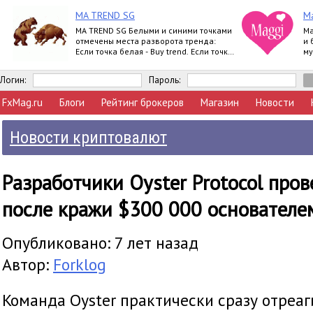
MA TREND SG
M
MA TREND SG Белыми и синими точками
Ma
отмечены места разворота тренда:
и 
Если точка белая - Buy trend. Если точка
му
синяя - Sell trend. Moving ave
Логин:
Пароль:
FxMag.ru
Блоги
Рейтинг брокеров
Магазин
Новости
Новости криптовалют
Разработчики Oyster Protocol пров
после кражи $300 000 основателе
Опубликовано: 7 лет назад
Автор:
Forklog
Команда Oyster практически сразу отреаг