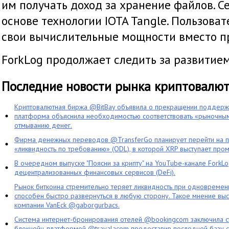
им получать доход за хранение файлов. С
основе технологии IOTA Tangle. Пользова
свои вычислительные мощности вместо п
ForkLog продолжает следить за развитием
Последние новости рынка криптовалю
Криптовалютная биржа @BitBay объявила о прекращении поддерж
платформа объяснила необходимостью соответствовать «рыночным
отмыванию денег.
Фирма денежных переводов @TransferGo планирует перейти на 
«ликвидность по требованию» (ODL), в которой XRP выступает про
В очередном выпуске "Поясни за крипту" на YouTube-канале ForkL
децентрализованных финансовых сервисов (DeFi).
Рынок биткоина стремительно теряет ликвидность при одновременн
способен быстро развернуться в любую сторону. Такое мнение выс
компании VanEck @gaborgurbacs.
Система интернет-бронирования отелей @bookingcom заключила ст
блокчейн-платформой @travalacom предоставив последней базу с