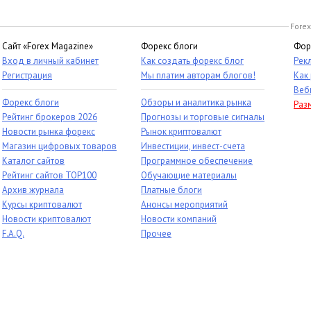
Forex
Сайт «Forex Magazine»
Форекс блоги
Фор
Вход в личный кабинет
Как создать форекс блог
Рек
Регистрация
Мы платим авторам блогов!
Как
Веб
Форекс блоги
Обзоры и аналитика рынка
Раз
Рейтинг брокеров 2026
Прогнозы и торговые сигналы
Новости рынка форекс
Рынок криптовалют
Магазин цифровых товаров
Инвестиции, инвест-счета
Каталог сайтов
Программное обеспечение
Рейтинг сайтов TOP100
Обучающие материалы
Архив журнала
Платные блоги
Курсы криптовалют
Анонсы мероприятий
Новости криптовалют
Новости компаний
F.A.Q.
Прочее