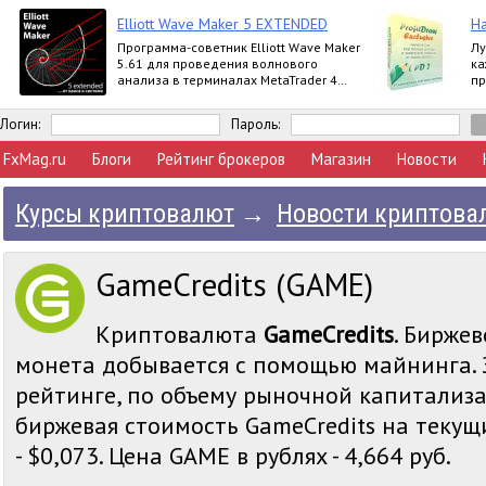
Elliott Wave Maker 5 EXTENDED
На
Программа-советник Elliott Wave Maker
Лу
5.61 для проведения волнового
ка
анализа в терминалах MetaTrader 4
пр
выпускается в версиях Demo, Basic,
ва
Extended
п
Логин:
Пароль:
FxMag.ru
Блоги
Рейтинг брокеров
Магазин
Новости
Курсы криптовалют
→
Новости криптова
GameCredits (GAME)
Криптовалюта
GameCredits
. Биржев
монета добывается с помощью майнинга. 
рейтинге, по объему рыночной капитализа
биржевая стоимость GameCredits на теку
- $0,073. Цена GAME в рублях - 4,664 руб.