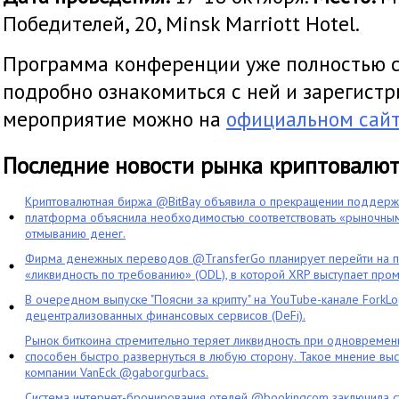
Победителей, 20, Minsk Marriott Hotel.
Программа конференции уже полностью 
подробно ознакомиться с ней и зарегистр
мероприятие можно на
официальном сай
Последние новости рынка криптовалю
Криптовалютная биржа @BitBay объявила о прекращении поддерж
платформа объяснила необходимостью соответствовать «рыночным
отмыванию денег.
Фирма денежных переводов @TransferGo планирует перейти на 
«ликвидность по требованию» (ODL), в которой XRP выступает про
В очередном выпуске "Поясни за крипту" на YouTube-канале ForkL
децентрализованных финансовых сервисов (DeFi).
Рынок биткоина стремительно теряет ликвидность при одновременн
способен быстро развернуться в любую сторону. Такое мнение выс
компании VanEck @gaborgurbacs.
Система интернет-бронирования отелей @bookingcom заключила ст