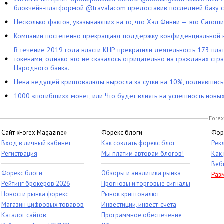
блокчейн-платформой @travalacom предоставив последней базу с
Несколько фактов, указывающих на то, что Хэл Финни — это Сатош
Компании постепенно прекращают поддержку конфиденциальной 
В течение 2019 года власти КНР прекратили деятельность 173 пл
токенами, однако это не сказалось отрицательно на гражданах стра
Народного банка.
Цена ведущей криптовалюты выросла за сутки на 10%, поднявшис
1000 «погибших» монет, или Что будет влиять на успешность новы
Forex
Сайт «Forex Magazine»
Форекс блоги
Фор
Вход в личный кабинет
Как создать форекс блог
Рек
Регистрация
Мы платим авторам блогов!
Как
Веб
Форекс блоги
Обзоры и аналитика рынка
Раз
Рейтинг брокеров 2026
Прогнозы и торговые сигналы
Новости рынка форекс
Рынок криптовалют
Магазин цифровых товаров
Инвестиции, инвест-счета
Каталог сайтов
Программное обеспечение