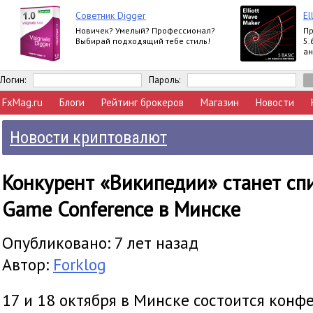
Советник Digger
El
Новичек? Умелый? Профессионал?
Пр
Выбирай подходящий тебе стиль!
5.
ан
вы
Ex
Логин:
Пароль:
FxMag.ru
Блоги
Рейтинг брокеров
Магазин
Новости
Новости криптовалют
Конкурент «Википедии» станет сп
Game Conference в Минске
Опубликовано: 7 лет назад
Автор:
Forklog
17 и 18 октября в Минске состоится конф