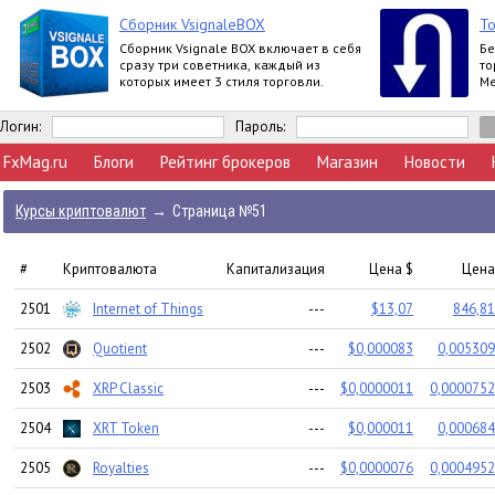
Сборник VsignaleBOX
То
Сборник Vsignale BOX включает в себя
Бе
сразу три советника, каждый из
то
которых имеет 3 стиля торговли.
Me
Логин:
Пароль:
FxMag.ru
Блоги
Рейтинг брокеров
Магазин
Новости
Курсы криптовалют
→
Страница №51
#
Криптовалюта
Капитализация
Цена $
Цена
2501
Internet of Things
---
$13,07
846,81
2502
Quotient
---
$0,000083
0,005309
2503
XRP Classic
---
$0,0000011
0,0000752
2504
XRT Token
---
$0,000011
0,000684
2505
Royalties
---
$0,0000076
0,0004952