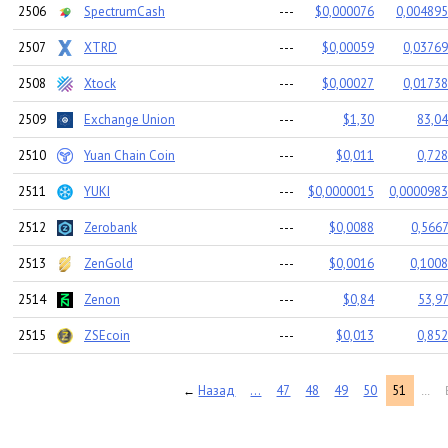
2506
SpectrumCash
---
$0,000076
0,004895
2507
XTRD
---
$0,00059
0,03769
2508
Xtock
---
$0,00027
0,01738
2509
Exchange Union
---
$1,30
83,04
2510
Yuan Chain Coin
---
$0,011
0,728
2511
YUKI
---
$0,0000015
0,0000983
2512
Zerobank
---
$0,0088
0,5667
2513
ZenGold
---
$0,0016
0,1008
2514
Zenon
---
$0,84
53,97
2515
ZSEcoin
---
$0,013
0,852
Назад
...
47
48
49
50
51
←
...