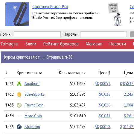
Советник Blade Pro
Св
Грамотная торговля - высокая прибыль.
На
Blade Pro - выбор профессионалов!
со
Ос
ер
Логин:
Пароль:
FxMag.ru
Блоги
Рейтинг брокеров
Магазин
Новости
Курсы криптовалют
→
Страница №30
#
Криптовалюта
Капитализация
Цена $
Цена 
1451
Auxilium
$103 627
$0,00091
0,05837
1452
EtherSportz
$103 593
$0,035
2,243
1453
TrumpCoin
$103 457
$0,016
1,004
1454
More Coin
$101 810
$0,051
3,261
1455
BlueCoin
$101 497
$0,00018
0,01132 