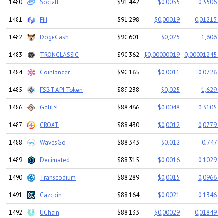
1480
Sociall
$91 442
$0,0055
0,3506
1481
Fiii
$91 298
$0,00019
0,01213 
1482
DogeCash
$90 601
$0,025
1,606
1483
TRONCLASSIC
$90 362
$0,00000019
0,00001245 
1484
Coinlancer
$90 165
$0,0011
0,0726
1485
FSBT API Token
$89 238
$0,025
1,629
1486
Galilel
$88 466
$0,0048
0,3105
1487
CROAT
$88 430
$0,0012
0,0779
1488
WavesGo
$88 343
$0,012
0,747
1489
Decimated
$88 315
$0,0016
0,1029
1490
Transcodium
$88 289
$0,0015
0,0966
1491
Cazcoin
$88 164
$0,0021
0,1346
1492
UChain
$88 133
$0,00029
0,01849 