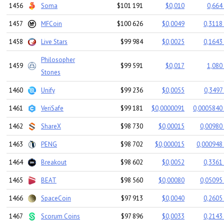
1456
Soma
$101 191
$0,010
0,664
1457
MFCoin
$100 626
$0,0049
0,3118
1458
Live Stars
$99 984
$0,0025
0,1643
Philosopher
1459
$99 591
$0,017
1,080
Stones
1460
Unify
$99 236
$0,0055
0,3497
1461
VeriSafe
$99 181
$0,0000091
0,0005840 
1462
ShareX
$98 730
$0,00015
0,00980 
1463
PENG
$98 702
$0,000015
0,000948 
1464
Breakout
$98 602
$0,0052
0,3361
1465
BEAT
$98 560
$0,00080
0,05095 
1466
SpaceCoin
$97 913
$0,0040
0,2605
1467
Scorum Coins
$97 896
$0,0033
0,2143