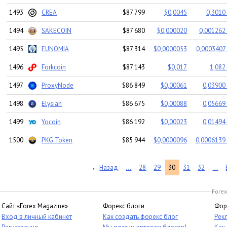
1493
CREA
$87 799
$0,0045
0,3010
1494
SAKECOIN
$87 680
$0,000020
0,001262 
1495
EUNOMIA
$87 314
$0,0000053
0,0003407 
1496
Forkcoin
$87 143
$0,017
1,082
1497
ProxyNode
$86 849
$0,00061
0,03900 
1498
Elysian
$86 675
$0,00088
0,05669 
1499
Yocoin
$86 192
$0,00023
0,01494 
1500
PKG Token
$85 944
$0,0000096
0,0006139 
Назад
...
28
29
30
31
32
...
←
Forex
Сайт «Forex Magazine»
Форекс блоги
Фор
Вход в личный кабинет
Как создать форекс блог
Рек