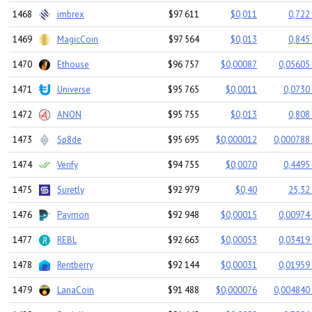
1468
imbrex
$97 611
$0,011
0,722
1469
MagicCoin
$97 564
$0,013
0,845
1470
Ethouse
$96 757
$0,00087
0,05605 
1471
Universe
$95 765
$0,0011
0,0730
1472
ANON
$95 755
$0,013
0,808
1473
Sp8de
$95 695
$0,000012
0,000788 
1474
Verify
$94 755
$0,0070
0,4495
1475
Suretly
$92 979
$0,40
25,32
1476
Paymon
$92 948
$0,00015
0,00974 
1477
REBL
$92 663
$0,00053
0,03419 
1478
Rentberry
$92 144
$0,00031
0,01959 
1479
LanaCoin
$91 488
$0,000076
0,004840 