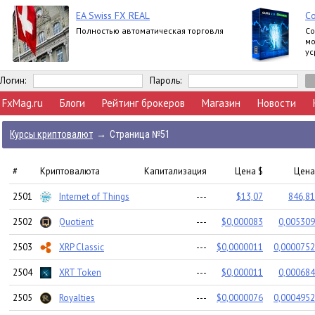
EA Swiss FX REAL
С
Полностью автоматическая торговля
Со
мо
ус
Логин:
Пароль:
FxMag.ru
Блоги
Рейтинг брокеров
Магазин
Новости
Курсы криптовалют
→
Страница №51
#
Криптовалюта
Капитализация
Цена $
Цена
2501
Internet of Things
---
$13,07
846,81
2502
Quotient
---
$0,000083
0,005309
2503
XRP Classic
---
$0,0000011
0,0000752
2504
XRT Token
---
$0,000011
0,000684
2505
Royalties
---
$0,0000076
0,0004952