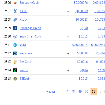
2506
SpectrumCash
---
$0,000076
0,004895
2507
XTRD
---
$0,00059
0,03769
2508
Xtock
---
$0,00027
0,01738
2509
Exchange Union
---
$1,30
83,04
2510
Yuan Chain Coin
---
$0,011
0,728
2511
YUKI
---
$0,0000015
0,0000983
2512
Zerobank
---
$0,0088
0,5667
2513
ZenGold
---
$0,0016
0,1008
2514
Zenon
---
$0,84
53,97
2515
ZSEcoin
---
$0,013
0,852
Назад
...
47
48
49
50
51
←
...